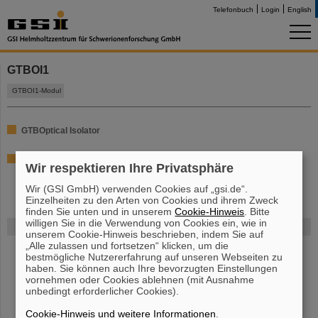
Telefonbuch
Login
English
GTBOI1
GTBOI1-Modul
GTB
O
ptical
I
solator
[...details...]
Wir respektieren Ihre Privatsphäre
Wir (GSI GmbH) verwenden Cookies auf „gsi.de“.
Einzelheiten zu den Arten von Cookies und ihrem Zweck
finden Sie unten und in unserem
Cookie-Hinweis
. Bitte
willigen Sie in die Verwendung von Cookies ein, wie in
FAIR
unserem Cookie-Hinweis beschrieben, indem Sie auf
„Alle zulassen und fortsetzen“ klicken, um die
Bei GSI entsteht das neue Beschleunigerzentrum FAIR.
Erfahren Sie
bestmögliche Nutzererfahrung auf unseren Webseiten zu
mehr.
haben. Sie können auch Ihre bevorzugten Einstellungen
vornehmen oder Cookies ablehnen (mit Ausnahme
unbedingt erforderlicher Cookies).
Cookie-Hinweis und weitere Informationen
.