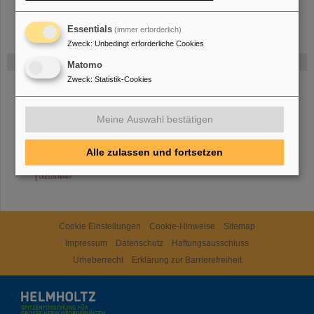
Essentials
(immer erforderlich)
Zweck
:
Unbedingt erforderliche Cookies
Gefördert von
Matomo
Zweck
:
Statistik-Cookies
HMWK
Meine Auswahl bestätigen
Alle zulassen und fortsetzen
TMWWDG
Cookie Einstellungen
Cookie-Hinweise
Sitemap
Impressum
Datenschutz
Haftungsausschluss
Urheberrecht
Erklärung zur Barrierefreiheit