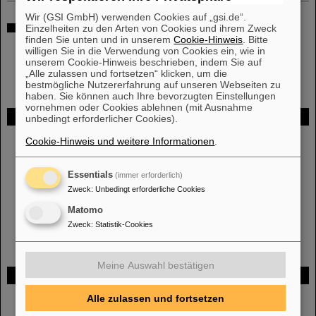
Wir (GSI GmbH) verwenden Cookies auf „gsi.de“.
Developer WIKI
Einzelheiten zu den Arten von Cookies und ihrem Zweck
finden Sie unten und in unserem
Cookie-Hinweis
. Bitte
DAQ Developer WIKI
(eingeschränkter Zugang)
willigen Sie in die Verwendung von Cookies ein, wie in
unserem Cookie-Hinweis beschrieben, indem Sie auf
„Alle zulassen und fortsetzen“ klicken, um die
bestmögliche Nutzererfahrung auf unseren Webseiten zu
haben. Sie können auch Ihre bevorzugten Einstellungen
vornehmen oder Cookies ablehnen (mit Ausnahme
FAIR
unbedingt erforderlicher Cookies).
Cookie-Hinweis und weitere Informationen
.
Bei GSI entsteht das neue Beschleunigerzentrum FAIR.
Erfahren Sie mehr.
Essentials
(immer erforderlich)
Zweck
:
Unbedingt erforderliche Cookies
Matomo
Zweck
:
Statistik-Cookies
Meine Auswahl bestätigen
Gefördert von
Alle zulassen und fortsetzen
HMWK