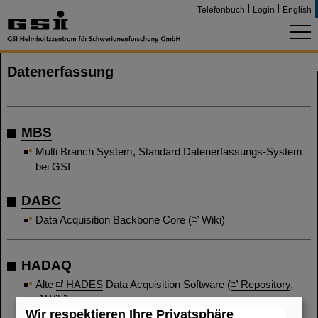
Telefonbuch
Login
English
Datenerfassung
MBS
Multi Branch System, Standard Datenerfassungs-System
bei GSI
DABC
Data Acquisition Backbone Core (
Wiki
)
HADAQ
Alte
HADES
Data Acquisition Software (
Repository
,
Wiki
)
Wir respektieren Ihre Privatsphäre