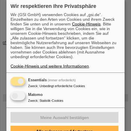
We. 10:00-12:30; weekly; Room: Physik-Phys 01.402
Wir respektieren Ihre Privatsphäre
Lecturer:
Priv. Doz. Dr. Anar Rustamov
Wir (GSI GmbH) verwenden Cookies auf „gsi.de“.
Forschungs- und Laborpraktikum
Einzelheiten zu den Arten von Cookies und ihrem Zweck
Mo. 09:00-17:00; weekly
finden Sie unten und in unserem
Cookie-Hinweis
. Bitte
Lecturer:
Prof. Dr. Christoph Blume
willigen Sie in die Verwendung von Cookies ein, wie in
unserem Cookie-Hinweis beschrieben, indem Sie auf
„Alle zulassen und fortsetzen“ klicken, um die
bestmögliche Nutzererfahrung auf unseren Webseiten zu
Technical University Darmstadt
haben. Sie können auch Ihre bevorzugten Einstellungen
Physics of Relativistic Heavy Ion Collisions
vornehmen oder Cookies ablehnen (mit Ausnahme
Wed. 08:00-09:20 (weekly); Room: S102/244
unbedingt erforderlicher Cookies).
Wed. 09:20-11:30 (weekly); Room: S102/244
Lecturer:
Prof. T. Galatyuk
Cookie-Hinweis und weitere Informationen
.
Essentials
(immer erforderlich)
Zweck
:
Unbedingt erforderliche Cookies
Matomo
FAIR
Zweck
:
Statistik-Cookies
Bei GSI entsteht das neue Beschleunigerzentrum FAIR.
Erfahren Sie
mehr.
Meine Auswahl bestätigen