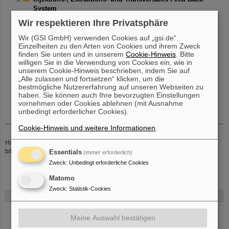
System
Wir respektieren Ihre Privatsphäre
Statisches- und Dynamisches Vakuum
Wir (GSI GmbH) verwenden Cookies auf „gsi.de“.
Einzelheiten zu den Arten von Cookies und ihrem Zweck
Magnetstromversorgung und Energietechnik
finden Sie unten und in unserem
Cookie-Hinweis
. Bitte
willigen Sie in die Verwendung von Cookies ein, wie in
unserem Cookie-Hinweis beschrieben, indem Sie auf
Maschinenschutz und Strahlenschäden
„Alle zulassen und fortsetzen“ klicken, um die
bestmögliche Nutzererfahrung auf unseren Webseiten zu
haben. Sie können auch Ihre bevorzugten Einstellungen
vornehmen oder Cookies ablehnen (mit Ausnahme
unbedingt erforderlicher Cookies).
Cookie-Hinweis und weitere Informationen
.
Haben Sie noch weiterführende Fragen oder Anmerkungen, so senden Sie
bitte eine Email an
P. Schwab
Essentials
(immer erforderlich)
Zweck
:
Unbedingt erforderliche Cookies
Matomo
Zweck
:
Statistik-Cookies
FAIR
Bei GSI entsteht das neue Beschleunigerzentrum FAIR.
Erfahren Sie
Meine Auswahl bestätigen
mehr.