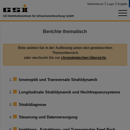
Telefonbuch
Login
English
Berichte thematisch
Bitte wählen Sie in der Auflistung unten den gewünschten
Themenbereich
oder wechseln Sie zur
chronologischen Übersicht.
Ionenoptik und Transversale Strahldynamik
Longitudinale Strahldynamik und Hochfrequenzsysteme
Strahldiagnose
Steuerung und Datenversorgung
Injektions-, Extraktions- und Transversales Feed Back