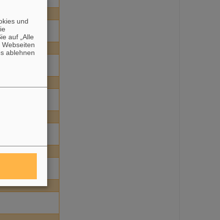
okies und
die
e auf „Alle
n Webseiten
es ablehnen