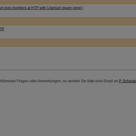
am loss monitors at HTP with Uranium beam (
engl.
)
HTP
rführende Fragen oder Anmerkungen, so senden Sie bitte eine Email an
P. Schwab