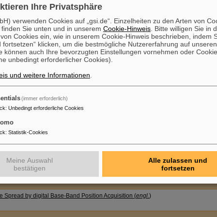
ktieren Ihre Privatsphäre
H) verwenden Cookies auf „gsi.de“. Einzelheiten zu den Arten von Co
 for pB Target & Separator
 finden Sie unten und in unserem
Cookie-Hinweis
. Bitte willigen Sie in 
on Cookies ein, wie in unserem Cookie-Hinweis beschrieben, indem Si
 fortsetzen“ klicken, um die bestmögliche Nutzererfahrung auf unsere
e können auch Ihre bevorzugten Einstellungen vornehmen oder Cooki
e unbedingt erforderlicher Cookies).
ith new RT Electronics at HTP
is und weitere Informationen
.
ith new RT Electronics at HTP
entials
(immer erforderlich)
ck
:
Unbedingt erforderliche Cookies
tomo
(
engl.
)
ck
:
Statistik-Cookies
Meine Auswahl
Alle zulassen und
nvestigations for FAIR Accelerators (
engl.
)
bestätigen
fortsetzen
e Spread by digital Base-Band Position Acquisition (
engl.
)