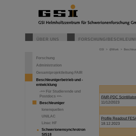
ÜBER UNS
FORSCHUNG/BESCHLEUN
GSI
>
@Work
>
Beschleun
Forschung
Administration
Gesamtprojektleitung FAIR
Beschleunigerbetrieb und -
entwicklung
->> Für Studierende und
Postdocs <<-
FAIR
-PDC Scintillato
11/12/2023
Beschleuniger
Ionenquellen
UNILAC
Profile Readout FES
Linac HF
18.12.2023
Schwerionensynchrotron
SIS18