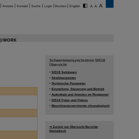
Anreise
Kontakt
Suche
Login
Drucken
English
@WORK
Schwerionensynchrotron SIS18
Übersicht
•
SIS18 Sektionen
•
Strahlparameter
•
Technische Parameter
•
Einstellung, Steuerung und Betrieb
•
Aufenthalt und Arbeiten im Ringtunnel
•
SIS18 Fotos und Videos
•
Maschinenexperimente chronologisch
⇒ Zurück zur Übersicht Berichte
thematisch