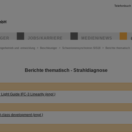
Telefonbuch
IGER
JOBS/KARRIERE
MEDIEN/NEWS
igerbetrieb und -entwicklung
>
Beschleuniger
>
Schwerionensynchrotron SIS18
>
Berichte thematisch
Berichte thematisch - Strahldiagnose
r Light Guide IFC-3 Linearity
(engl.)
A class development
(engl.)