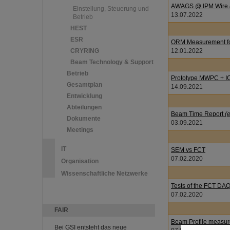
AWAGS @ IPM Wire
Einstellung, Steuerung und
13.07.2022
Betrieb
HEST
ESR
ORM Measurement for 
CRYRING
12.01.2022
Beam Technology & Support
Betrieb
Prototype MWPC + 
Gesamtplan
14.09.2021
Entwicklung
Abteilungen
Beam Time Report
(e
Dokumente
03.09.2021
Meetings
IT
SEM vs FCT
07.02.2020
Organisation
Wissenschaftliche Netzwerke
Tests of the FCT DA
07.02.2020
FAIR
Beam Profile measur
Bei GSI entsteht das neue