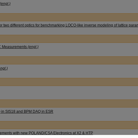
(engl.)
two different optics for benchmarking LOCO-like inverse modeling of lattice par
IC Measurements
(engl.)
ngl.)
Q in SIS18 and BPM DAQ in ESR
ements with new POLAND/CSA Electronics at X2 & HTP