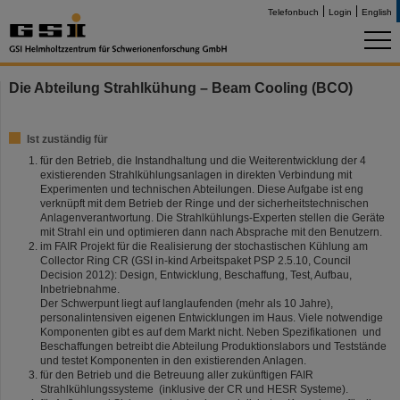
Telefonbuch
Login
English
Die Abteilung Strahlkühung – Beam Cooling (BCO)
Ist zuständig für
für den Betrieb, die Instandhaltung und die Weiterentwicklung der 4
existierenden Strahlkühlungsanlagen in direkten Verbindung mit
Experimenten und technischen Abteilungen. Diese Aufgabe ist eng
verknüpft mit dem Betrieb der Ringe und der sicherheitstechnischen
Anlagenverantwortung. Die Strahlkühlungs-Experten stellen die Geräte
mit Strahl ein und optimieren dann nach Absprache mit den Benutzern.
im FAIR Projekt für die Realisierung der stochastischen Kühlung am
Collector Ring CR (GSI in-kind Arbeitspaket PSP 2.5.10, Council
Decision 2012): Design, Entwicklung, Beschaffung, Test, Aufbau,
Inbetriebnahme.
Der Schwerpunt liegt auf langlaufenden (mehr als 10 Jahre),
personalintensiven eigenen Entwicklungen im Haus. Viele notwendige
Komponenten gibt es auf dem Markt nicht. Neben Spezifikationen und
Beschaffungen betreibt die Abteilung Produktionslabors und Teststände
und testet Komponenten in den existierenden Anlagen.
für den Betrieb und die Betreuung aller zukünftigen FAIR
Strahlkühlungssysteme (inklusive der CR und HESR Systeme).