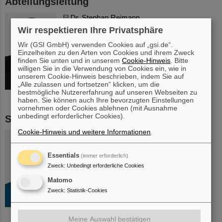
Abteilungsleitung
Dr. Stephan Reimann
Wir respektieren Ihre Privatsphäre
Gesamtbetriebsleitung GSI & FAIR
Tel: +49-6159-71-1591
Wir (GSI GmbH) verwenden Cookies auf „gsi.de“.
Einzelheiten zu den Arten von Cookies und ihrem Zweck
Ort: SB1.4.104
finden Sie unten und in unserem
Cookie-Hinweis
. Bitte
willigen Sie in die Verwendung von Cookies ein, wie in
unserem Cookie-Hinweis beschrieben, indem Sie auf
„Alle zulassen und fortsetzen“ klicken, um die
bestmögliche Nutzererfahrung auf unseren Webseiten zu
haben. Sie können auch Ihre bevorzugten Einstellungen
vornehmen oder Cookies ablehnen (mit Ausnahme
unbedingt erforderlicher Cookies).
Stellvertretung
Cookie-Hinweis und weitere Informationen
.
Dr. Markus Vossberg
Tel: +49-6159-71-3218
Essentials
(immer erforderlich)
Ort: SB1.4.103b
Zweck
:
Unbedingt erforderliche Cookies
Matomo
Zweck
:
Statistik-Cookies
Meine Auswahl bestätigen