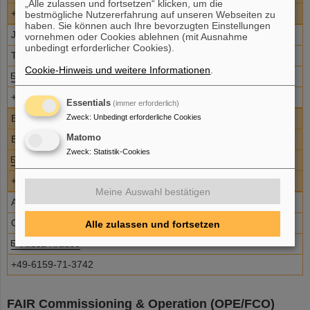
„Alle zulassen und fortsetzen“ klicken, um die
+49-6159-71-3136
bestmögliche Nutzererfahrung auf unseren Webseiten zu
haben. Sie können auch Ihre bevorzugten Einstellungen
Jörg Wiessmann
vornehmen oder Cookies ablehnen (mit Ausnahme
unbedingt erforderlicher Cookies).
Techniker
Cookie-Hinweis und weitere Informationen
.
Jörg Wiessmann
+49-6159-71-2389
Essentials
(immer erforderlich)
Zweck
:
Unbedingt erforderliche Cookies
B.Sc. Sven Düfer
Matomo
Betriebsingenieur
Zweck
:
Statistik-Cookies
Sven Düfer
+46-6159-71-3698
Meine Auswahl bestätigen
Alissa Krause
Operateurin
Alle zulassen und fortsetzen
Alissa Krause
+49-6159-71-3742
FAIR Commissioning & Operation (OPE/FCO)