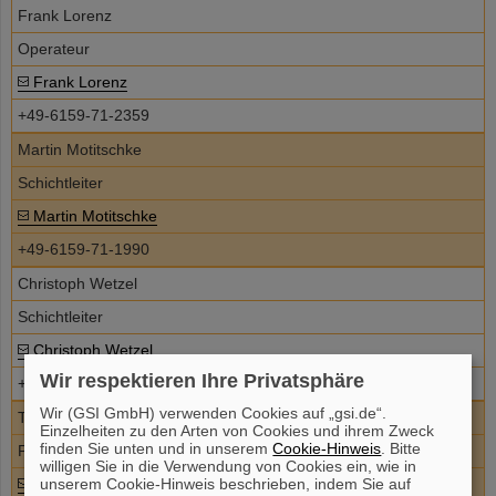
Frank Lorenz
Operateur
Frank Lorenz
+49-6159-71-2359
Martin Motitschke
Schichtleiter
Martin Motitschke
+49-6159-71-1990
Christoph Wetzel
Schichtleiter
Christoph Wetzel
Wir respektieren Ihre Privatsphäre
+49-6159-71-2342
Wir (GSI GmbH) verwenden Cookies auf „gsi.de“.
Thomas von Schaewen
Einzelheiten zu den Arten von Cookies und ihrem Zweck
finden Sie unten und in unserem
Cookie-Hinweis
. Bitte
Personensuchanlage
willigen Sie in die Verwendung von Cookies ein, wie in
unserem Cookie-Hinweis beschrieben, indem Sie auf
Thomas von Schaewen