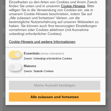
Einzelheiten zu den Arten von Cookies und ihrem Zweck
finden Sie unten und in unserem
Cookie-Hinweis
. Bitte
willigen Sie in die Verwendung von Cookies ein, wie in
unserem Cookie-Hinweis beschrieben, indem Sie auf
Rundflug über die FAIR-Baustelle
„Alle zulassen und fortsetzen“ klicken, um die
bestmögliche Nutzererfahrung auf unseren Webseiten zu
haben. Sie können auch Ihre bevorzugten Einstellungen
vornehmen oder Cookies ablehnen (mit Ausnahme
unbedingt erforderlicher Cookies).
Besichtigung von GSI/FAIR –
jetzt Termin buchen!
Cookie-Hinweis und weitere Informationen
.
Essentials
(immer erforderlich)
Zweck
:
Unbedingt erforderliche Cookies
Blog Beam On
Matomo
Menschen
...hinter GSI und FAIR.
Zweck
:
Statistik-Cookies
Meine Auswahl bestätigen
Alle zulassen und fortsetzen