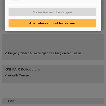
Blog Beam On
Menschen
...hinter GSI und FAIR.
Meine Auswahl bestätigen
Alle zulassen und fortsetzen
Umgang mit den Auswirkungen des Kriegs in der Ukraine
GSI-FAIR Kolloquium
Aktuelle Termine
FAIR