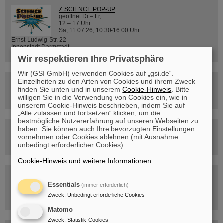
SCIENCE POP-UP
geöffnet Di – Fr,
12 – 17 Uhr
Sa, 11.07.26, 10:30-16:00 Uhr
Ernst-Ludwig-Str. 22
Innenstadt Darmstadt
Wir respektieren Ihre Privatsphäre
Wir (GSI GmbH) verwenden Cookies auf „gsi.de“.
Einzelheiten zu den Arten von Cookies und ihrem Zweck
FAIR-Trailer: Der Weg der Teilchen durch die
finden Sie unten und in unserem
Cookie-Hinweis
. Bitte
Beschleunigeranlage
willigen Sie in die Verwendung von Cookies ein, wie in
unserem Cookie-Hinweis beschrieben, indem Sie auf
„Alle zulassen und fortsetzen“ klicken, um die
bestmögliche Nutzererfahrung auf unseren Webseiten zu
haben. Sie können auch Ihre bevorzugten Einstellungen
Rundflug über die FAIR-Baustelle
vornehmen oder Cookies ablehnen (mit Ausnahme
unbedingt erforderlicher Cookies).
Cookie-Hinweis und weitere Informationen
.
Besichtigung von GSI/FAIR –
jetzt Termin buchen!
Essentials
(immer erforderlich)
Zweck
:
Unbedingt erforderliche Cookies
Matomo
Zweck
:
Statistik-Cookies