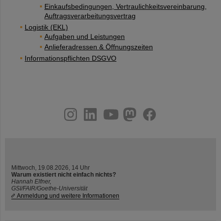
Einkaufsbedingungen, Vertraulichkeitsvereinbarung,
Auftragsverarbeitungsvertrag
Logistik (EKL)
Aufgaben und Leistungen
Anlieferadressen & Öffnungszeiten
Informationspflichten DSGVO
instagram
linkedin
youtube
helmholtz.social
facebook
Mittwoch, 19.08.2026, 14 Uhr
Warum existiert nicht einfach nichts?
Hannah Elfner,
GSI/FAIR/Goethe-Universität
Anmeldung und weitere Informationen