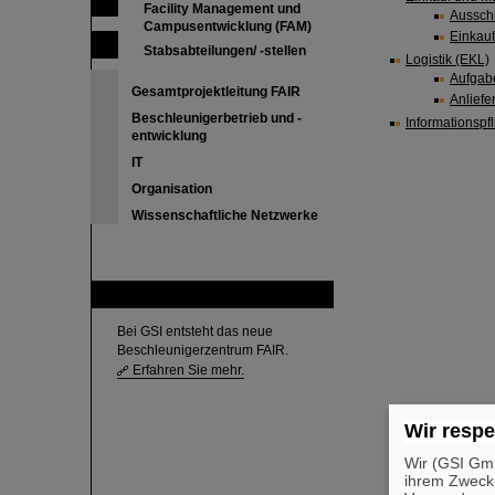
Facility Management und
Aussch
Campusentwicklung (FAM)
Einkauf
Stabsabteilungen/ -stellen
Logistik (EKL)
Aufgab
Gesamtprojektleitung FAIR
Anliefe
Beschleunigerbetrieb und -
Informationsp
entwicklung
IT
Organisation
Wissenschaftliche Netzwerke
FAIR
Bei GSI entsteht das neue
Beschleunigerzentrum FAIR.
Erfahren Sie mehr.
Wir respe
Wir (GSI Gmb
ihrem Zweck