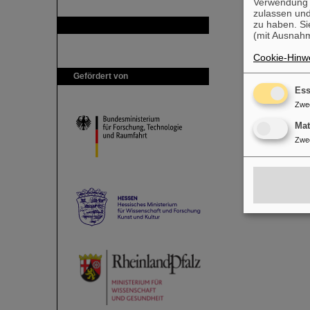
Verwendung v
zulassen und
zu haben. Si
GSI ist Mitglied bei
(mit Ausnahm
Cookie-Hinwe
Gefördert von
Ess
Zwe
Ma
Zwe