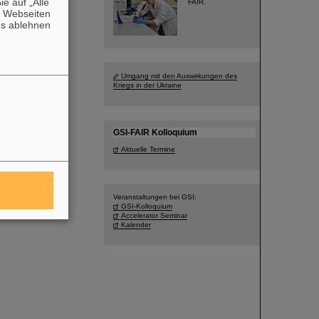
e auf „Alle
FAIR.
n Webseiten
es ablehnen
Umgang mit den Auswirkungen des
Kriegs in der Ukraine
GSI-FAIR Kolloquium
Aktuelle Termine
Veranstaltungen bei GSI:
GSI-Kolloquium
Accelerator Seminar
Kalender