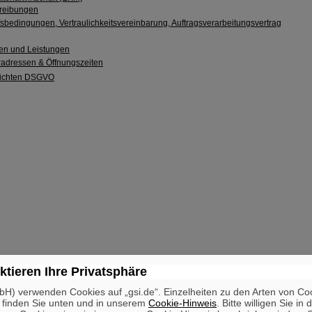
reibungen
sbedingungen, Vertraulichkeitsvereinbarung, Auftragsverarbeitungsvertrag
en und Leistungen
radressen & Öffnungszeiten
flichten DSGVO
ktieren Ihre Privatsphäre
H) verwenden Cookies auf „gsi.de“. Einzelheiten zu den Arten von Co
 finden Sie unten und in unserem
Cookie-Hinweis
. Bitte willigen Sie in 