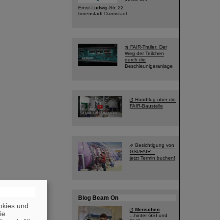
Ernst-Ludwig-Str. 22
Innenstadt Darmstadt
FAIR-Trailer: Der
Weg der Teilchen
durch die
Beschleunigeranlage
Rundflug über die
FAIR-Baustelle
Besichtigung von
GSI/FAIR –
jetzt Termin buchen!
Blog Beam On
okies und
Menschen
die
...hinter GSI und