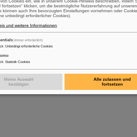
on Cookies ein, wie in unserem Cookie-Hinweis beschrieben, indem Si
 fortsetzen“ klicken, um die bestmögliche Nutzererfahrung auf unsere
e können auch Ihre bevorzugten Einstellungen vornehmen oder Cooki
e unbedingt erforderlicher Cookies).
is und weitere Informationen
.
entials
(immer erforderlich)
ck
:
Unbedingt erforderliche Cookies
tomo
ck
:
Statistik-Cookies
Meine Auswahl
Alle zulassen und
bestätigen
fortsetzen