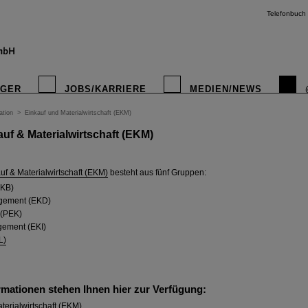
Telefonbuch
IGER
JOBS/KARRIERE
MEDIEN/NEWS
ation
>
Einkauf und Materialwirtschaft (EKM)
auf & Materialwirtschaft (EKM)
instagr
uf & Materialwirtschaft (EKM)
besteht aus fünf Gruppen:
EKB)
gement (EKD)
 (PEK)
ement (EKI)
L)
rmationen stehen Ihnen hier zur Verfügung:
terialwirtschaft (EKM)