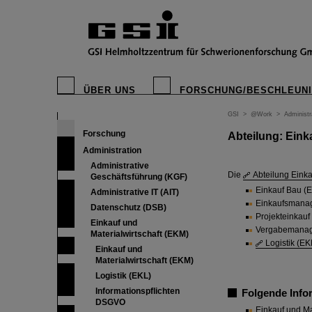
ÜBER UNS
FORSCHUNG/BESCHLEUN
GSI
>
@Work
>
Administr
Forschung
Abteilung: Eink
Administration
Administrative
Die
Abteilung Einka
Geschäftsführung (KGF)
Einkauf Bau (
Administrative IT (AIT)
Einkaufsmana
Datenschutz (DSB)
Projekteinkauf
Einkauf und
Vergabemanag
Materialwirtschaft (EKM)
Logistik (EK
Einkauf und
Materialwirtschaft (EKM)
Logistik (EKL)
Informationspflichten
Folgende Info
DSGVO
Einkauf und Ma