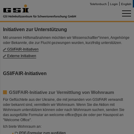
Telefonbuch
Login
English
Initiativen zur Unterstützung
Mit unseren Hilfsmaßnahmen möchten wir Wissenschaftler*innen, Angehörige
oder Bekannte, die zur Flucht gezwungen wurden, kurzfrstig unterstützen.
GSI/FAIR-Initiativen
Externe Initiativen
GSI/FAIR-Initiativen
GSI/FAIR-Initiative zur Vermittlung von Wohnraum
Für Geflüchtete aus der Ukraine, die mit jemanden von GSI/FAIR verwandt
oder bekannt sind, vermitteln wir Wohnraum. Wenn Sie die Aktion mit
Wohnraum unterstützen können oder nach Wohnraum suchen, senden Sie
das ausgefüllte Formular an welcome-office@gsi.de oder per Hauspost an
"Welcome Office".
Ich biete Wohnraum an:
PDF-Formular zum ausfüllen