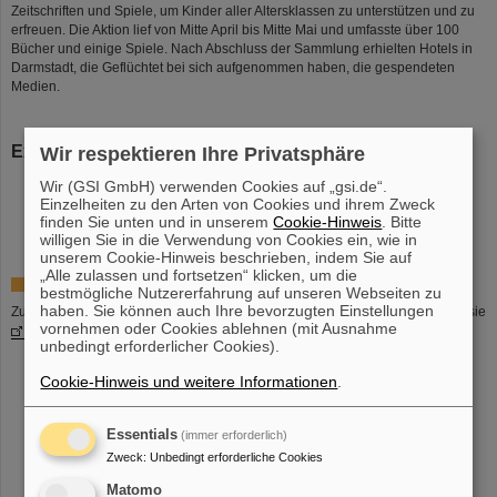
Zeitschriften und Spiele, um Kinder aller Altersklassen zu unterstützen und zu
erfreuen. Die Aktion lief von Mitte April bis Mitte Mai und umfasste über 100
Bücher und einige Spiele. Nach Abschluss der Sammlung erhielten Hotels in
Darmstadt, die Geflüchtet bei sich aufgenommen haben, die gespendeten
Medien.
Externe Initiativen
Wir respektieren Ihre Privatsphäre
Wir (GSI GmbH) verwenden Cookies auf „gsi.de“.
Einzelheiten zu den Arten von Cookies und ihrem Zweck
Phillip-Schwartz-Initiative der AVH-Stiftung
finden Sie unten und in unserem
Cookie-Hinweis
. Bitte
willigen Sie in die Verwendung von Cookies ein, wie in
unserem Cookie-Hinweis beschrieben, indem Sie auf
„Alle zulassen und fortsetzen“ klicken, um die
Helmholtz-Initiative für Geflüchtete
bestmögliche Nutzererfahrung auf unseren Webseiten zu
haben. Sie können auch Ihre bevorzugten Einstellungen
Zu der Web-Seite des Hilfsangebots der Helmholtz-Gemeinschaft gelangen sie
vornehmen oder Cookies ablehnen (mit Ausnahme
hier
.
unbedingt erforderlicher Cookies).
Cookie-Hinweis und weitere Informationen
.
Essentials
(immer erforderlich)
instagram
linkedin
youtube
helmholtz.social
facebook
Zweck
:
Unbedingt erforderliche Cookies
Matomo