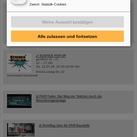
Zweck
:
Statistik-Cookies
Mittwoch, 19.08.2026, 14 Uhr
Meine Auswahl bestätigen
Warum existiert nicht einfach nichts?
Hannah Elfner,
GSI/FAIR/Goethe-Universität
Anmeldung und weitere Informationen
Alle zulassen und fortsetzen
SCIENCE POP-UP
geöffnet Di – Fr,
12 – 17 Uhr
Sa, 11.07.26, 10:30-16:00 Uhr
Ernst-Ludwig-Str. 22
Innenstadt Darmstadt
FAIR-Trailer: Der Weg der Teilchen durch die
Beschleunigeranlage
Rundflug über die FAIR-Baustelle