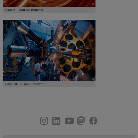
©
Platz 9 – UNILAC-Buncher
©
Platz 10 – AGATA-Detektor
instagram
linkedin
youtube
helmholtz.social
facebook