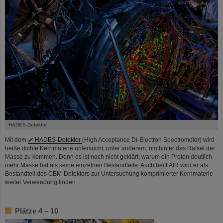
©
HADES-Detektor
Mit dem
HADES-Detektor
(High Acceptance Di-Electron Spectrometer) wird
heiße dichte Kernmaterie untersucht, unter anderem, um hinter das Rätsel der
Masse zu kommen. Denn es ist noch nicht geklärt, warum ein Proton deutlich
mehr Masse hat als seine einzelnen Bestandteile. Auch bei FAIR wird er als
Bestandteil des CBM-Detektors zur Untersuchung komprimierter Kernmaterie
weiter Verwendung finden.
Plätze 4 – 10