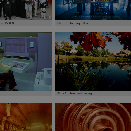
©
n am HADES
Platz 5 – Ionenquellen
©
Platz 7 – Herbststimmung