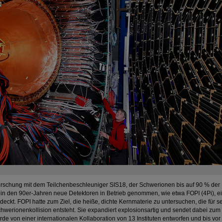
rschung mit dem Teilchenbeschleuniger SIS18, der Schwerionen bis auf 90 % der 
in den 90er-Jahren neue Detektoren in Betrieb genommen, wie etwa FOPI (4Pi), ei
ckt. FOPI hatte zum Ziel, die heiße, dichte Kernmaterie zu untersuchen, die für se
werionenkollision entsteht. Sie expandiert explosionsartig und sendet dabei zum 
rde von einer internationalen Kollaboration von 13 Instituten entworfen und bis vo