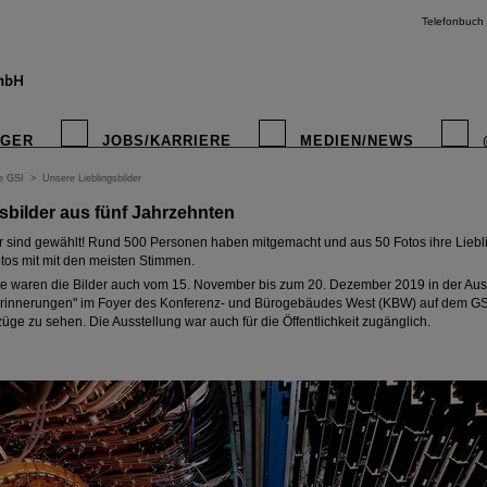
Telefonbuch
IGER
JOBS/KARRIERE
MEDIEN/NEWS
e GSI
>
Unsere Lieblingsbilder
sbilder aus fünf Jahrzehnten
instagr
r sind gewählt! Rund 500 Personen haben mitgemacht und aus 50 Fotos ihre Liebl
otos mit mit den meisten Stimmen.
e waren die Bilder auch vom 15. November bis zum 20. Dezember 2019 in der Auss
 Erinnerungen" im Foyer des Konferenz- und Bürogebäudes West (KBW) auf dem G
ge zu sehen. Die Ausstellung war auch für die Öffentlichkeit zugänglich.