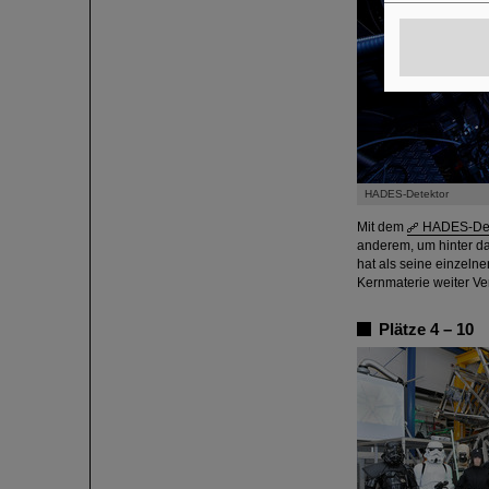
HADES-Detektor
Mit dem
HADES-De
anderem, um hinter da
hat als seine einzeln
Kernmaterie weiter V
Plätze 4 – 10