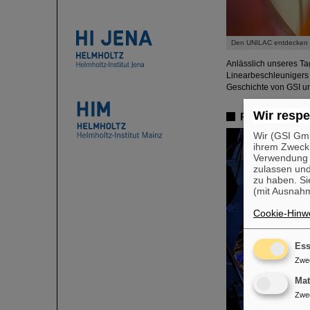
Den UNILAC entdecken
Anlässlich unseres Ta
Linearbeschleunigers 
Geschichte von GSI u
Wir respe
Platz 3
Wir (GSI Gmb
ihrem Zweck
Verwendung v
zulassen und
zu haben. Si
(mit Ausnahm
Cookie-Hinwe
Ess
Zwe
Ma
Zwe