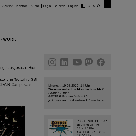
Anreise
Kontakt
Suche
Login
Drucken
English
@WORK
am
linkedin
youtube
helmholtz.social
facebook
inge ausgesucht. Hier
tellung "50 Jahre GSI
SI/FAIR-Campus als
Mittwoch, 19.08.2026, 14 Uhr
Warum existiert nicht einfach nichts?
Hannah Elfner,
GSI/FAIR/Goethe-Universität
Anmeldung und weitere Informationen
SCIENCE POP-UP
geöffnet Di – Fr,
12 – 17 Uhr
Sa, 11.07.26, 10:30-
16:00 Uhr