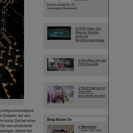
Ernst-Ludwig-Str. 22
Innenstadt Darmstadt
FAIR-Trailer: Der
Weg der Teilchen
durch die
Beschleunigeranlage
Rundflug über die
FAIR-Baustelle
Besichtigung von
GSI/FAIR –
jetzt Termin buchen!
©
Lichtgeschwindigkeit
n Detektor, der den
Blog Beam On
hr kurze Zeit bei einer
Teil neu produzierte
Menschen
...hinter GSI und
r wenigen Jahren bei