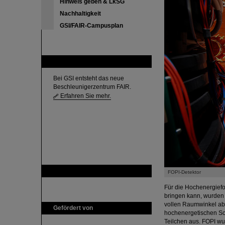
Hinweis geben & LkSG
Nachhaltigkeit
GSI/FAIR-Campusplan
FAIR
Bei GSI entsteht das neue
Beschleunigerzentrum FAIR.
Erfahren Sie mehr.
GSI ist Mitglied bei
FOPI-Detektor
Für die Hochenergiefo
bringen kann, wurden 
vollen Raumwinkel abde
Gefördert von
hochenergetischen Sch
Teilchen aus. FOPI wu