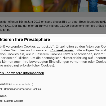
gs der offenen Tür im Jahr 2017 entstand dieses Bild an einer Beschleunigerstrukt
UNILAC. Der Tag der offenen Tür war mit rund 11.000 Besucher*innen die größte V
nd FAIR.
ktieren Ihre Privatsphäre
H) verwenden Cookies auf „gsi.de“. Einzelheiten zu den Arten von Co
 finden Sie unten und in unserem
Cookie-Hinweis
. Bitte willigen Sie in 
on Cookies ein, wie in unserem Cookie-Hinweis beschrieben, indem Si
 fortsetzen“ klicken, um die bestmögliche Nutzererfahrung auf unsere
e können auch Ihre bevorzugten Einstellungen vornehmen oder Cooki
e unbedingt erforderlicher Cookies).
is und weitere Informationen
.
entials
(immer erforderlich)
ck
:
Unbedingt erforderliche Cookies
tomo
ck
:
Statistik-Cookies