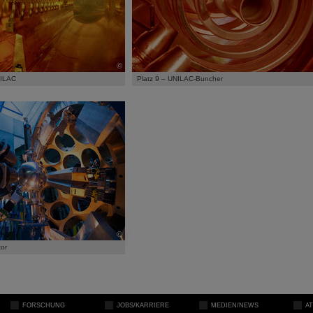
©
NILAC
Platz 9 – UNILAC-Buncher
©
tor
FORSCHUNG
JOBS/KARRIERE
MEDIEN/NEWS
A