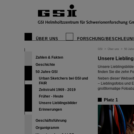
ÜBER UNS
FORSCHUNG/BESCHLEUN
GSI
>
Über uns
>
50 Jahr
Zahlen & Fakten
Unsere Liebling
Geschichte
Unsere Lieblingsbilde
50 Jahre GSI
finden Sie die zehn F
Urban Sketchers bei GSI und
Neben dieser Webseit
FAIR
– Lieblingsfotos und
großformatige Fotoabzü
Zeitstrahl 1969 - 2019
Früher - Heute
Platz 1
Unsere Lieblingsbilder
Erinnerungen
Geschäftsführung
Organigramm