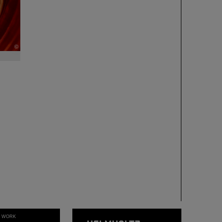
©
T WORK