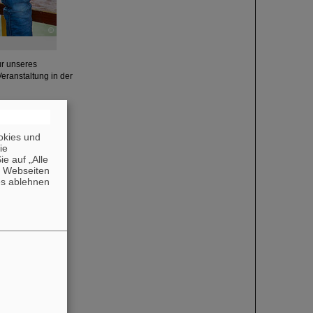
©
ur unseres
eranstaltung in der
okies und
die
e auf „Alle
n Webseiten
es ablehnen