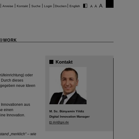
Anreise
Kontakt
Suche
Login
Drucken
English
@WORK
Kontakt
üfeinrichtung) oder
. Durch dieses
it gegeben neue Ideen
n Innovationen aus
se einen
M. Sc. Bünyamin Yildiz
ine Innovation.
Digital Innovation Manager
dol@gsi.de
stand „merklich“ – wie