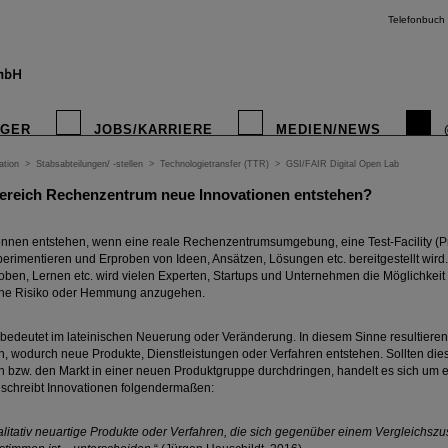
Telefonbuch
IGER
JOBS/KARRIERE
MEDIEN/NEWS
ation
>
Stabsabteilungen/ -stellen
>
Technologietransfer (TTR)
>
GSI/FAIR Digital Open Lab
ereich Rechenzentrum neue Innovationen entstehen?
nnen entstehen, wenn eine reale Rechenzentrumsumgebung, eine Test-Facility (Pr
erimentieren und Erproben von Ideen, Ansätzen, Lösungen etc. bereitgestellt wird
oben, Lernen etc. wird vielen Experten, Startups und Unternehmen die Möglichke
hne Risiko oder Hemmung anzugehen.
n bedeutet im lateinischen Neuerung oder Veränderung. In diesem Sinne resultiere
, wodurch neue Produkte, Dienstleistungen oder Verfahren entstehen. Sollten die
en bzw. den Markt in einer neuen Produktgruppe durchdringen, handelt es sich um e
eschreibt Innovationen folgendermaßen:
litativ neuartige Produkte oder Verfahren, die sich gegenüber einem Vergleichszu