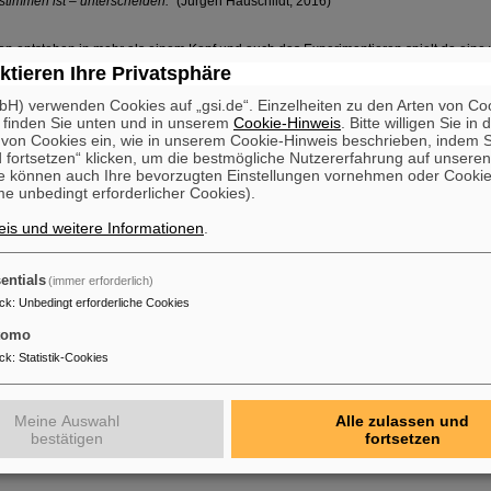
timmen ist – unterscheiden.
“ (Jürgen Hauschildt, 2016)
en entstehen in mehr als einem Kopf und auch das Experimentieren spielt da eine 
 und die Kommunikation unter Unternehmen, Startups, Hochschulen und Forschungs
ktieren Ihre Privatsphäre
urch ein Innovation-, R&D und Test-Rechenzentrum wird dieser gemeinsamer Austa
H) verwenden Cookies auf „gsi.de“. Einzelheiten zu den Arten von Co
 Ideen, die einfach und schnell getestet werden können. Lernen und Experimentier
 finden Sie unten und in unserem
Cookie-Hinweis
. Bitte willigen Sie in 
s wird in einem Innovation-, R&D und Test-Rechenzentrum zur Verfügung gestellt
on Cookies ein, wie in unserem Cookie-Hinweis beschrieben, indem Si
und neues Wissen erzeugt. Offenes denken, testen und erproben ist hier mehr als e
 fortsetzen“ klicken, um die bestmögliche Nutzererfahrung auf unsere
e können auch Ihre bevorzugten Einstellungen vornehmen oder Cooki
 und Forschungseinrichtungen sind herzlich dazu eingeladen, gemeinsam bei der 
e unbedingt erforderlicher Cookies).
entrum (Reallabor) Green IT Cube zu nutzen. Bei weiteren Fragen und Interesse 
is und weitere Informationen
.
hen Kollaboration wenden Sie sich an unseren Ansprechpartner Bünyamin Yildiz
entials
(immer erforderlich)
ck
:
Unbedingt erforderliche Cookies
tomo
ck
:
Statistik-Cookies
Meine Auswahl
Alle zulassen und
bestätigen
fortsetzen