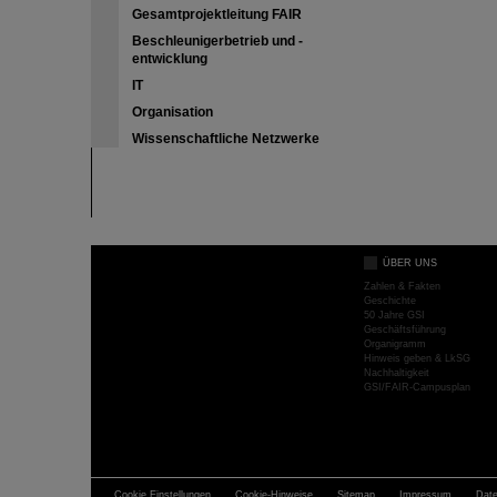
Gesamtprojektleitung FAIR
Beschleunigerbetrieb und -
entwicklung
IT
Organisation
Wissenschaftliche Netzwerke
ÜBER UNS
Zahlen & Fakten
Geschichte
50 Jahre GSI
Geschäftsführung
Organigramm
Hinweis geben & LkSG
Nachhaltigkeit
GSI/FAIR-Campusplan
Cookie Einstellungen
Cookie-Hinweise
Sitemap
Impressum
Dat