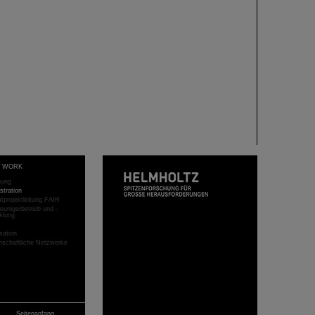
T WORK
hung
stration
projektleitung FAIR
eunigerbetrieb und -
klung
sation
schaftliche Netzwerke
Seitenanfang