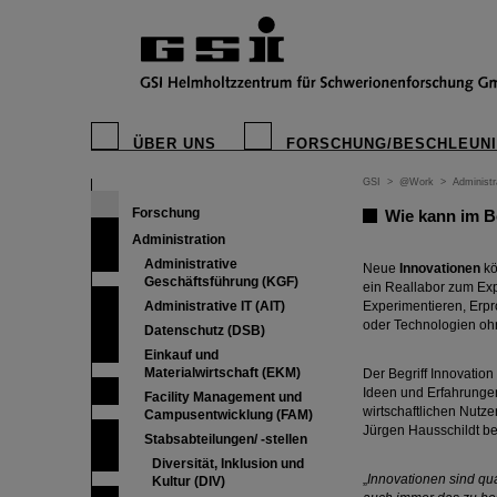
ÜBER UNS
FORSCHUNG/BESCHLEUN
GSI
>
@Work
>
Administr
Forschung
Wie kann im B
Administration
Administrative
Neue
Innovationen
kö
Geschäftsführung (KGF)
ein Reallabor zum Exp
Administrative IT (AIT)
Experimentieren, Erpr
oder Technologien o
Datenschutz (DSB)
Einkauf und
Materialwirtschaft (EKM)
Der Begriff Innovatio
Ideen und Erfahrungen
Facility Management und
wirtschaftlichen Nutz
Campusentwicklung (FAM)
Jürgen Hausschildt b
Stabsabteilungen/ -stellen
Diversität, Inklusion und
„
Innovationen sind qua
Kultur (DIV)