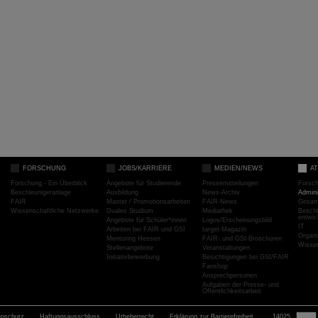
FORSCHUNG
JOBS/KARRIERE
MEDIEN/NEWS
A
Forschung - Ein Überblick
Angebote für Studierende
Pressemitteilungen
Forsc
Beschleunigeranlage
Ausbildung
News-Archiv
Admini
FAIR
Master / Promotionsarbeiten
FAIR-News
Gesamt
Wissenschaftliche Netzwerke
Duales Studium
Mediathek
Beschl
entwic
Angebote für Schüler*innen
Logos/Erscheinungsbild
IT
Arbeiten bei FAIR und GSI
target-Magazin
Organi
Mentoring Hessen
FAIR- und GSI-Broschüren
Wissen
Stellenangebote
Veranstaltungen
Initiativbewerbung
Besichtigungen bei GSI/FAIR
Fanshop
Ansprechpersonen
Aufgaben der Presse- und
Öffentlichkeitsarbeit
enschutz
Haftungsausschluss
Urheberrecht
Erklärung zur Barrierefreiheit
14025