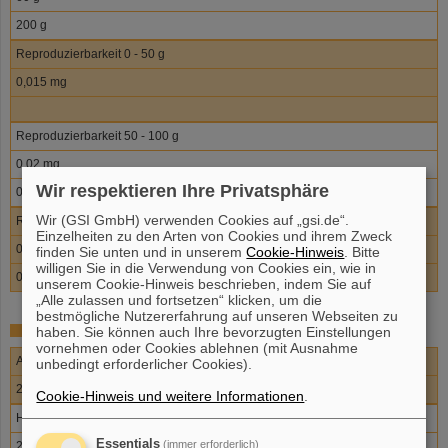
200 g
Reproduzierbarkeit 0 - 50 g
0,015 mg
Reproduzierbarkeit 50 - 100 g
0,02 mg
Wir respektieren Ihre Privatsphäre
0,03 mg
Wir (GSI GmbH) verwenden Cookies auf „gsi.de“.
Reproduzierbarkeit 100 - 200 g
Einzelheiten zu den Arten von Cookies und ihrem Zweck
0,03 mg
finden Sie unten und in unserem
Cookie-Hinweis
. Bitte
willigen Sie in die Verwendung von Cookies ein, wie in
0,05 mg
unserem Cookie-Hinweis beschrieben, indem Sie auf
„Alle zulassen und fortsetzen“ klicken, um die
bestmögliche Nutzererfahrung auf unseren Webseiten zu
Mettler AT 20:
haben. Sie können auch Ihre bevorzugten Einstellungen
vornehmen oder Cookies ablehnen (mit Ausnahme
Ablesbarkeit
unbedingt erforderlicher Cookies).
2 µg
Cookie-Hinweis und weitere Informationen
.
Höchstlast
Essentials
(immer erforderlich)
22 g