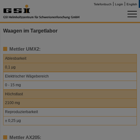
Telefonbuch
Login
English
Waagen im Targetlabor
Mettler UMX2:
Ablesbarkeit
0,1 µg
Elektrischer Wägebereich
0 - 15 mg
Höchstlast
2100 mg
Reproduzierbarkeit
± 0,25 µg
Mettler AX205: