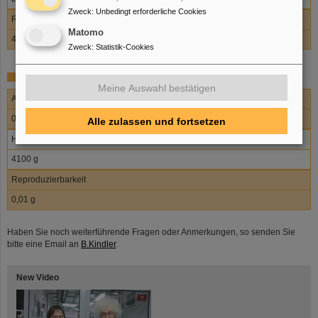
Zweck
:
Unbedingt erforderliche Cookies
Reproduzierbarkeit
Matomo
4 µg
Zweck
:
Statistik-Cookies
Mettler PM 4000:
Meine Auswahl bestätigen
Ablesbarkeit
0,01 g
Alle zulassen und fortsetzen
Höchstlast
4100 g
Reproduzierbarkeit
0,01 g
Haben Sie noch weiterführende Fragen oder Anmerkungen, so senden Sie
bitte eine Email an
B.Kindler
.
New Video