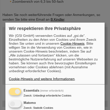
Zoombereich von 6,3 bis 50-fach
Haben Sie noch weiterführende Fragen oder Anmerkungen, so
senden Sie bitte eine Email an
B.Kindler
.
Wir respektieren Ihre Privatsphäre
New Video
Wir (GSI GmbH) verwenden Cookies auf „gsi.de“.
Einzelheiten zu den Arten von Cookies und ihrem Zweck
finden Sie unten und in unserem
Cookie-Hinweis
. Bitte
willigen Sie in die Verwendung von Cookies ein, wie in
unserem Cookie-Hinweis beschrieben, indem Sie auf
„Alle zulassen und fortsetzen“ klicken, um die
bestmögliche Nutzererfahrung auf unseren Webseiten zu
haben. Sie können auch Ihre bevorzugten Einstellungen
Sir Martyn Poliakoff im Gespräch mit Dr. Bettina Lommel im Target-Labor.
vornehmen oder Cookies ablehnen (mit Ausnahme
Erstaunlich seltene Isotope (Platin, Quecksilber, Gold und mehr) –
unbedingt erforderlicher Cookies).
Periodensystem der Videos
(Link zum Youtube-Video).
Cookie-Hinweis und weitere Informationen
.
Essentials
(immer erforderlich)
Zweck
:
Unbedingt erforderliche Cookies
Matomo
FAIR
Zweck
:
Statistik-Cookies