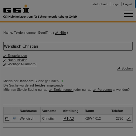
Telefonbuch
Login
English
Name, Telefonnummer, Begriff, ... (
Hilfe
)
Einstellungen
Nach Initialen
Wichtige Nummern !
Suchen
Mittels der
standard
Suche gefunden :
1
Die Suche wurde auf
beides
angewendet.
Möchten Sie die Suche nur auf
Einrichtungen
oder nur auf
Personen
anwenden?
Nachname
Vorname
Abteilung
Raum
Telefon
Wendisch
Christian
HAD
KBW.4.012
2720