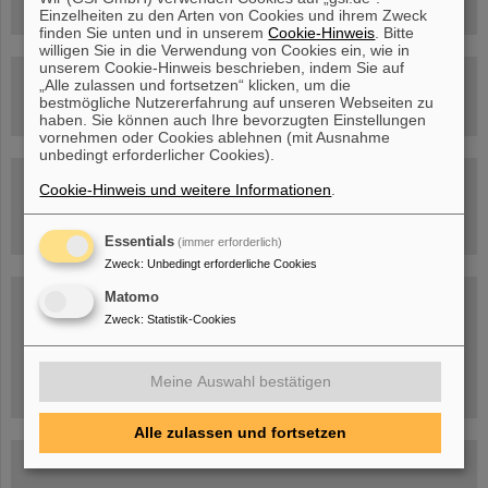
Einzelheiten zu den Arten von Cookies und ihrem Zweck
finden Sie unten und in unserem
Cookie-Hinweis
. Bitte
willigen Sie in die Verwendung von Cookies ein, wie in
unserem Cookie-Hinweis beschrieben, indem Sie auf
Rundflug über die FAIR-Baustelle
„Alle zulassen und fortsetzen“ klicken, um die
bestmögliche Nutzererfahrung auf unseren Webseiten zu
haben. Sie können auch Ihre bevorzugten Einstellungen
vornehmen oder Cookies ablehnen (mit Ausnahme
unbedingt erforderlicher Cookies).
Besichtigung von GSI/FAIR –
Cookie-Hinweis und weitere Informationen
.
jetzt Termin buchen!
Essentials
(immer erforderlich)
Zweck
:
Unbedingt erforderliche Cookies
Blog Beam On
Matomo
Zweck
:
Statistik-Cookies
Menschen
...hinter GSI und FAIR.
Meine Auswahl bestätigen
Alle zulassen und fortsetzen