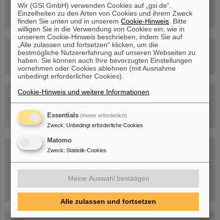
FAIR-Trailer: Der Weg der Teilchen durch die
Wir (GSI GmbH) verwenden Cookies auf „gsi.de“.
Beschleunigeranlage
Einzelheiten zu den Arten von Cookies und ihrem Zweck
finden Sie unten und in unserem
Cookie-Hinweis
. Bitte
willigen Sie in die Verwendung von Cookies ein, wie in
unserem Cookie-Hinweis beschrieben, indem Sie auf
„Alle zulassen und fortsetzen“ klicken, um die
Rundflug über die FAIR-Baustelle
bestmögliche Nutzererfahrung auf unseren Webseiten zu
haben. Sie können auch Ihre bevorzugten Einstellungen
vornehmen oder Cookies ablehnen (mit Ausnahme
unbedingt erforderlicher Cookies).
Cookie-Hinweis und weitere Informationen
.
Besichtigung von GSI/FAIR –
jetzt Termin buchen!
Essentials
(immer erforderlich)
Zweck
:
Unbedingt erforderliche Cookies
Matomo
Blog Beam On
Zweck
:
Statistik-Cookies
Menschen
...hinter GSI und FAIR.
Meine Auswahl bestätigen
Alle zulassen und fortsetzen