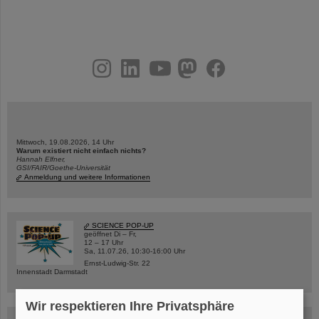
instagram
linkedin
youtube
helmholtz.social
facebook
Mittwoch, 19.08.2026, 14 Uhr
Warum existiert nicht einfach nichts?
Hannah Elfner,
GSI/FAIR/Goethe-Universität
Anmeldung und weitere Informationen
SCIENCE POP-UP
geöffnet Di – Fr,
12 – 17 Uhr
Sa, 11.07.26, 10:30-16:00 Uhr
Ernst-Ludwig-Str. 22
Innenstadt Darmstadt
Wir respektieren Ihre Privatsphäre