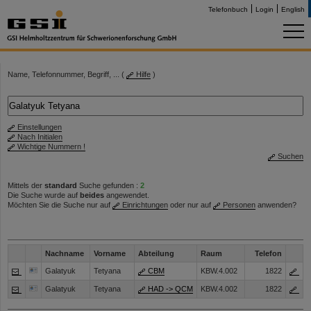
Telefonbuch
Login
English
Name, Telefonnummer, Begriff, ... (
Hilfe
)
Einstellungen
Nach Initialen
Wichtige Nummern !
Suchen
Mittels der
standard
Suche gefunden :
2
Die Suche wurde auf
beides
angewendet.
Möchten Sie die Suche nur auf
Einrichtungen
oder nur auf
Personen
anwenden?
Nachname
Vorname
Abteilung
Raum
Telefon
Galatyuk
Tetyana
CBM
KBW.4.002
1822
Galatyuk
Tetyana
HAD -> QCM
KBW.4.002
1822