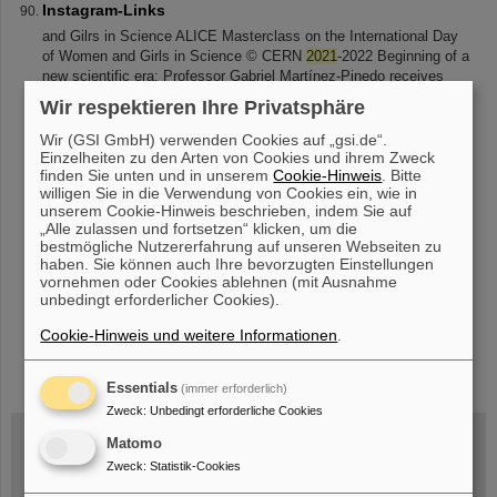
Instagram-Links
and Gilrs in Science ALICE Masterclass on the International Day
of Women and Girls in Science © CERN
2021
-2022 Beginning of a
new scientific era: Professor Gabriel Martínez-Pinedo receives
Leibniz Prize
Wir respektieren Ihre Privatsphäre
Wir (GSI GmbH) verwenden Cookies auf „gsi.de“.
Einzelheiten zu den Arten von Cookies und ihrem Zweck
finden Sie unten und in unserem
Cookie-Hinweis
. Bitte
«
....
4
5
6
7
8
9
10
11
12
13
....
willigen Sie in die Verwendung von Cookies ein, wie in
»
unserem Cookie-Hinweis beschrieben, indem Sie auf
„Alle zulassen und fortsetzen“ klicken, um die
bestmögliche Nutzererfahrung auf unseren Webseiten zu
haben. Sie können auch Ihre bevorzugten Einstellungen
vornehmen oder Cookies ablehnen (mit Ausnahme
unbedingt erforderlicher Cookies).
Cookie-Hinweis und weitere Informationen
.
instagram
linkedin
youtube
helmholtz.social
facebook
Essentials
(immer erforderlich)
Zweck
:
Unbedingt erforderliche Cookies
Matomo
Zweck
:
Statistik-Cookies
Mittwoch, 19.08.2026, 14 Uhr
Warum existiert nicht einfach nichts?