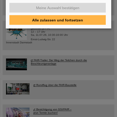
Hannah Elfner,
GSI/FAIR/Goethe-Universität
Meine Auswahl bestätigen
Anmeldung und weitere Informationen
Alle zulassen und fortsetzen
SCIENCE POP-UP
geöffnet Di – Fr,
12 – 17 Uhr
Sa, 11.07.26, 10:30-16:00 Uhr
Ernst-Ludwig-Str. 22
Innenstadt Darmstadt
FAIR-Trailer: Der Weg der Teilchen durch die
Beschleunigeranlage
Rundflug über die FAIR-Baustelle
Besichtigung von GSI/FAIR –
jetzt Termin buchen!