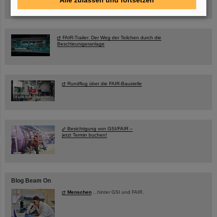
Alle zulassen und fortsetzen
Innenstadt Darmstadt
FAIR-Trailer: Der Weg der Teilchen durch die
Beschleunigeranlage
Rundflug über die FAIR-Baustelle
Besichtigung von GSI/FAIR –
jetzt Termin buchen!
Blog Beam On
Menschen
...hinter GSI und FAIR.