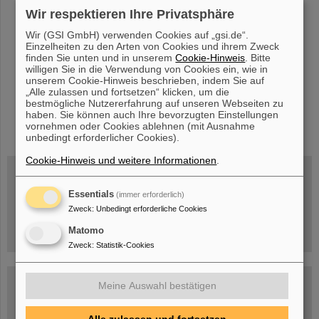
Wir respektieren Ihre Privatsphäre
«
....
3
4
5
6
7
8
9
10
11
12
....
»
Wir (GSI GmbH) verwenden Cookies auf „gsi.de“.
Einzelheiten zu den Arten von Cookies und ihrem Zweck
finden Sie unten und in unserem
Cookie-Hinweis
. Bitte
willigen Sie in die Verwendung von Cookies ein, wie in
unserem Cookie-Hinweis beschrieben, indem Sie auf
„Alle zulassen und fortsetzen“ klicken, um die
bestmögliche Nutzererfahrung auf unseren Webseiten zu
haben. Sie können auch Ihre bevorzugten Einstellungen
instagram
linkedin
youtube
helmholtz.social
facebook
vornehmen oder Cookies ablehnen (mit Ausnahme
unbedingt erforderlicher Cookies).
Cookie-Hinweis und weitere Informationen
.
Essentials
(immer erforderlich)
Mittwoch, 19.08.2026, 14 Uhr
Warum existiert nicht einfach nichts?
Zweck
:
Unbedingt erforderliche Cookies
Hannah Elfner,
GSI/FAIR/Goethe-Universität
Matomo
Anmeldung und weitere Informationen
Zweck
:
Statistik-Cookies
SCIENCE POP-UP
Meine Auswahl bestätigen
geöffnet Di – Fr,
12 – 17 Uhr
Sa, 11.07.26, 10:30-16:00 Uhr
Ernst-Ludwig-Str. 22