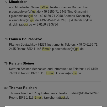
Mitarbeiter
und Mitarbeiter Name
E-Mail
Telefon Plamen Boutachkov
p.boutachkov(at)
gsi
.de +49-6159-71-2445 Tino Giacomini
t.giacomini(at)
gsi
.de +49-6159-71-2048 Andrees Kandulsky
a.kandulsky(at)
gsi
.de +49-6159-71-1624 [...] 4 Danila Ryklin
d.ryklin(at)
gsi
.de +49-6159-71-3734
Plamen Boutachkov
Plamen Boutachkov HEBT Instruments Telefon: +49-(0)6159-71-
2445 Room: BR2 1.148
Email
: p.boutachkov(at)
gsi
.de
Kersten Steiner
Kersten Steiner Mechanics and Infrastructure Telefon: +49-6159-
71-2308 Room: BR2 1.115
Email
: k.steiner(at)
gsi
.de
Thomas Reichert
Thomas Reichert Ring Instruments Telefon: +49-(0)6159-71-2467
Room: BR3 1.118
Email
: t.reichert(at)
gsi
.de