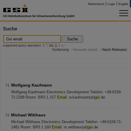
Telefonbuch
Login
English
Suche
Suche
supported query operators: ?, *, &&, ||, !, +, -
Sortierung:
Neueste zuerst
Nach Relevanz
Wolfgang Kaufmann
Wolfgang Kaufmann Electronics Development Telefon: +49-6159-
71-2288 Room: BR3 1.157
Email
: w.kaufmann(at)
gsi
.de
Michael Witthaus
Michael Witthaus Electronics Development Telefon: +49-6159-71-
1481 Room: BR3 1.160
Email
: m.witthaus(at)
gsi
.de