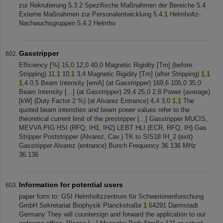
zur Rekrutierung 5.3.2 Spezifische Maßnahmen der Bereiche 5.4
Externe Maßnahmen zur Personalentwicklung 5.4.
1
Helmholtz-
Nachwuchsgruppen 5.4.2 Helmho
Gasstripper
Efficiency [%] 15,0 12,0 40,0 Magnetic Rigidity [Tm] (before
Stripping) 11,
1
10,
1
3,4 Magnetic Rigidity [Tm] (after Stripping)
1
,
1
1
,4 0,5 Beam Intensity [emA] (at Gasstripper) 169,6 105,0 35,0
Beam Intensity [...] (at Gasstripper) 29,4 25,0 2,8 Power (average)
[kW] (Duty Factor 2 %) (at Alvarez Entrance) 4,4 3,0
1
,
1
The
quoted beam intensties and beam power values refer to the
theoretical current limit of the prestripper [...] Gasstripper MUCIS,
MEVVA PIG HSI (RFQ, IH
1
, IH2) LEBT HLI (ECR, RFQ, IH) Gas
Stripper Poststripper (Alvarez, Cav.) TK to SIS18 IH_2 (exit)
Gasstripper Alvarez (entrance) Bunch Frequency 36.136 MHz
36.136
Information for potential users
paper form to: GSI Helmholtzzentrum für Schwerionenforschung
GmbH Sekretariat Biophysik Planckstraße
1
64291 Darmstadt
Germany They will countersign and forward the application to our