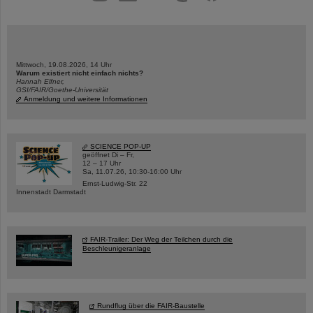
Mittwoch, 19.08.2026, 14 Uhr
Warum existiert nicht einfach nichts?
Hannah Elfner,
GSI/FAIR/Goethe-Universität
Anmeldung und weitere Informationen
SCIENCE POP-UP
geöffnet Di – Fr,
12 – 17 Uhr
Sa, 11.07.26, 10:30-16:00 Uhr
Ernst-Ludwig-Str. 22
Innenstadt Darmstadt
FAIR-Trailer: Der Weg der Teilchen durch die
Beschleunigeranlage
Rundflug über die FAIR-Baustelle