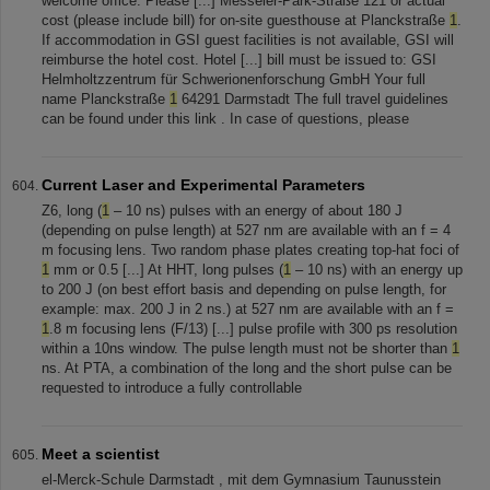
welcome office. Please [...] Messeler-Park-Straße 121 or actual
cost (please include bill) for on-site guesthouse at Planckstraße
1
.
If accommodation in GSI guest facilities is not available, GSI will
reimburse the hotel cost. Hotel [...] bill must be issued to: GSI
Helmholtzzentrum für Schwerionenforschung GmbH Your full
name Planckstraße
1
64291 Darmstadt The full travel guidelines
can be found under this link . In case of questions, please
Current Laser and Experimental Parameters
Z6, long (
1
– 10 ns) pulses with an energy of about 180 J
(depending on pulse length) at 527 nm are available with an f = 4
m focusing lens. Two random phase plates creating top-hat foci of
1
mm or 0.5 [...] At HHT, long pulses (
1
– 10 ns) with an energy up
to 200 J (on best effort basis and depending on pulse length, for
example: max. 200 J in 2 ns.) at 527 nm are available with an f =
1
.8 m focusing lens (F/13) [...] pulse profile with 300 ps resolution
within a 10ns window. The pulse length must not be shorter than
1
ns. At PTA, a combination of the long and the short pulse can be
requested to introduce a fully controllable
Meet a scientist
el-Merck-Schule Darmstadt , mit dem Gymnasium Taunusstein