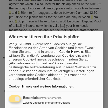
agreement which is also used for the pickup check of the bike. At
the last day of your rental period, please return your bike between
1
and
1
:30pm to [...] suggest to do so between 9 am and 12:30
pm, since the pickup times for the bikes are only between
1
pm
and
1
:30 pm. You will have to bring: a 50 Euro cash Deposit Proof
of a liability insurance which is valid [...] your bike needs
maintenance, please go and see the maintenance staff monday
through friday between
1
and
1
:30pm. For minor repair needs:
Wir respektieren Ihre Privatsphäre
There are bicycle repair stations at the main gate and throughout
the
Wir (GSI GmbH) verwenden Cookies auf „gsi.de“.
Einzelheiten zu den Arten von Cookies und ihrem Zweck
finden Sie unten und in unserem
Cookie-Hinweis
. Bitte
willigen Sie in die Verwendung von Cookies ein, wie in
Strahlzeit
unserem Cookie-Hinweis beschrieben, indem Sie auf
„Alle zulassen und fortsetzen“ klicken, um die
bitten wir Sie in einem ersten Schritt eine Email-Anfrage mit
bestmögliche Nutzererfahrung auf unseren Webseiten zu
folgenden Informationen an uns zu senden:
1
. Projekttitel 2.
haben. Sie können auch Ihre bevorzugten Einstellungen
Kontaktperson/Firmendaten 3. Allgemeiner Hintergrund und Ziel
vornehmen oder Cookies ablehnen (mit Ausnahme
der gewünschten Dien
unbedingt erforderlicher Cookies).
Cookie-Hinweis und weitere Informationen
.
GSI Innovationsfonds
Allgemein ergeben sich folgende Möglichkeiten Mittel aus dem
Essentials
(immer erforderlich)
Innovationsfonds einzusetzen:
1
. Vorprojekte
1
. Vorprojekte Oft
Zweck
:
Unbedingt erforderliche Cookies
sind Ideen zu technischen Lösungen oder Verfahren und