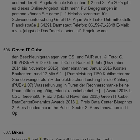
und mit der St. Angela Schule Königstein
1
2 und 3 . Ab 2025 gibt
es dieses Online-Angebot nicht mehr. Für Begegnungen in
persona können Sie gerne [...] Helmholtzzentrum für
Schwerionenforschung GmbH Dr. Arjan Vink Leiter Drittmittelstelle
Planckstraße
1
64291 Darmstadt Telefon: 06159-71-2848 E-Mail:
a.vink(at)gsi.de Das "meet a scientist" Projekt wurde
Green IT Cube
den Beschleunigeranlagen von GSI und FAIR aus. © Foto: G.
Otto/GSI/FAIR Der Green IT Cube. Bauzeit
1
Jahr (Dezember
2014 bis November 2015) Inbetriebnahme: Januar 2016 Kosten
Baukosten: rund 12 Mio € [...] Pumpleistung 1150 Kubikmeter pro
Stunde weniger als 7% der elektrischen Leistung für die Kühlung
(PUE<
1
,07) Wasserkühlung in Türen der Rechnerschränke keine
Raumluftkühlung nötig, erlaubt räumliche dichte [...] Award 2015 L-
CSC: Green500, Platz 3 (Stand November 2015) Green IT Cube:
DataCenterDynamics Awards 2013
1
. Preis Data Center Blueprints
2. Preis Leadership in the Public Sector 2. Preis Innovation in IT
Op
Bikes
between
1
and
1
:30pm. You will have to show the rental