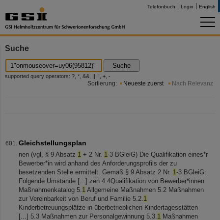
Telefonbuch
Login
English
Suche
Suche
supported query operators: ?, *, &&, ||, !, +, -
Sortierung:
Neueste zuerst
Nach Relevanz
Gleichstellungsplan
nen (vgl, § 9 Absatz
1
+ 2 Nr.
1
-3 BGleiG) Die Qualifikation eines*r
Bewerber*in wird anhand des Anforderungsprofils der zu
besetzenden Stelle ermittelt. Gemäß § 9 Absatz 2 Nr.
1
-3 BGleiG:
Folgende Umstände [...] zen 4.4Qualifikation von Bewerber*innen
Maßnahmenkatalog 5.
1
Allgemeine Maßnahmen 5.2 Maßnahmen
zur Vereinbarkeit von Beruf und Familie 5.2.
1
Kinderbetreuungsplätze in überbetrieblichen Kindertagesstätten
[...] 5.3 Maßnahmen zur Personalgewinnung 5.3.
1
Maßnahmen