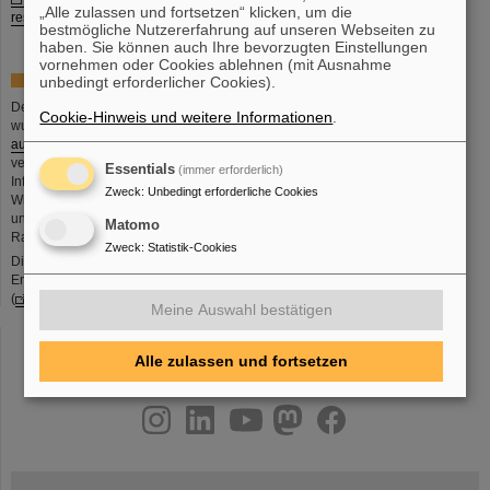
„Alle zulassen und fortsetzen“ klicken, um die
ressourcenschonend" (PDF)
bestmögliche Nutzererfahrung auf unseren Webseiten zu
haben. Sie können auch Ihre bevorzugten Einstellungen
vornehmen oder Cookies ablehnen (mit Ausnahme
EU-Förderung
unbedingt erforderlicher Cookies).
Der Green IT Cube
Cookie-Hinweis und weitere Informationen
.
wurde
weiter
ausgebaut
, um die
verbesserte
Essentials
(immer erforderlich)
Infrastruktur mehr
Zweck
:
Unbedingt erforderliche Cookies
Wissenschaftler*innen
und Industriepartner*innen zur Verfügung zu stellen, unter anderem im
Matomo
Rahmen des
GSI/FAIR Digital Open Lab
.
Zweck
:
Statistik-Cookies
Dieses Projekt wurde aus Mitteln des Europäischen Fonds für regionale
Entwicklung als Teil der Reaktion der Union auf die COVID-19-Pandemie
(
REACT-EU
) finanziert.
Meine Auswahl bestätigen
Alle zulassen und fortsetzen
instagram
linkedin
youtube
helmholtz.social
facebook