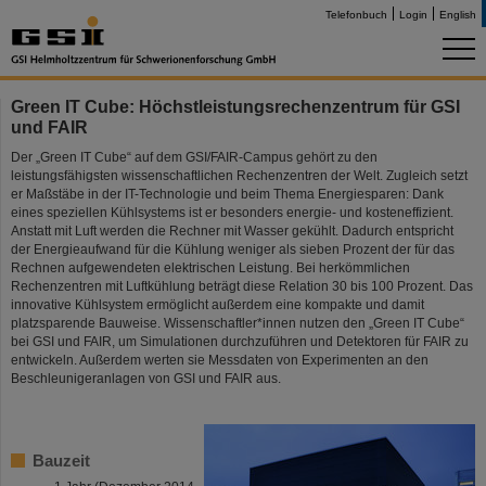
Telefonbuch
Login
English
Green IT Cube: Höchstleistungsrechenzentrum für GSI
und FAIR
Der „Green IT Cube“ auf dem GSI/FAIR-Campus gehört zu den
leistungsfähigsten wissenschaftlichen Rechenzentren der Welt. Zugleich setzt
er Maßstäbe in der IT-Technologie und beim Thema Energiesparen: Dank
eines speziellen Kühlsystems ist er besonders energie- und kosteneffizient.
Anstatt mit Luft werden die Rechner mit Wasser gekühlt. Dadurch entspricht
der Energieaufwand für die Kühlung weniger als sieben Prozent der für das
Rechnen aufgewendeten elektrischen Leistung. Bei herkömmlichen
Rechenzentren mit Luftkühlung beträgt diese Relation 30 bis 100 Prozent. Das
innovative Kühlsystem ermöglicht außerdem eine kompakte und damit
platzsparende Bauweise. Wissenschaftler*innen nutzen den „Green IT Cube“
bei GSI und FAIR, um Simulationen durchzuführen und Detektoren für FAIR zu
entwickeln. Außerdem werten sie Messdaten von Experimenten an den
Beschleunigeranlagen von GSI und FAIR aus.
Bauzeit