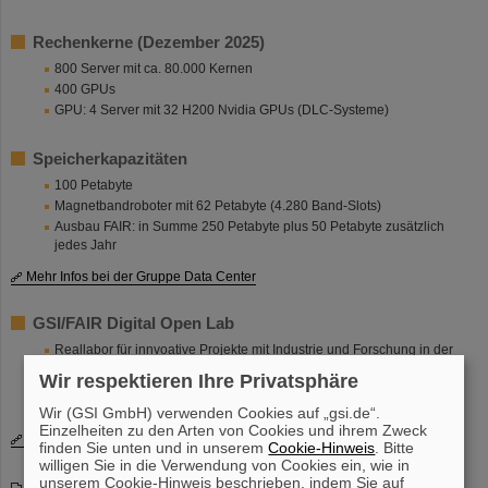
Rechenkerne (Dezember 2025)
800 Server mit ca. 80.000 Kernen
400 GPUs
GPU: 4 Server mit 32 H200 Nvidia GPUs (DLC-Systeme)
Speicherkapazitäten
100 Petabyte
Magnetbandroboter mit 62 Petabyte (4.280 Band-Slots)
Ausbau FAIR: in Summe 250 Petabyte plus 50 Petabyte zusätzlich
jedes Jahr
Mehr Infos bei der Gruppe Data Center
GSI/FAIR Digital Open Lab
Reallabor für innvoative Projekte mit Industrie und Forschung in der
Weiterentwicklung von Rechenzentrumstechnologien und
Wir respektieren Ihre Privatsphäre
Softwareentwicklungen
Standort des hessischen KI-Clusters
hessian.ai
Wir (GSI GmbH) verwenden Cookies auf „gsi.de“.
Einzelheiten zu den Arten von Cookies und ihrem Zweck
Mehr Infos bei Technologietransfer
finden Sie unten und in unserem
Cookie-Hinweis
. Bitte
willigen Sie in die Verwendung von Cookies ein, wie in
unserem Cookie-Hinweis beschrieben, indem Sie auf
Präsentation "GSI/FAIR Green IT Cube – Energieeffizient – nachhaltig –