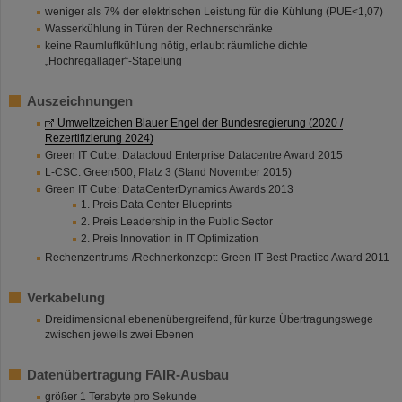
weniger als 7% der elektrischen Leistung für die Kühlung (PUE<1,07)
Wasserkühlung in Türen der Rechnerschränke
keine Raumluftkühlung nötig, erlaubt räumliche dichte
„Hochregallager“-Stapelung
Auszeichnungen
Umweltzeichen Blauer Engel der Bundesregierung (2020 /
Rezertifizierung 2024)
Green IT Cube: Datacloud Enterprise Datacentre Award 2015
L-CSC: Green500, Platz 3 (Stand November 2015)
Green IT Cube: DataCenterDynamics Awards 2013
1. Preis Data Center Blueprints
2. Preis Leadership in the Public Sector
2. Preis Innovation in IT Optimization
Rechenzentrums-/Rechnerkonzept: Green IT Best Practice Award 2011
Verkabelung
Dreidimensional ebenenübergreifend, für kurze Übertragungswege
zwischen jeweils zwei Ebenen
Datenübertragung FAIR-Ausbau
größer 1 Terabyte pro Sekunde