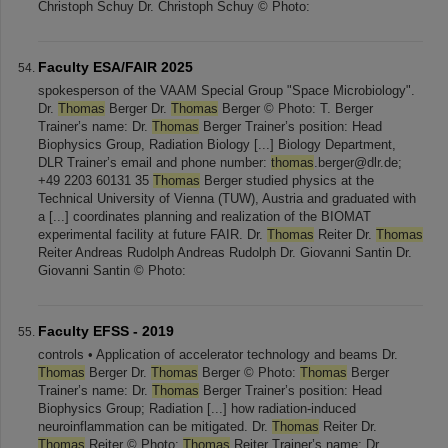
Christoph Schuy Dr. Christoph Schuy © Photo:
Faculty ESA/FAIR 2025
spokesperson of the VAAM Special Group "Space Microbiology".
Dr.
Thomas
Berger Dr.
Thomas
Berger © Photo: T. Berger
Trainer’s name: Dr.
Thomas
Berger Trainer’s position: Head
Biophysics Group, Radiation Biology [...] Biology Department,
DLR Trainer’s email and phone number:
thomas
.berger@dlr.de;
+49 2203 60131 35
Thomas
Berger studied physics at the
Technical University of Vienna (TUW), Austria and graduated with
a [...] coordinates planning and realization of the BIOMAT
experimental facility at future FAIR. Dr.
Thomas
Reiter Dr.
Thomas
Reiter Andreas Rudolph Andreas Rudolph Dr. Giovanni Santin Dr.
Giovanni Santin © Photo:
Faculty EFSS - 2019
controls • Application of accelerator technology and beams Dr.
Thomas
Berger Dr.
Thomas
Berger © Photo:
Thomas
Berger
Trainer’s name: Dr.
Thomas
Berger Trainer’s position: Head
Biophysics Group; Radiation [...] how radiation-induced
neuroinflammation can be mitigated. Dr.
Thomas
Reiter Dr.
Thomas
Reiter © Photo:
Thomas
Reiter Trainer’s name: Dr.