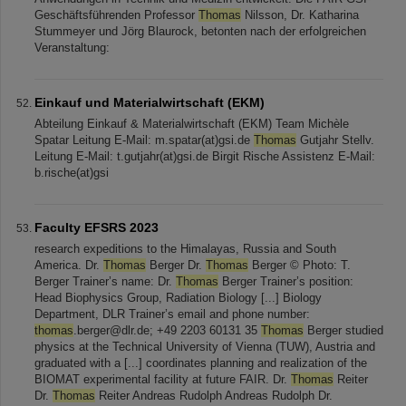
Geschäftsführenden Professor
Thomas
Nilsson, Dr. Katharina
Stummeyer und Jörg Blaurock, betonten nach der erfolgreichen
Veranstaltung:
Einkauf und Materialwirtschaft (EKM)
Abteilung Einkauf & Materialwirtschaft (EKM) Team Michèle
Spatar Leitung E-Mail: m.spatar(at)gsi.de
Thomas
Gutjahr Stellv.
Leitung E-Mail: t.gutjahr(at)gsi.de Birgit Rische Assistenz E-Mail:
b.rische(at)gsi
Faculty EFSRS 2023
research expeditions to the Himalayas, Russia and South
America. Dr.
Thomas
Berger Dr.
Thomas
Berger © Photo: T.
Berger Trainer’s name: Dr.
Thomas
Berger Trainer’s position:
Head Biophysics Group, Radiation Biology [...] Biology
Department, DLR Trainer’s email and phone number:
thomas
.berger@dlr.de; +49 2203 60131 35
Thomas
Berger studied
physics at the Technical University of Vienna (TUW), Austria and
graduated with a [...] coordinates planning and realization of the
BIOMAT experimental facility at future FAIR. Dr.
Thomas
Reiter
Dr.
Thomas
Reiter Andreas Rudolph Andreas Rudolph Dr.