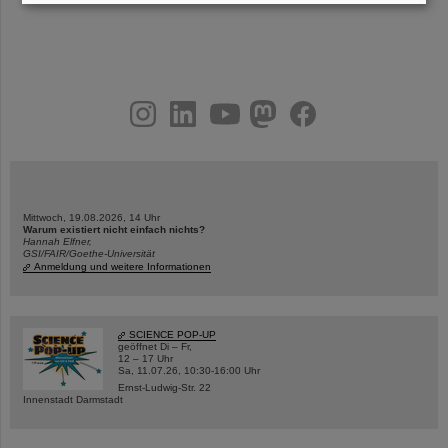
instagram
linkedin
youtube
helmholtz.social
facebook
Mittwoch, 19.08.2026, 14 Uhr
Warum existiert nicht einfach nichts?
Hannah Elfner,
GSI/FAIR/Goethe-Universität
Anmeldung und weitere Informationen
SCIENCE POP-UP
geöffnet Di – Fr,
12 – 17 Uhr
Sa, 11.07.26, 10:30-16:00 Uhr
Ernst-Ludwig-Str. 22
Innenstadt Darmstadt