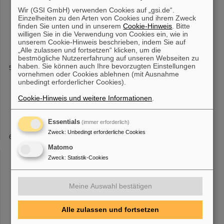
Wir (GSI GmbH) verwenden Cookies auf „gsi.de“.
es Memorandum of Understanding über die Konstruktion (sog. C-
Einzelheiten zu den Arten von Cookies und ihrem Zweck
MoU) wurde vor Kurzem von Professor
Thomas
Nilsson,
finden Sie unten und in unserem
Cookie-Hinweis
. Bitte
Wissenschaftlicher Geschäftsführer von FAIR und GSI, und Jörg
willigen Sie in die Verwendung von Cookies ein, wie in
Blaurock, Technischer Ges
unserem Cookie-Hinweis beschrieben, indem Sie auf
„Alle zulassen und fortsetzen“ klicken, um die
bestmögliche Nutzererfahrung auf unseren Webseiten zu
haben. Sie können auch Ihre bevorzugten Einstellungen
2012
vornehmen oder Cookies ablehnen (mit Ausnahme
Thomas
Stöhlker erhält Gastprofessur der Chinesischen
unbedingt erforderlicher Cookies).
Wissenschaftsakademie Am 5. Oktober wurde dem Leiter der
Atomphysik, Prof.
Thomas
Stöhlker, die Ernennungsurkunde als
Cookie-Hinweis und weitere Informationen
.
Gastprofessor am Institut für
Essentials
(immer erforderlich)
Zweck
:
Unbedingt erforderliche Cookies
Mitarbeiter
Matomo
+49-6159-71-1990 Christoph Wetzel Schichtleiter Christoph
Wetzel +49-6159-71-2342
Thomas
von Schaewen
Zweck
:
Statistik-Cookies
Personensuchanlage
Thomas
von Schaewen +49-6159-71-3136
Jörg Wiessmann Techniker Jörg Wiessmann +49-6159-71-2389
Meine Auswahl bestätigen
Alle zulassen und fortsetzen
«
1
2
3
4
5
6
7
8
9
10
....
»