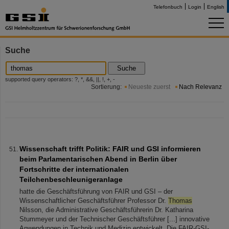
Telefonbuch
Login
English
Suche
Suche
supported query operators: ?, *, &&, ||, !, +, -
Sortierung:
Neueste zuerst
Nach Relevanz
Wissenschaft trifft Politik: FAIR und GSI informieren
beim Parlamentarischen Abend in Berlin über
Fortschritte der internationalen
Teilchenbeschleunigeranlage
hatte die Geschäftsführung von FAIR und GSI – der
Wissenschaftlicher Geschäftsführer Professor Dr.
Thomas
Nilsson, die Administrative Geschäftsführerin Dr. Katharina
Stummeyer und der Technischer Geschäftsführer [...] innovative
Anwendungen in Technik und Medizin entwickelt. Die FAIR-GSI-