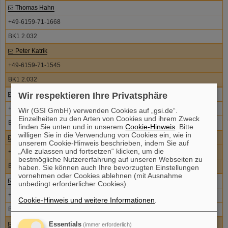
Thomas Hahn
+49-6159-71-1668
BK1 2.032
Peter Katrik
+49-6159-71-1545
BK1 2.032
Boris Batyy
Wir respektieren Ihre Privatsphäre
+49-6159-71-1694
Wir (GSI GmbH) verwenden Cookies auf „gsi.de“.
Einzelheiten zu den Arten von Cookies und ihrem Zweck
BK1 2.032
finden Sie unten und in unserem
Cookie-Hinweis
. Bitte
willigen Sie in die Verwendung von Cookies ein, wie in
Peter Busch
unserem Cookie-Hinweis beschrieben, indem Sie auf
„Alle zulassen und fortsetzen“ klicken, um die
+49-6159-71-1449
bestmögliche Nutzererfahrung auf unseren Webseiten zu
BK1 2.030
haben. Sie können auch Ihre bevorzugten Einstellungen
vornehmen oder Cookies ablehnen (mit Ausnahme
Jürgen Kocks
unbedingt erforderlicher Cookies).
+49-6159-71-3319
Cookie-Hinweis und weitere Informationen
.
BK1 2.029
James Rapheal
Essentials
(immer erforderlich)