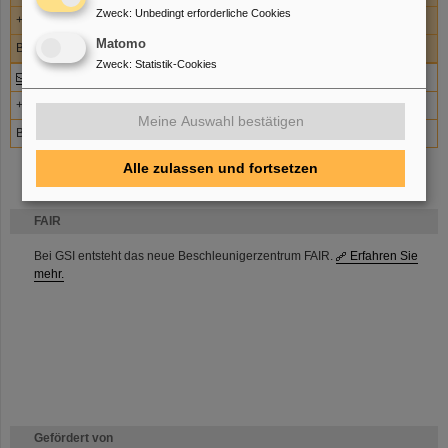
Zweck
:
Unbedingt erforderliche Cookies
+49-6159-71-1957
Matomo
BK1 2.029
Zweck
:
Statistik-Cookies
Ulrich Förster
+49-6159-71-1694
Meine Auswahl bestätigen
BK1 2.032
Alle zulassen und fortsetzen
FAIR
Bei GSI entsteht das neue Beschleunigerzentrum FAIR.
Erfahren Sie
mehr.
Gefördert von