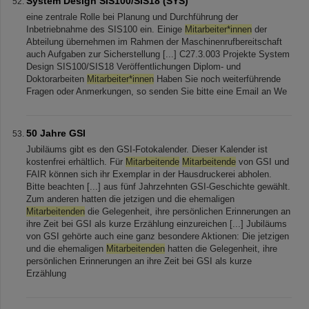
System Design SIS100/SIS18 (SYS)
eine zentrale Rolle bei Planung und Durchführung der
Inbetriebnahme des SIS100 ein. Einige
Mitarbeiter*innen
der
Abteilung übernehmen im Rahmen der Maschinenrufbereitschaft
auch Aufgaben zur Sicherstellung [...] C27.3.003 Projekte System
Design SIS100/SIS18 Veröffentlichungen Diplom- und
Doktorarbeiten
Mitarbeiter*innen
Haben Sie noch weiterführende
Fragen oder Anmerkungen, so senden Sie bitte eine Email an We
50 Jahre GSI
Jubiläums gibt es den GSI-Fotokalender. Dieser Kalender ist
kostenfrei erhältlich. Für
Mitarbeitende
Mitarbeitende
von GSI und
FAIR können sich ihr Exemplar in der Hausdruckerei abholen.
Bitte beachten [...] aus fünf Jahrzehnten GSI-Geschichte gewählt.
Zum anderen hatten die jetzigen und die ehemaligen
Mitarbeitenden
die Gelegenheit, ihre persönlichen Erinnerungen an
ihre Zeit bei GSI als kurze Erzählung einzureichen [...] Jubiläums
von GSI gehörte auch eine ganz besondere Aktionen: Die jetzigen
und die ehemaligen
Mitarbeitenden
hatten die Gelegenheit, ihre
persönlichen Erinnerungen an ihre Zeit bei GSI als kurze
Erzählung