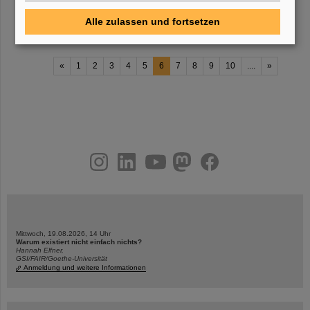
die Vernetzung von Industrieunternehmen mit
Mitarbeitenden
von
FAIR und GSI in
Alle zulassen und fortsetzen
«
1
2
3
4
5
6
7
8
9
10
....
»
instagram
linkedin
youtube
helmholtz.social
facebook
Mittwoch, 19.08.2026, 14 Uhr
Warum existiert nicht einfach nichts?
Hannah Elfner,
GSI/FAIR/Goethe-Universität
Anmeldung und weitere Informationen