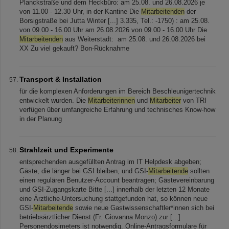
Planckstraße und dem Heckbüro: am 25.08. und 26.08.2026 je
von 11.00 - 12.30 Uhr, in der Kantine Die
Mitarbeitenden
der
Borsigstraße bei Jutta Winter [...] 3.335, Tel.: -1750) : am 25.08.
von 09.00 - 16.00 Uhr am 26.08.2026 von 09.00 - 16.00 Uhr Die
Mitarbeitenden
aus Weiterstadt: ​​​​​​​​​​​​​​ am 25.08. und 26.08.2026 bei
XX Zu viel gekauft? Bon-Rücknahme
Transport & Installation
für die komplexen Anforderungen im Bereich Beschleunigertechnik
entwickelt wurden. Die
Mitarbeiterinnen
und
Mitarbeiter
von TRI
verfügen über umfangreiche Erfahrung und technisches Know-how
in der Planung
Strahlzeit und Experimente
entsprechenden ausgefüllten Antrag im IT Helpdesk abgeben;
Gäste, die länger bei GSI bleiben, und GSI-
Mitarbeitende
sollten
einen regulären Benutzer-Account beantragen; Gästevereinbarung
und GSI-Zugangskarte Bitte [...] innerhalb der letzten 12 Monate
eine Ärztliche-Untersuchung stattgefunden hat, so können neue
GSI-
Mitarbeitende
sowie neue Gastwissenschaftler*innen sich bei
betriebsärztlicher Dienst (Fr. Giovanna Monzo) zur [...]
Personendosimeters ist notwendig. Online-Antragsformulare für