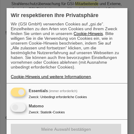
Strahlenschutzüberwachung für GSI-
Mitarbeitende
und Externe,
die in der GSI Tätigkeiten auszuführen haben, sind aud Seite
"Beschleunigerstrah
Wir respektieren Ihre Privatsphäre
Wir (GSI GmbH) verwenden Cookies auf „gsi.de“.
Einzelheiten zu den Arten von Cookies und ihrem Zweck
Helmholtz-Präsident Martin Keller zu Besuch bei GSI
finden Sie unten und in unserem
Cookie-Hinweis
. Bitte
willigen Sie in die Verwendung von Cookies ein, wie in
und FAIR
unserem Cookie-Hinweis beschrieben, indem Sie auf
und Forschungsaktivitäten am Standort intensiv kennenzulernen
„Alle zulassen und fortsetzen“ klicken, um die
und in den direkten Dialog mit
Mitarbeitenden
und jungen
bestmögliche Nutzererfahrung auf unseren Webseiten zu
Forschenden zu treten. Ehrengast der Veranstaltung war der
haben. Sie können auch Ihre bevorzugten Einstellungen
hessische Wissenschaftsminister [...] über den Campus Martin
vornehmen oder Cookies ablehnen (mit Ausnahme
unbedingt erforderlicher Cookies).
Keller die Möglichkeit, GSI und FAIR aus der Nähe
kennenzulernen und mit
Mitarbeitenden
persönlich ins Gespräch
Cookie-Hinweis und weitere Informationen
.
zu kommen. Martin Keller besichtigte unter anderem die
bestehenden G [...] sagte Keller. Den Abschluss auf dem Campus
bildete eine offene Gesprächsrunde mit den GSI/FAIR-
Essentials
(immer erforderlich)
Mitarbeitenden
. In diesem interaktiven Format, das als
Zweck
:
Unbedingt erforderliche Cookies
moderiertes Interview und zugleich als freier Dialog
Matomo
Zweck
:
Statistik-Cookies
Roadshow
e, zu welcher alle
Mitarbeitenden
von FAIR und GSI eingeladen
Meine Auswahl bestätigen
werden. Als Kommunikationsplattform ermöglicht die Roadshow