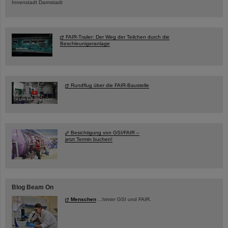
Innenstadt Darmstadt
FAIR-Trailer: Der Weg der Teilchen durch die
Beschleunigeranlage
Rundflug über die FAIR-Baustelle
Besichtigung von GSI/FAIR –
jetzt Termin buchen!
Blog Beam On
Menschen
...hinter GSI und FAIR.