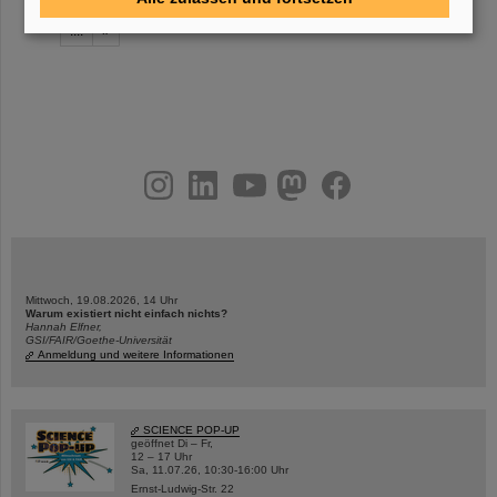
«
....
45
46
47
48
49
50
51
52
53
54
....
»
instagram
linkedin
youtube
helmholtz.social
facebook
Mittwoch, 19.08.2026, 14 Uhr
Warum existiert nicht einfach nichts?
Hannah Elfner,
GSI/FAIR/Goethe-Universität
Anmeldung und weitere Informationen
SCIENCE POP-UP
geöffnet Di – Fr,
12 – 17 Uhr
Sa, 11.07.26, 10:30-16:00 Uhr
Ernst-Ludwig-Str. 22