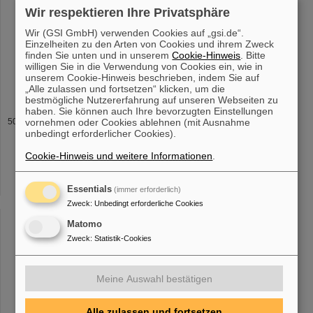
an der Datenverarbeitung nach Art. 6 Abs.
1
lit. f DSGVO. V.
Wir respektieren Ihre Privatsphäre
Verwendung von Cookies
1
. Beschreibung und Umfang der
Datenverarbeitung Unsere Webseiten (webCubes) verwenden [...]
Wir (GSI GmbH) verwenden Cookies auf „gsi.de“.
Verarbeitung gem. Art. 6 Abs.
1
lit. a oder Art. 9 Abs. 2 lit. a
Einzelheiten zu den Arten von Cookies und ihrem Zweck
DSGVO stützte, und es fehlt an einer anderweitigen
finden Sie unten und in unserem
Cookie-Hinweis
. Bitte
willigen Sie in die Verwendung von Cookies ein, wie in
Rechtsgrundlage für die Verarbeitung. Sie legen gem. Art. 21 Abs.
unserem Cookie-Hinweis beschrieben, indem Sie auf
1
DSGVO Widerspruch gegen
„Alle zulassen und fortsetzen“ klicken, um die
bestmögliche Nutzererfahrung auf unseren Webseiten zu
haben. Sie können auch Ihre bevorzugten Einstellungen
DS Committeedocs
vornehmen oder Cookies ablehnen (mit Ausnahme
unbedingt erforderlicher Cookies).
ße
1
64291 Darmstadt Deutschland Telefon: +49-6159-71-0 E-
Mail: info at gsi.de Webseite: www.GSI.de II. Name und Anschrift
Cookie-Hinweis und weitere Informationen
.
der*des Datenschutzbeauftragten Stabsabteilung Datenschutz
Planckstraße
1
64291 [...] liegt auch unser berechtigtes Interesse
an der Datenverarbeitung nach Art. 6 Abs.
1
lit. f DSGVO. V.
Essentials
(immer erforderlich)
Verwendung von Cookies
1
. Beschreibung und Umfang der
Zweck
:
Unbedingt erforderliche Cookies
Datenverarbeitung Unsere Webseiten (webCubes) verwenden [...]
Matomo
Verarbeitung gem. Art. 6 Abs.
1
lit. a oder Art. 9 Abs. 2 lit. a
DSGVO stützte, und es fehlt an einer anderweitigen
Zweck
:
Statistik-Cookies
Rechtsgrundlage für die Verarbeitung. Sie legen gem. Art. 21 Abs.
1
DSGVO Widerspruch gegen
Meine Auswahl bestätigen
Alle zulassen und fortsetzen