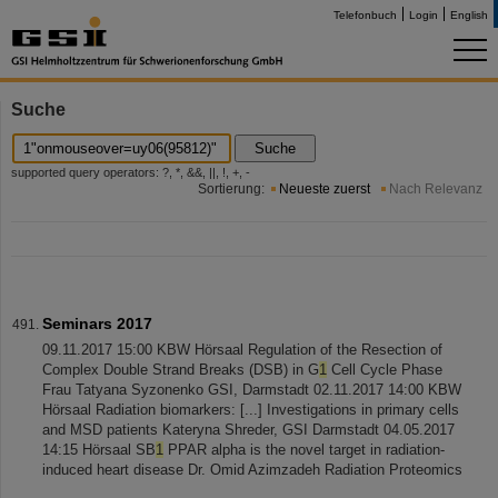
Telefonbuch
Login
English
Suche
Suche
supported query operators: ?, *, &&, ||, !, +, -
Sortierung:
Neueste zuerst
Nach Relevanz
Seminars 2017
09.11.2017 15:00 KBW Hörsaal Regulation of the Resection of
Complex Double Strand Breaks (DSB) in G
1
Cell Cycle Phase
Frau Tatyana Syzonenko GSI, Darmstadt 02.11.2017 14:00 KBW
Hörsaal Radiation biomarkers: [...] Investigations in primary cells
and MSD patients Kateryna Shreder, GSI Darmstadt 04.05.2017
14:15 Hörsaal SB
1
PPAR alpha is the novel target in radiation-
induced heart disease Dr. Omid Azimzadeh Radiation Proteomics