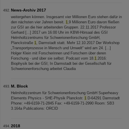
News-Archiv 2017
weitergehen können. Insgesamt vier Millionen Euro stehen dafür in
den nächsten vier Jahren bereit.
1
,9 Millionen Euro davon fließen
zur GSI an die hier arbeitenden Gruppen. 22.11.2017 Professor
Gerhard [...] 2017 um 16:00 Uhr im KBW-Hörsaal des GSI
Helmholtzzentrums für Schwerionenforschung GmbH,
Planckstraße
1
, Darmstadt statt. Mehr 12.10.2017 Der Workshop
„Transportprozesse in Mensch und Umwelt“ wird am 24. [...]
Holger Klein mit Forscherinnen und Forschern über deren
Forschung - und über sie selbst. Podcast vom 18.
1
.2016:
Biophysik bei der GSI; In Darmstadt bei der Gesellschaft für
Schwerionenforschung arbeitet Claudia
M. Block
Helmholtzzentrum für Schwerionenforschung GmbH Superheavy
Elements Physics - SHE-Physik Planckstr.
1
D-64291 Darmstadt
Phone: +49-6159-71-2845 Fax: +49-6159-71-2990 Room: SB3
3.164a Publications: ORCID
2018