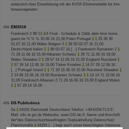
anlässlich ihrer Emeritierung mit der KVSF-Ehrenmedaille für ihre
herausragenden
EM2016
Frankreich 2 88 13
1
/4 Final - Schedule & Odds date time home
guest tie % % % 30.06.16 21,00 Polen Portugal
1
1
25 38 38
01.07.16 21,00 Wales Belgien 3
1
38 50 02.07.16 21,00
Deutschland Italien
1
1
88 03.07.16 [...] Frankreich Rumänien 2
1
71 29 11.06.16 15,00 Albanien Schweiz
1
29 71 11.06.16 18,00
Wales Slowakei 2
1
29 57 14 11.06.16 21,00 England Russland
1
1
57 29 14 12.06.16 15,00 Türkei Kroatien
1
14 57 29 12.06.16
[...] Portugal Island
1
1
71 29 15.06.16 15,00 Russland Slowakei
1
2 14 86 15.06.16 18,00 Rumänien Schweiz
1
1
14 14 71 15.06.16
21,00 Frankreich Albanien 2 71 29 16.06.16 15,00 England Wales
2
1
57 29 14 16.06
DS Publicdocs
ße
1
64291 Darmstadt Deutschland Telefon: +49-6159-71-0 E-
Mail: info at gsi.de Webseite: www.GSI.de II. Name und Anschrift
der*des Datenschutzbeauftragten Stabsabteilung Datenschutz
Planckstraße
1
64291 [...] liegt auch unser berechtigtes Interesse