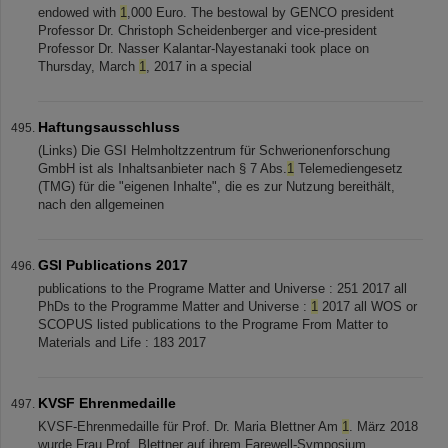
endowed with
1
,000 Euro. The bestowal by GENCO president
Professor Dr. Christoph Scheidenberger and vice-president
Professor Dr. Nasser Kalantar-Nayestanaki took place on
Thursday, March
1
, 2017 in a special
Haftungsausschluss
(Links) Die GSI Helmholtzzentrum für Schwerionenforschung
GmbH ist als Inhaltsanbieter nach § 7 Abs.
1
Telemediengesetz
(TMG) für die "eigenen Inhalte", die es zur Nutzung bereithält,
nach den allgemeinen
GSI Publications 2017
publications to the Programe Matter and Universe : 251 2017 all
PhDs to the Programme Matter and Universe :
1
2017 all WOS or
SCOPUS listed publications to the Programe From Matter to
Materials and Life : 183 2017
KVSF Ehrenmedaille
KVSF-Ehrenmedaille für Prof. Dr. Maria Blettner Am
1
. März 2018
wurde Frau Prof. Blettner auf ihrem Farewell-Symposium