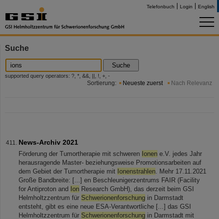
Telefonbuch
Login
English
Suche
Suche
supported query operators: ?, *, &&, ||, !, +, -
Sortierung:
Neueste zuerst
Nach Relevanz
News-Archiv 2021
Förderung der Tumortherapie mit schweren
Ionen
e.V. jedes Jahr
herausragende Master- beziehungsweise Promotionsarbeiten auf
dem Gebiet der Tumortherapie mit
Ionenstrahlen
. Mehr 17.11.2021
Große Bandbreite: [...] en Beschleunigerzentrums FAIR (Facility
for Antiproton and
Ion
Research GmbH), das derzeit beim GSI
Helmholtzzentrum für
Schwerionenforschung
in Darmstadt
entsteht, gibt es eine neue ESA-Verantwortliche [...] das GSI
Helmholtzzentrum für
Schwerionenforschung
in Darmstadt mit