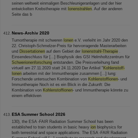
seinen weltweit einmaligen Beschleunigeranlagen und der hier
entwickelten Krebstherapie mit
Ionenstrahlen
. Auf der anderen
Seite das b
News-Archiv 2020
Tumortherapie mit schweren
Ionen
e.V. verleiht im Jahr 2020 den
22. Christoph-Schmelzer-Preis für hervorragende Masterarbeiten
und
Dissertationen
auf dem Gebiet der
Ionenstrahl-Therapie
.
Einsendeschluss für [...] Biophysik des GSI Helmholtzzentrum für
Schwerionenforschung
entstanden. Die Preisverleihung fand
virtuell am 27.11.2020 statt 24.11.2020 Der Artikel "
Kohlenstoff-
Ionen
arbeiten mit der Immuntherapie zusammen [...] lung:
Forschende untersuchen Kombination von
Kohlenstoffionen
- und
Immuntherapie Noch ist es ein Blick in die Zukunft: Die
Kombination von
Kohlenstoffionen
- und Immuntherapie könnte zu
einem effektiven
ESA Summer School 2026
130), the ESA -FAIR Radiation Summer School has been
established to train students in basic heavy
ion
biophysics for
both terrestrial and space applications. The ESA -FAIR Radiation