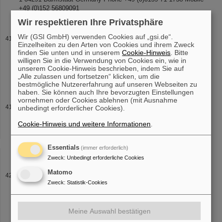
+49 (0)152 56809091
Wir respektieren Ihre Privatsphäre
Wir (GSI GmbH) verwenden Cookies auf „gsi.de“.
Weitere interessante Dokumente
Einzelheiten zu den Arten von Cookies und ihrem Zweck
Weitere Dokumente zur Vorlesung Skript zum Kurs an
finden Sie unten und in unserem
Cookie-Hinweis
. Bitte
Beschleuniger Schule JUAS: Beam Instrumentation and
willigen Sie in die Verwendung von Cookies ein, wie in
Diagnostics, JUAS 2022 [pdf] Broschüre zu Beschleunigern:
unserem Cookie-Hinweis beschrieben, indem Sie auf
„Alle zulassen und fortsetzen“ klicken, um die
Beschleuniger für Teilchen, Wissen und
bestmögliche Nutzererfahrung auf unseren Webseiten zu
haben. Sie können auch Ihre bevorzugten Einstellungen
vornehmen oder Cookies ablehnen (mit Ausnahme
Vorlesung Universität Frankfurt WS 2022-23
unbedingt erforderlicher Cookies).
von Messaufgaben mit praxis-relevanten Methoden als Teil der
Cookie-Hinweis und weitere Informationen
.
Übungen, d.h. messtechnischer
Demonstrationen
der Instrumente
mit Oszilloskop, Spektrum- und Netzwerkanaysatoren sowie
Lasern. Weitere interessante
Essentials
(immer erforderlich)
Zweck
:
Unbedingt erforderliche Cookies
Matomo
2022
Zweck
:
Statistik-Cookies
Canadian accelerator center TRIUMF. Karthein received the award
for applying the superior phase-imaging
ion
cyclotron resonance
technique to short-lived nuclides, reaching relative uncertainties of
Meine Auswahl bestätigen
10-9, its