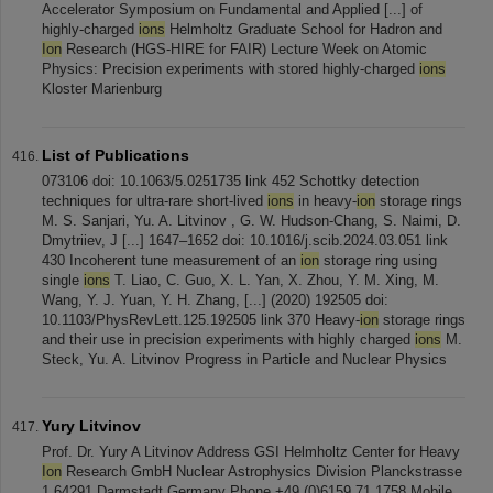
Accelerator Symposium on Fundamental and Applied [...] of
highly-charged
ions
Helmholtz Graduate School for Hadron and
Ion
Research (HGS-HIRE for FAIR) Lecture Week on Atomic
Physics: Precision experiments with stored highly-charged
ions
Kloster Marienburg
List of Publications
073106 doi: 10.1063/5.0251735 link 452 Schottky detection
techniques for ultra-rare short-lived
ions
in heavy-
ion
storage rings
M. S. Sanjari, Yu. A. Litvinov , G. W. Hudson-Chang, S. Naimi, D.
Dmytriiev, J [...] 1647–1652 doi: 10.1016/j.scib.2024.03.051 link
430 Incoherent tune measurement of an
ion
storage ring using
single
ions
T. Liao, C. Guo, X. L. Yan, X. Zhou, Y. M. Xing, M.
Wang, Y. J. Yuan, Y. H. Zhang, [...] (2020) 192505 doi:
10.1103/PhysRevLett.125.192505 link 370 Heavy-
ion
storage rings
and their use in precision experiments with highly charged
ions
M.
Steck, Yu. A. Litvinov Progress in Particle and Nuclear Physics
Yury Litvinov
Prof. Dr. Yury A Litvinov Address GSI Helmholtz Center for Heavy
Ion
Research GmbH Nuclear Astrophysics Division Planckstrasse
1 64291 Darmstadt Germany Phone +49 (0)6159 71 1758 Mobile