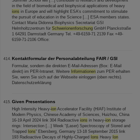
Summer School will [...] contribute to research and development
in the field of biomedical and biophysical applications of heavy
ions
in Europe and will highlight ESA’s commitment to stimulate
the pursuit of education in the Science [...] ESA members states.
Contact Maria Didonna Biophysics Secretariat GSI
Helmholtzzentrum für
Schwerionenforschung
GmbH Planckstraße
1 64291 Darmstadt Germany Tel. +49-6159-71 2139 Fax +49-
6159-71-2106 Office:
Kontaktformular der Personalabteilung FAIR / GSI
Formular, sondern die direkten E-Mail-Adressen (Box: E-Mail
direkt) im PER-Intranet. Weitere
Informationen
zum PER erhalten
Sie, wenn Sie sich auf der Webseite einloggen (oben rechts).
Datenschutzerklärung
Given Presentations
High Intensity Heavy-
ion
Accelerator Facility (HIAF) Institute of
Modern Physics, Chinese Academy of Sciences, Huizhou, China
16-19 April 2024 link 304 Radioactive
ions
in heavy-
ion
storage
rings: Intersection [...] Week “(Laser) Spectroscopy of Stored and
Trapped
Ions
” Ebersberg, Germany 13-18 September 2015 link
193 Radioactive Decays of Highly-Charged
Ions
Heavy
Ion