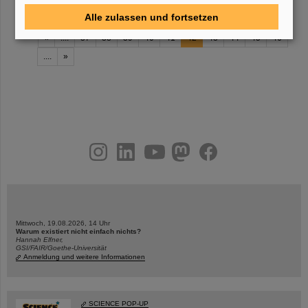
Alle zulassen und fortsetzen
«
....
37
38
39
40
41
42
43
44
45
46
....
»
instagram
linkedin
youtube
helmholtz.social
facebook
Mittwoch, 19.08.2026, 14 Uhr
Warum existiert nicht einfach nichts?
Hannah Elfner,
GSI/FAIR/Goethe-Universität
Anmeldung und weitere Informationen
SCIENCE POP-UP