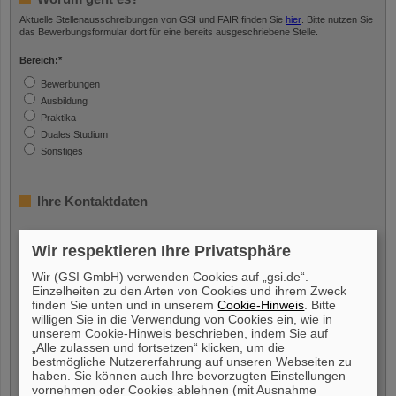
Aktuelle Stellenausschreibungen von GSI und FAIR finden Sie
hier
. Bitte nutzen Sie
das Bewerbungsformular dort für eine bereits ausgeschriebene Stelle.
Bereich:
*
Bewerbungen
Ausbildung
Praktika
Duales Studium
Sonstiges
Ihre Kontaktdaten
Vorname:
*
Wir respektieren Ihre Privatsphäre
Wir (GSI GmbH) verwenden Cookies auf „gsi.de“.
Einzelheiten zu den Arten von Cookies und ihrem Zweck
finden Sie unten und in unserem
Cookie-Hinweis
. Bitte
Nachname:
*
willigen Sie in die Verwendung von Cookies ein, wie in
unserem Cookie-Hinweis beschrieben, indem Sie auf
„Alle zulassen und fortsetzen“ klicken, um die
bestmögliche Nutzererfahrung auf unseren Webseiten zu
haben. Sie können auch Ihre bevorzugten Einstellungen
E-Mail:
*
vornehmen oder Cookies ablehnen (mit Ausnahme