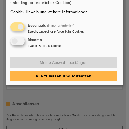
unbedingt erforderlicher Cookies).
Cookie-Hinweis und weitere Informationen
.
Telefon:
*
Essentials
(immer erforderlich)
Zweck
:
Unbedingt erforderliche Cookies
Matomo
Details zu Ihrem Anliegen
Zweck
:
Statistik-Cookies
Ihre Nachricht:
*
Meine Auswahl bestätigen
Alle zulassen und fortsetzen
Abschliessen
Zur Kontrolle werden Ihnen nach dem Klick auf
Weiter
nochmals die gemachten
Angaben zusammengefasst angezeigt.