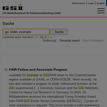
Telefonbuch
Login
English
Suche
Suche
supported query operators: ?, *, &&, ||, !, +, -
Sortierung:
Neueste zuerst
Nach Relevanz
FAIR Fellow and Associate Program
available for
example
at
GSI
/FAIR down to the Coulomb barrier
regime available at GANIL or CERN-ISOLDE. More recently, he
has also initiated a program to study millisecond isomers at the
GSI
experimental [...] University Giessen and the
GSI
Helmholtz
Centre for Heavy Ion Research in Germany. In 2024, Dr.
Mollaebrahimi received the international Young Scientist Award
from FAIR-
GSI
Exotic Nuclei Community (GENCO) [...] years of
work experience is required. This must include a solid experience