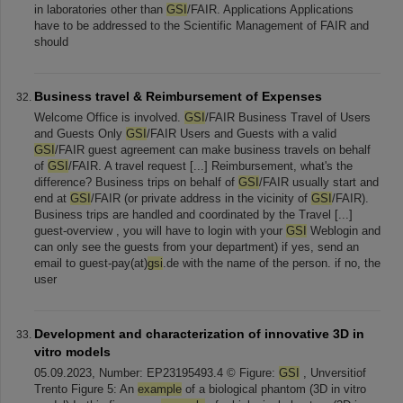
in laboratories other than
GSI
/FAIR. Applications Applications
have to be addressed to the Scientific Management of FAIR and
should
Business travel & Reimbursement of Expenses
Welcome Office is involved.
GSI
/FAIR Business Travel of Users
and Guests Only
GSI
/FAIR Users and Guests with a valid
GSI
/FAIR guest agreement can make business travels on behalf
of
GSI
/FAIR. A travel request [...] Reimbursement, what's the
difference? Business trips on behalf of
GSI
/FAIR usually start and
end at
GSI
/FAIR (or private address in the vicinity of
GSI
/FAIR).
Business trips are handled and coordinated by the Travel [...]
guest-overview , you will have to login with your
GSI
Weblogin and
can only see the guests from your department) if yes, send an
email to guest-pay(at)
gsi
.de with the name of the person. if no, the
user
Development and characterization of innovative 3D in
vitro models
05.09.2023, Number: EP23195493.4 © Figure:
GSI
, Unversitiof
Trento Figure 5: An
example
of a biological phantom (3D in vitro