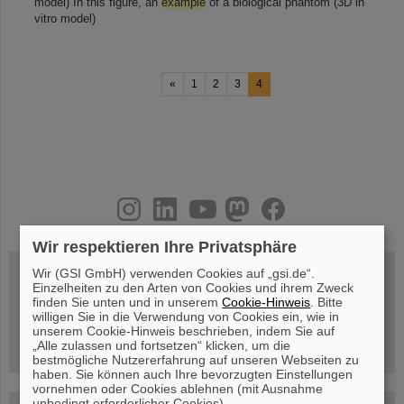
model) In this figure, an
example
of a biological phantom (3D in
vitro model)
«
1
2
3
4
instagram
linkedin
youtube
helmholtz.social
facebook
Wir respektieren Ihre Privatsphäre
Wir (GSI GmbH) verwenden Cookies auf „gsi.de“.
Einzelheiten zu den Arten von Cookies und ihrem Zweck
finden Sie unten und in unserem
Cookie-Hinweis
. Bitte
Mittwoch, 19.08.2026, 14 Uhr
Warum existiert nicht einfach nichts?
willigen Sie in die Verwendung von Cookies ein, wie in
Hannah Elfner,
unserem Cookie-Hinweis beschrieben, indem Sie auf
GSI/FAIR/Goethe-Universität
„Alle zulassen und fortsetzen“ klicken, um die
Anmeldung und weitere Informationen
bestmögliche Nutzererfahrung auf unseren Webseiten zu
haben. Sie können auch Ihre bevorzugten Einstellungen
vornehmen oder Cookies ablehnen (mit Ausnahme
unbedingt erforderlicher Cookies).