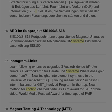
Strahlenforschung aus verschiedenen [...] ausgeweitet werden,
mit Beiträgen aus Luftfahrt, Raumfahrt und Verkehr (DLR) und
Information (FZJ)
.
Ziel ist es, die Verbindungen zwischen den
verschiedenen Forschungsbereichen zu stärken und die unt
ARD im Subprojekt SIS100/SIS18
SIS100/SIS18 Fortgeschrittene supraleitende Magnete Ultimative
Schwerionen-Intensitäten MA geladene Rf-
Systeme
Pilotanlage
Laserkühlung SIS100
Instagram-Links
beam following extensive upgrades 3 Auszubildende (d/m/w)
zum/zur Elektroniker*in für Geräte und
Systeme
Where does gold
come from? — New insights into element synthesis in the
universe Wissenschaft für [...] young researchers: Successful
interim balance for GET_Involved Program In the trap: New
method for
cooling
charged particles Film award for FAIR drone
video: World Media Festival Award for time-lapse of FAIR
Magnet Testing & Technology (MTT)