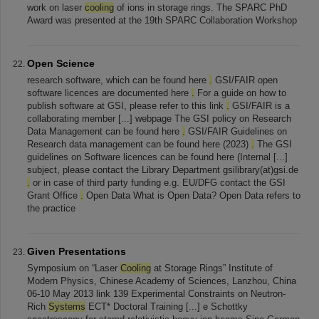
work on laser
cooling
of ions in storage rings. The SPARC PhD
Award was presented at the 19th SPARC Collaboration Workshop
Open Science
research software, which can be found here
.
GSI/FAIR open
software licences are documented here
.
For a guide on how to
publish software at GSI, please refer to this link
.
GSI/FAIR is a
collaborating member [...] webpage The GSI policy on Research
Data Management can be found here
.
GSI/FAIR Guidelines on
Research data management can be found here (2023)
.
The GSI
guidelines on Software licences can be found here (Internal [...]
subject, please contact the Library Department gsilibrary(at)gsi.de
.
or in case of third party funding e.g. EU/DFG contact the GSI
Grant Office
.
Open Data What is Open Data? Open Data refers to
the practice
Given Presentations
Symposium on “Laser
Cooling
at Storage Rings” Institute of
Modern Physics, Chinese Academy of Sciences, Lanzhou, China
06-10 May 2013 link 139 Experimental Constraints on Neutron-
Rich
Systems
ECT* Doctoral Training [...] e Schottky