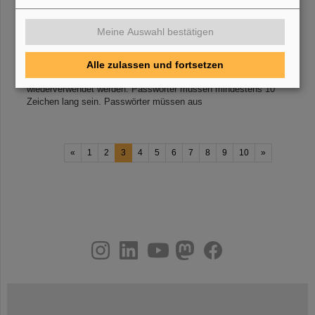
Stärke des verwendeten Passworts abhängig. Die hier
aufgeführten Regeln sind [...] beachten. Informationen zum
Ändern oder Zurücksetzen von Passworten finden Sie auf dieser
Meine Auswahl bestätigen
Webseite
.
Allgemeine Passwort-Regeln für Benutzerkonten
Folgende Regeln gelten für die zentralen Benutzerkonten [...]
verwendete Passwörter dürfen nicht wiederverwendet werden.
Alle zulassen und fortsetzen
Passwörter dürfen nicht in verschiedenen IT-
Systemen
wiederverwendet werden. Passwörter müssen mindestens 10
Zeichen lang sein. Passwörter müssen aus
«
1
2
3
4
5
6
7
8
9
10
»
instagram
linkedin
youtube
helmholtz.social
facebook