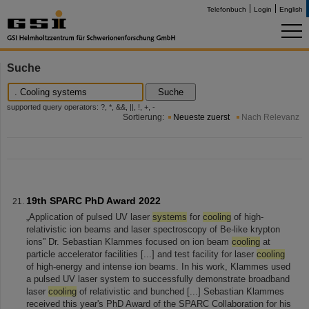
Telefonbuch
Login
English
Suche
Suche
supported query operators: ?, *, &&, ||, !, +, -
Sortierung:
Neueste zuerst
Nach Relevanz
19th SPARC PhD Award 2022
„Application of pulsed UV laser
systems
for
cooling
of high-
relativistic ion beams and laser spectroscopy of Be-like krypton
ions” Dr. Sebastian Klammes focused on ion beam
cooling
at
particle accelerator facilities [...] and test facility for laser
cooling
of high-energy and intense ion beams. In his work, Klammes used
a pulsed UV laser system to successfully demonstrate broadband
laser
cooling
of relativistic and bunched [...] Sebastian Klammes
received this year's PhD Award of the SPARC Collaboration for his