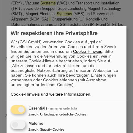
(CRY) , Vacuum
Systems
(VAC) und Transport und Installation
(TRI) , sowie den Gruppen Superconducting Magnet Technology
(SMT) , Magnet Electrical
Systems
(MES) und Survey and
Alignment (NCM_SA)
.
Gruppenleitung [...] Kontroll- und
Datenaufnahmesysteme an GSI-Testständen (PTF und STF), bis
hin zur Entwicklung von Mess-
Systemen
für hochpräzise
Wir respektieren Ihre Privatsphäre
Magnetfeldmessungen und geometrische Messungen an
Kryomagnetischen Modulen für das
Wir (GSI GmbH) verwenden Cookies auf „gsi.de“.
Einzelheiten zu den Arten von Cookies und ihrem Zweck
finden Sie unten und in unserem
Cookie-Hinweis
. Bitte
willigen Sie in die Verwendung von Cookies ein, wie in
Magnet Electrical Systems (MES)
unserem Cookie-Hinweis beschrieben, indem Sie auf
„Alle zulassen und fortsetzen“ klicken, um die
besteht hier eine enge Zusammenarbeit mit den Abteilungen
bestmögliche Nutzererfahrung auf unseren Webseiten zu
Electrical Power
Systems
(EPS) und Accelerator Control
Systems
haben. Sie können auch Ihre bevorzugten Einstellungen
(ACO)
.
Darüber hinaus bringt die Gruppe MES ihre Erfahrung bei
vornehmen oder Cookies ablehnen (mit Ausnahme
den Vorbereitungen [...] Gruppe Magnet Electrical
Systems
(MES)
unbedingt erforderlicher Cookies).
Die Gruppe "Magnet Electrical
Systems
(MES)“ innerhalb der
Abteilung SCM (Superconducting Magnets & Testing) ist
Cookie-Hinweis und weitere Informationen
.
zuständig für die Prüfung und Sicherstellung der
Essentials
(immer erforderlich)
Zweck
:
Unbedingt erforderliche Cookies
Passwort Regeln
zur Authentisierung gebraucht, so ist die Sicherheit der Zugangs-
Matomo
und Zugriffsrechteverwaltung des
Systems
entscheidend von der
Zweck
:
Statistik-Cookies