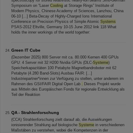
spectroscopy for stored relativistic heavy-ion beams Sino-German
Symposium on “Laser
Cooling
at Storage Rings” Institute of
Modern Physics, Chinese Academy of Sciences, Lanzhou, China
06-10 [...] Beta-Decay of Highly-Charged Ions International
Conference on Precision Physics of Simple Atomic
Systems
PSAS-2012 Eltville, Germany 10-15 June 2012 link 118 What
holds the inner workings of the world together:
Green IT Cube
(Dezember 2025) 800 Server mit ca. 80.000 Kernen 400 GPUs
GPU: 4 Server mit 32 H200 Nvidia GPUs (DLC-
Systeme
)
Speicherkapazitäten 100 Petabyte Magnetbandroboter mit 62
Petabyte (4.280 Band-Slots) Ausbau FAIR: [...]
Industriepartner*innen zur Verfügung zu stellen, unter anderem im
Rahmen des GSI/FAIR Digital Open Lab
.
Dieses Projekt wurde
aus Mitteln des Europäischen Fonds für regionale Entwicklung als
Teil der Reaktion
QA - Strahlenforschung
(CCA) Strahlenforschung zielt darauf ab, die Auswirkungen
ionisierender Strahlung auf biologische
Systeme
in verschiedenen
Maßstäben zu verstehen, wobei die Kompetenzen in der