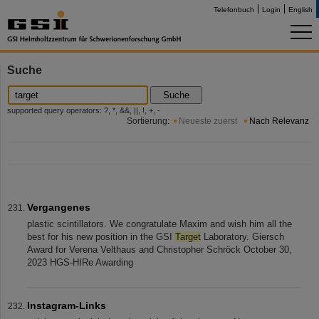
Telefonbuch
Login
English
Suche
Suche
supported query operators: ?, *, &&, ||, !, +, -
Sortierung:
Neueste zuerst
Nach Relevanz
Vergangenes
plastic scintillators. We congratulate Maxim and wish him all the
best for his new position in the GSI
Target
Laboratory. Giersch
Award for Verena Velthaus and Christopher Schröck October 30,
2023 HGS-HIRe Awarding
Instagram-Links