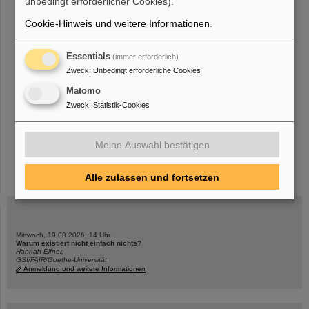
unbedingt erforderlicher Cookies).
Cookie-Hinweis und weitere Informationen
.
«
....
19
20
21
22
23
24
25
26
27
28
Essentials
(immer erforderlich)
....
»
Zweck
:
Unbedingt erforderliche Cookies
Matomo
Zweck
:
Statistik-Cookies
Meine Auswahl bestätigen
instagram
linkedin
youtube
helmholtz.social
facebook
Alle zulassen und fortsetzen
Mittwoch, 19.08.2026, 14 Uhr
Warum existiert nicht einfach nichts?
Hannah Elfner,
GSI/FAIR/Goethe-Universität
Anmeldung und weitere Informationen