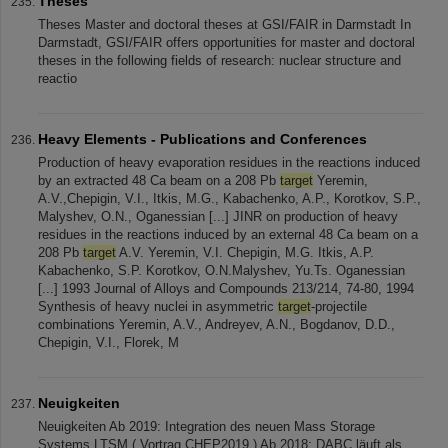
Theses
Theses Master and doctoral theses at GSI/FAIR in Darmstadt In
Darmstadt, GSI/FAIR offers opportunities for master and doctoral
theses in the following fields of research: nuclear structure and
reactio
Heavy Elements - Publications and Conferences
Production of heavy evaporation residues in the reactions induced
by an extracted 48 Ca beam on a 208 Pb
target
Yeremin,
A.V.,Chepigin, V.I., Itkis, M.G., Kabachenko, A.P., Korotkov, S.P.,
Malyshev, O.N., Oganessian [...] JINR on production of heavy
residues in the reactions induced by an external 48 Ca beam on a
208 Pb
target
A.V. Yeremin, V.I. Chepigin, M.G. Itkis, A.P.
Kabachenko, S.P. Korotkov, O.N.Malyshev, Yu.Ts. Oganessian
[...] 1993 Journal of Alloys and Compounds 213/214, 74-80, 1994
Synthesis of heavy nuclei in asymmetric
target
-projectile
combinations Yeremin, A.V., Andreyev, A.N., Bogdanov, D.D.,
Chepigin, V.I., Florek, M
Neuigkeiten
Neuigkeiten Ab 2019: Integration des neuen Mass Storage
Systems LTSM ( Vortrag CHEP2019 ) Ab 2018: DABC läuft als