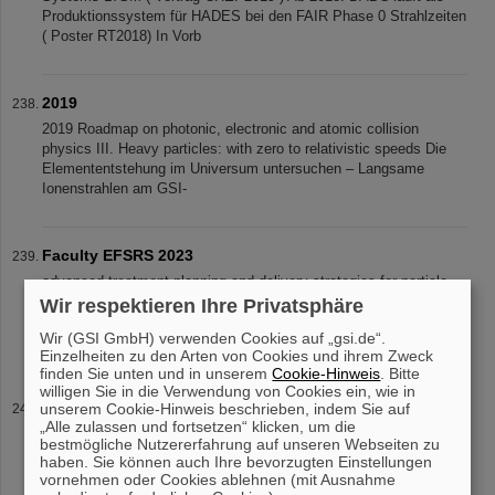
Produktionssystem für HADES bei den FAIR Phase 0 Strahlzeiten
( Poster RT2018) In Vorb
2019
2019 Roadmap on photonic, electronic and atomic collision
physics III. Heavy particles: with zero to relativistic speeds Die
Elemententstehung im Universum untersuchen – Langsame
Ionenstrahlen am GSI-
Faculty EFSRS 2023
advanced treatment planning and delivery strategies for particle
therapy, in particular for moving
targets
. Dr Graeff devised 4D-
Wir respektieren Ihre Privatsphäre
optimization strategies for conformal motion mitigation, which his
Wir (GSI GmbH) verwenden Cookies auf „gsi.de“.
group i
Einzelheiten zu den Arten von Cookies und ihrem Zweck
finden Sie unten und in unserem
Cookie-Hinweis
. Bitte
willigen Sie in die Verwendung von Cookies ein, wie in
Faculty ESA/FAIR 2025
unserem Cookie-Hinweis beschrieben, indem Sie auf
„Alle zulassen und fortsetzen“ klicken, um die
advanced treatment planning and delivery strategies for particle
bestmögliche Nutzererfahrung auf unseren Webseiten zu
therapy, in particular for moving
targets
. Dr Graeff devised 4D-
haben. Sie können auch Ihre bevorzugten Einstellungen
optimization strategies for conformal motion mitigation, which his
vornehmen oder Cookies ablehnen (mit Ausnahme
group i