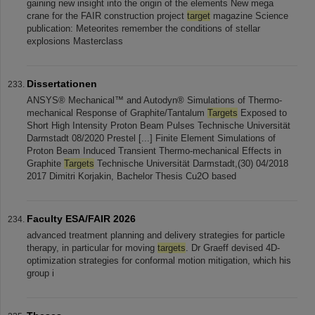
gaining new insight into the origin of the elements New mega
crane for the FAIR construction project
target
magazine Science
publication: Meteorites remember the conditions of stellar
explosions Masterclass
Dissertationen
ANSYS® Mechanical™ and Autodyn® Simulations of Thermo-
mechanical Response of Graphite/Tantalum
Targets
Exposed to
Short High Intensity Proton Beam Pulses Technische Universität
Darmstadt 08/2020 Prestel [...] Finite Element Simulations of
Proton Beam Induced Transient Thermo-mechanical Effects in
Graphite
Targets
Technische Universität Darmstadt,(30) 04/2018
2017 Dimitri Korjakin, Bachelor Thesis Cu2O based
Faculty ESA/FAIR 2026
advanced treatment planning and delivery strategies for particle
therapy, in particular for moving
targets
. Dr Graeff devised 4D-
optimization strategies for conformal motion mitigation, which his
group i