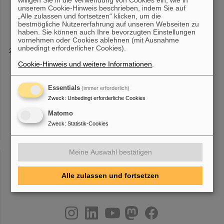
willigen Sie in die Verwendung von Cookies ein, wie in
29 - 30,
2021
, Aachen, Germany DPG March 15 -19,
2021
, 0nline
unserem Cookie-Hinweis beschrieben, indem Sie auf
GUM Online Workshops
2021
- Registration Form March 15 -
„Alle zulassen und fortsetzen“ klicken, um die
25,
2021
, Online 43rd
bestmögliche Nutzererfahrung auf unseren Webseiten zu
haben. Sie können auch Ihre bevorzugten Einstellungen
vornehmen oder Cookies ablehnen (mit Ausnahme
unbedingt erforderlicher Cookies).
Presentations
PTCOG Boscolo 2022 (Poster) YIWS Kostyleva 2022 RRS Annual
Cookie-Hinweis und weitere Informationen
.
Meeting
2021
super-FRS meeting September
2021
FAIR JSC 03-
November-
2021
PTCOG
2021
Essentials
(immer erforderlich)
NuSTAR_meeting_16_September_2020.pdf Biophysics
Colleaboration [...] Meeting 21-May-2019.pdf MEDICIS-Promed
Zweck
:
Unbedingt erforderliche Cookies
01-May-2019.pdf FRS Meeting
2021
Matomo
Zweck
:
Statistik-Cookies
«
1
2
3
4
5
6
7
8
9
10
....
»
Meine Auswahl bestätigen
Alle zulassen und fortsetzen
instagram
linkedin
youtube
helmholtz.social
facebook