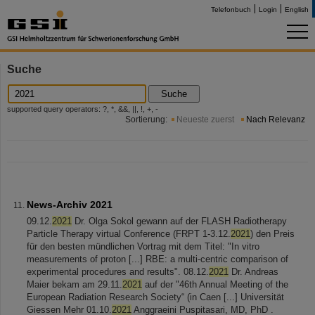
Telefonbuch
Login
English
Suche
Suche
supported query operators: ?, *, &&, ||, !, +, -
Sortierung:
Neueste zuerst
Nach Relevanz
News-Archiv 2021
09.12.
2021
Dr. Olga Sokol gewann auf der FLASH Radiotherapy
Particle Therapy virtual Conference (FRPT 1-3.12.
2021
) den Preis
für den besten mündlichen Vortrag mit dem Titel: "In vitro
measurements of proton [...] RBE: a multi-centric comparison of
experimental procedures and results". 08.12.
2021
Dr. Andreas
Maier bekam am 29.11.
2021
auf der "46th Annual Meeting of the
European Radiation Research Society“ (in Caen [...] Universität
Giessen Mehr 01.10.
2021
Anggraeini Puspitasari, MD, PhD .