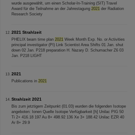
wurde ausgewählt, um einen Scholar-In-Training (SIT) Travel
Award für die Teilnahme an der Jahrestagung
2021
der Radiation
Research Society
2021 Strahlzeit
PHELIX beam time plan
2021
Week Month Exp. No. or Activities
principal investigator (PI) Link Scientist Area Shifts 01 Jan. shut
down 02 Jan. P218 preparation H. Nazary D. Schumacher Z6 03
Jan. P218 LIGHT
2021
Publications in
2021
Strahlzeit 2021
Bis zum jetztigem Zeitpunkt (01.03) wurden die folgenden Isotope
angeboten: Ionen Quelle Isotope Verfügbarkeit [h] Unilac PIG 50
Ti 2+ 416.18 197 Au 8+ 498.92 136 Xe 3+ 188.42 Unilac EZR 40
Ar 8+ 29.9