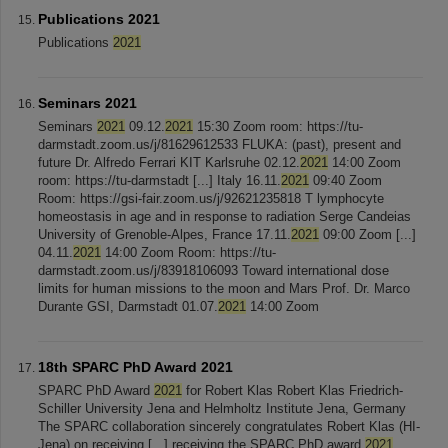
Publications 2021
Publications
2021
Seminars 2021
Seminars
2021
09.12.
2021
15:30 Zoom room: https://tu-
darmstadt.zoom.us/j/81629612533 FLUKA: (past), present and
future Dr. Alfredo Ferrari KIT Karlsruhe 02.12.
2021
14:00 Zoom
room: https://tu-darmstadt [...] Italy 16.11.
2021
09:40 Zoom
Room: https://gsi-fair.zoom.us/j/92621235818 T lymphocyte
homeostasis in age and in response to radiation Serge Candeias
University of Grenoble-Alpes, France 17.11.
2021
09:00 Zoom [...]
04.11.
2021
14:00 Zoom Room: https://tu-
darmstadt.zoom.us/j/83918106093 Toward international dose
limits for human missions to the moon and Mars Prof. Dr. Marco
Durante GSI, Darmstadt 01.07.
2021
14:00 Zoom
18th SPARC PhD Award 2021
SPARC PhD Award
2021
for Robert Klas Robert Klas Friedrich-
Schiller University Jena and Helmholtz Institute Jena, Germany
The SPARC collaboration sincerely congratulates Robert Klas (HI-
Jena) on receiving [...] receiving the SPARC PhD award
2021
.