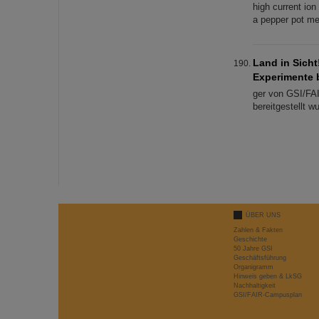
high current io
a pepper pot me
Land in Sicht
Experimente b
ger von GSI/FAI
bereitgestellt 
ÜBER UNS
Zahlen & Fakten
Geschichte
50 Jahre GSI
Geschäftsführung
Organigramm
Hinweis geben & LkSG
Nachhaltigkeit
GSI/FAIR-Campusplan