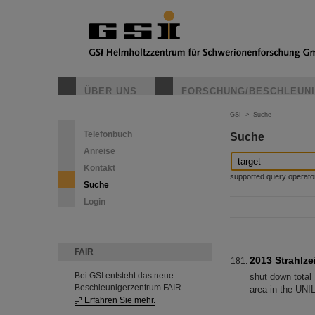
ÜBER UNS
FORSCHUNG/BESCHLEUN
GSI
>
Suche
Telefonbuch
Suche
Anreise
Kontakt
supported query operators: 
Suche
Login
FAIR
2013 Strahlze
Bei GSI entsteht das neue
shut down total
Beschleunigerzentrum FAIR.
area in the UNI
Erfahren Sie mehr.