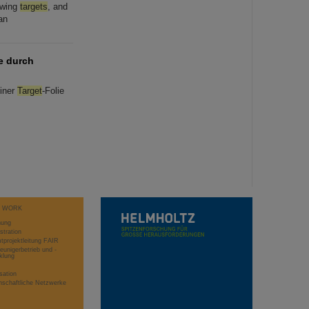
ewing
targets
, and
an
te durch
einer
Target
-Folie
T WORK
hung
stration
projektleitung FAIR
eunigerbetrieb und -
klung
sation
schaftliche Netzwerke