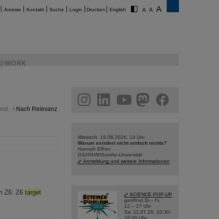
Anreise
Kontakt
Suche
Login
Drucken
English
@WORK
am
linkedin
youtube
helmholtz.social
facebook
rst
Nach Relevanz
Mittwoch, 19.08.2026, 14 Uhr
Warum existiert nicht einfach nichts?
Hannah Elfner,
GSI/FAIR/Goethe-Universität
Anmeldung und weitere Informationen
en Z6: Z6
target
SCIENCE POP-UP
geöffnet Di – Fr,
12 – 17 Uhr
Sa, 11.07.26, 10:30-
16:00 Uhr