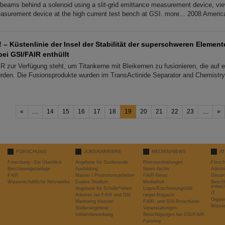
n beams behind a solenoid using a slit-grid emittance measurement device, vi
asurement device at the high current test bench at GSI. more... 2008 Americ
! – Küstenlinie der Insel der Stabilität der superschweren Elemen
ei GSI/FAIR enthüllt
R zur Verfügung steht, um Titankerne mit Bleikernen zu fusionieren, die auf 
wurden. Die Fusionsprodukte wurden im TransActinide Separator and Chemistry
«
....
14
15
16
17
18
19
20
21
22
23
....
»
FORSCHUNG
JOBS/KARRIERE
MEDIEN/NEWS
A
Forschung - Ein Überblick
Angebote für Studierende
Pressemitteilungen
Forsc
Beschleunigeranlage
Ausbildung
News-Archiv
Admini
FAIR
Master / Promotionsarbeiten
FAIR-News
Gesamt
Wissenschaftliche Netzwerke
Duales Studium
Mediathek
Beschl
entwic
Angebote für Schüler*innen
Logos/Erscheinungsbild
IT
Arbeiten bei FAIR und GSI
target-Magazin
Organi
Mentoring Hessen
FAIR- und GSI-Broschüren
Wissen
Stellenangebote
Veranstaltungen
Initiativbewerbung
Besichtigungen bei GSI/FAIR
Fanshop