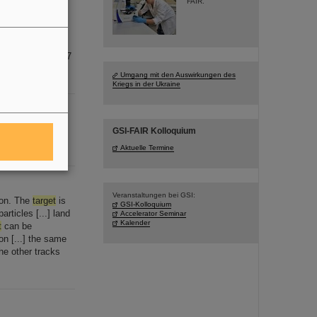
FAIR.
target
. Moreover,
 electron cooler.
rcumference 54.17
Umgang mit den Auswirkungen des
Kriegs in der Ukraine
en Z6: Z6
target
GSI-FAIR Kolloquium
Aktuelle Termine
Veranstaltungen bei GSI:
ron. The
target
is
GSI-Kolloquium
rticles [...] land
Accelerator Seminar
Kalender
t
can be
n [...] the same
he other tracks