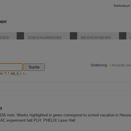
Telefonbuch
IGER
JOBS/KARRIERE
MEDIEN/NEWS
instagr
Sortierung:
Neueste zue
Suche
?, *, &&, ||, !, +, -
it
 156 note: Weeks highlighted in green correspond to school vacation in Hess
LAC experiment hall PLH: PHELIX Laser Hall