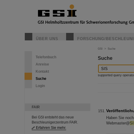
ÜBER UNS
FORSCHUNG/BESCHLEUN
GSI
>
Suche
Telefonbuch
Suche
Anreise
Kontakt
supported query operators: 
Suche
Login
FAIR
Veröffentlich
Bei GSI entsteht das neue
Haben Sie noch 
Beschleunigerzentrum FAIR.
Webmaster@
S
Erfahren Sie mehr.