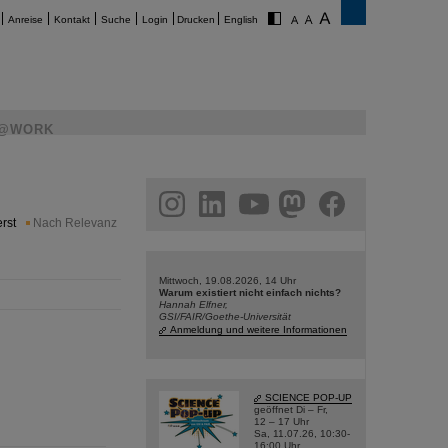
Anreise
Kontakt
Suche
Login
Drucken
English
@WORK
am
linkedin
youtube
helmholtz.social
facebook
rst
Nach Relevanz
Mittwoch, 19.08.2026, 14 Uhr
Warum existiert nicht einfach nichts?
Hannah Elfner,
GSI/FAIR/Goethe-Universität
Anmeldung und weitere Informationen
SCIENCE POP-UP
geöffnet Di – Fr,
12 – 17 Uhr
Sa, 11.07.26, 10:30-
16:00 Uhr