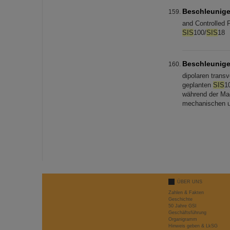
Beschleunige
and Controlled 
SIS
100/
SIS
18
Beschleunige
dipolaren trans
geplanten
SIS
1
während der Ma
mechanischen u
ÜBER UNS
Zahlen & Fakten
Geschichte
50 Jahre GSI
Geschäftsführung
Organigramm
Hinweis geben & LkSG