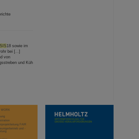
richte
SIS
18 sowie im
hr bei [...]
nd von
ungsstreben und Küh
T WORK
hung
stration
projektleitung FAIR
eunigerbetrieb und -
klung