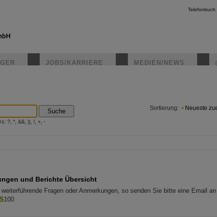
Telefonbuch
IGER
JOBS/KARRIERE
MEDIEN/NEWS
instagr
Sortierung:
Neueste zue
Suche
?, *, &&, ||, !, +, -
ungen und Berichte Übersicht
weiterführende Fragen oder Anmerkungen, so senden Sie bitte eine Email an
IS
100