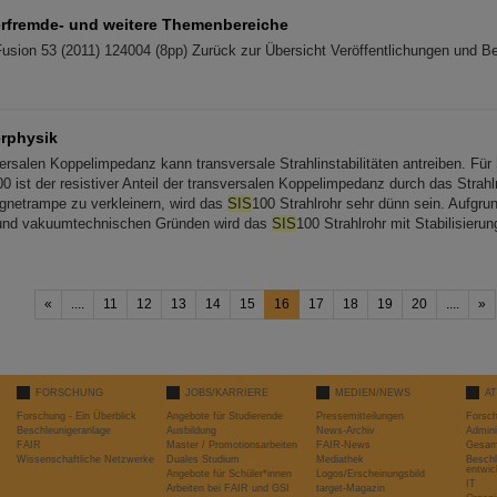
rfremde- und weitere Themenbereiche
Fusion 53 (2011) 124004 (8pp) Zurück zur Übersicht Veröffentlichungen und Be
rphysik
versalen Koppelimpedanz kann transversale Strahlinstabilitäten antreiben. Für
00 ist der resistiver Anteil der transversalen Koppelimpedanz durch das Strahlro
gnetrampe zu verkleinern, wird das
SIS
100 Strahlrohr sehr dünn sein. Aufgru
nd vakuumtechnischen Gründen wird das
SIS
100 Strahlrohr mit Stabilisier
«
....
11
12
13
14
15
16
17
18
19
20
....
»
FORSCHUNG
JOBS/KARRIERE
MEDIEN/NEWS
A
Forschung - Ein Überblick
Angebote für Studierende
Pressemitteilungen
Forsc
Beschleunigeranlage
Ausbildung
News-Archiv
Admini
FAIR
Master / Promotionsarbeiten
FAIR-News
Gesamt
Wissenschaftliche Netzwerke
Duales Studium
Mediathek
Beschl
entwic
Angebote für Schüler*innen
Logos/Erscheinungsbild
IT
Arbeiten bei FAIR und GSI
target-Magazin