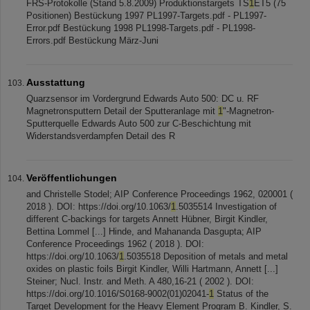
FRS-Protokolle (Stand 5.8.2009) Produktionstargets TS
1
ET5 (75
Positionen) Bestückung 1997 PL1997-Targets.pdf - PL1997-
Error.pdf Bestückung 1998 PL1998-Targets.pdf - PL1998-
Errors.pdf Bestückung März-Juni
Ausstattung
Quarzsensor im Vordergrund Edwards Auto 500: DC u. RF
Magnetronsputtern Detail der Sputteranlage mit
1
"-Magnetron-
Sputterquelle Edwards Auto 500 zur C-Beschichtung mit
Widerstandsverdampfen Detail des R
Veröffentlichungen
and Christelle Stodel; AIP Conference Proceedings 1962, 020001 (
2018 ). DOI: https://doi.org/10.1063/
1
.5035514 Investigation of
different C-backings for targets Annett Hübner, Birgit Kindler,
Bettina Lommel [...] Hinde, and Mahananda Dasgupta; AIP
Conference Proceedings 1962 ( 2018 ). DOI:
https://doi.org/10.1063/
1
.5035518 Deposition of metals and metal
oxides on plastic foils Birgit Kindler, Willi Hartmann, Annett [...]
Steiner; Nucl. Instr. and Meth. A 480,16-21 ( 2002 ). DOI:
https://doi.org/10.1016/S0168-9002(01)02041-
1
Status of the
Target Development for the Heavy Element Program B. Kindler, S.