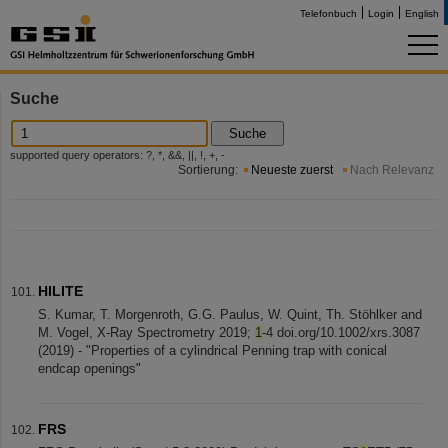
Telefonbuch
Login
English
Suche
Suche
supported query operators: ?, *, &&, ||, !, +, -
Sortierung:
Neueste zuerst
Nach Relevanz
HILITE
S. Kumar, T. Morgenroth, G.G. Paulus, W. Quint, Th. Stöhlker and
M. Vogel, X-Ray Spectrometry 2019;
1
-4 doi.org/10.1002/xrs.3087
(2019) - "Properties of a cylindrical Penning trap with conical
endcap openings"
FRS