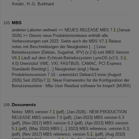
Antalic, H.-G. Burkhard
MBS
anderen Laboren weltweit << NEUES RELEASE MBS 7.
1
(Januar
2026) >> Dieses neue Produktionsrelease enthält alle
Verbesserungen seit 2023. Siehe auch die MBS V7.
1
Relase
notes mit Beschreibungen der Neuigkeiten [...] Linux
Betriebssystem (Debian, Sugarhat, IPV) (v.2.6) seit MBS Version
V6.
1
Läuft auf dem Echtzeit-Betriebssystem LynxOS (v2.5, 3.
1
,
4.0) Unerstützt VME, VXI, FASTBUS, CAMAC, PCI Express
Standards Benötigt [...] Neuigkeiten (engl.) Neue
Produktionsversion 7.15 - unterstützt Debian13 trixie (August
2026) Seit 2025(v7.
1
): Neue Frameworks für die Konfiguration der
Benutzerauslese : Mbs User Readout software for kinpeX (MURX)
Documents
Notes: MBS version 7.
1
(pdf), (Jan-2026) - NEW PRODUCTION
RELEASE MBS version 7.0 (pdf), (Jan-2023) MBS version 6.3
(pdf), (Nov-2017) MBS version 6.2 (pdf), (Apr-2013) MBS version
5.
1
(pdf), (May 2010) MBS [...] 2023) MBS reference, version 6.3,
(pdf), (Nov 2017) MBS reference, version 5.
1
, (pdf), (Aug 2010)