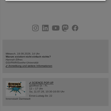
instagram
linkedin
youtube
helmholtz.social
facebook
Mittwoch, 19.08.2026, 14 Uhr
Warum existiert nicht einfach nichts?
Hannah Elfner,
GSI/FAIR/Goethe-Universität
Anmeldung und weitere Informationen
SCIENCE POP-UP
geöffnet Di – Fr,
12 – 17 Uhr
Sa, 11.07.26, 10:30-16:00 Uhr
Ernst-Ludwig-Str. 22
Innenstadt Darmstadt