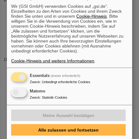
Wir (GSI GmbH) verwenden Cookies auf „gsi.de“.
N 2 @ 90 MeV/u revealed three processes, each characterized by
Einzelheiten zu den Arten von Cookies und ihrem Zweck
a unique shape of the electron cusp [
1
]: The process of electron
finden Sie unten und in unserem
Cookie-Hinweis
. Bitte
loss to continuum (ELC) corresponds to the ionization of an
willigen Sie in die Verwendung von Cookies ein, wie in
electron from [...] are currently under consideration [8].
unserem Cookie-Hinweis beschrieben, indem Sie auf
References / Selected Publications # Title Author Reference
1
„Alle zulassen und fortsetzen“ klicken, um die
Forward-angle electron spectroscopy in heavy-ion atom collisions
bestmögliche Nutzererfahrung auf unseren Webseiten zu
studied at the ESR P-M. Hillenbrand
haben. Sie können auch Ihre bevorzugten Einstellungen
vornehmen oder Cookies ablehnen (mit Ausnahme
unbedingt erforderlicher Cookies).
Target Entwicklung
Cookie-Hinweis und weitere Informationen
.
droplets. References [
1
] Energy loss and cooling of relativistic
highly charged uranium ions interacting with an internal hydrogen
Essentials
(immer erforderlich)
droplet target beam ; Nucl. Instrum. Meth. A 656,
1
(2011) N.
Zweck
:
Unbedingt erforderliche Cookies
Petridis, [...] efficiency make them indispensable tools for cutting-
edge research in atomic and nuclear physics. Figure
1
: Schematic
Matomo
layout of the internal gas-jet. Water and cryogenic liquid jets Liquid
Zweck
:
Statistik-Cookies
jets are formed by
Meine Auswahl bestätigen
«
....
6
7
8
9
10
11
12
13
14
15
....
Alle zulassen und fortsetzen
»