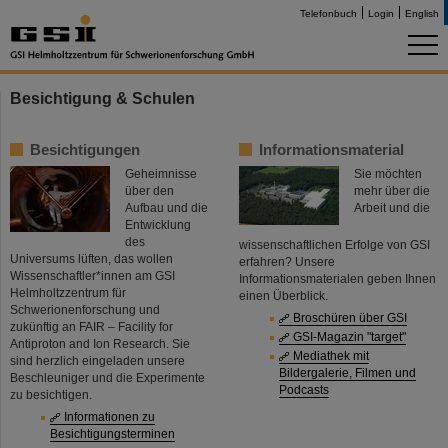
Telefonbuch
Login
English
Besichtigung & Schulen
Besichtigungen
Informationsmaterial
Geheimnisse
Sie möchten
über den
mehr über die
Aufbau und die
Arbeit und die
Entwicklung
des
wissenschaftlichen Erfolge von GSI
Universums lüften, das wollen
erfahren? Unsere
Wissenschaftler*innen am GSI
Informationsmaterialen geben Ihnen
Helmholtzzentrum für
einen Überblick.
Schwerionenforschung und
Broschüren über GSI
zukünftig an FAIR – Facility for
GSI-Magazin "target"
Antiproton and Ion Research. Sie
Mediathek mit
sind herzlich eingeladen unsere
Bildergalerie, Filmen und
Beschleuniger und die Experimente
Podcasts
zu besichtigen.
Informationen zu
Besichtigungsterminen