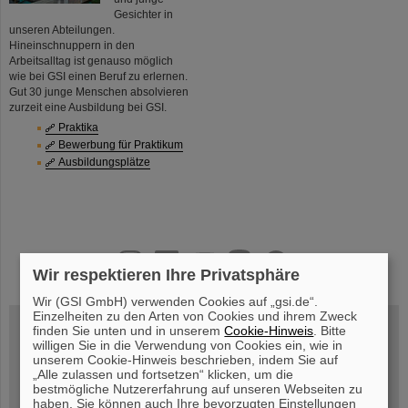
Gesichter in
unseren Abteilungen.
Hineinschnuppern in den
Arbeitsalltag ist genauso möglich
wie bei GSI einen Beruf zu erlernen.
Gut 30 junge Menschen absolvieren
zurzeit eine Ausbildung bei GSI.
Praktika
Bewerbung für Praktikum
Ausbildungsplätze
instagram
linkedin
youtube
helmholtz.social
facebook
Wir respektieren Ihre Privatsphäre
Wir (GSI GmbH) verwenden Cookies auf „gsi.de“.
Einzelheiten zu den Arten von Cookies und ihrem Zweck
finden Sie unten und in unserem
Cookie-Hinweis
. Bitte
willigen Sie in die Verwendung von Cookies ein, wie in
Mittwoch, 19.08.2026, 14 Uhr
unserem Cookie-Hinweis beschrieben, indem Sie auf
Warum existiert nicht einfach nichts?
„Alle zulassen und fortsetzen“ klicken, um die
Hannah Elfner,
bestmögliche Nutzererfahrung auf unseren Webseiten zu
GSI/FAIR/Goethe-Universität
Anmeldung und weitere Informationen
haben. Sie können auch Ihre bevorzugten Einstellungen