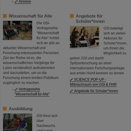
Anreise
Wissenschaft für Alle
Angebote für
Schüler*innen
Die GSI-
Vortragsreihe
GSI beteiligt
"Wissenschaft
sich an vielen
für Alle" richtet
Aktionen für
sich an alle an
Schüler*innen,
aktueller Wissenschaft und
um ihnen die
Forschung interessierten Personen.
Möglichkeit zu
Ziel der Reihe ist es, die
geben GSI und damit
wissenschaftlichen Vorgänge für
Spitzenforschung an einer
Laien verständlich aufzubereiten
internationalen Forschungsanlage
und darzustellen, um so die
aus erster Hand kennen zu lernen.
Forschung einem breiten Publikum
SCIENCE POP-UP -
zugänglich zu machen.
Mitmachraum von GSI & FAIR
Vortragsreihe
Angebote für Schüler*innen
"Wissenschaft für Alle"
Ausbildung
GSI freut sich
über
Nachwuchs
und junge