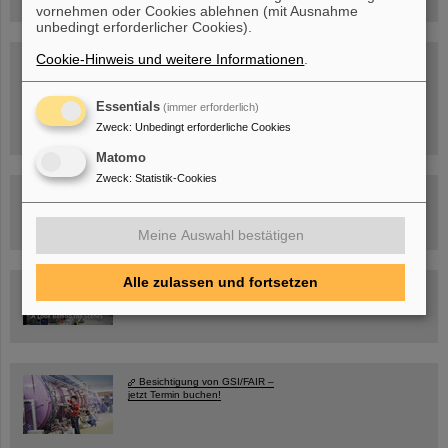
vornehmen oder Cookies ablehnen (mit Ausnahme
unbedingt erforderlicher Cookies).
Cookie-Hinweis und weitere Informationen
.
SCIENCE POP-UP
geöffnet Di – Fr,
12 – 17 Uhr
Sa, 11.07.26, 10:30-16:00 Uhr
Essentials
(immer erforderlich)
Ernst-Ludwig-Str. 22
Innenstadt Darmstadt
Zweck
:
Unbedingt erforderliche Cookies
Matomo
Zweck
:
Statistik-Cookies
FAIR-Trailer: Der Weg der Teilchen durch die
Beschleunigeranlage
Meine Auswahl bestätigen
Alle zulassen und fortsetzen
Rundflug über die FAIR-Baustelle
Besichtigung von GSI/FAIR –
jetzt Termin buchen!