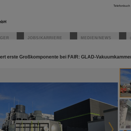
Telefonbuch
IGER
JOBS/KARRIERE
MEDIEN/NEWS
iert erste Großkomponente bei FAIR: GLAD-Vakuumkammer 
instagr