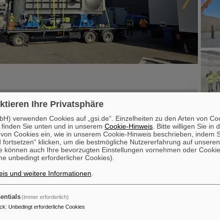
©
©
©
©
ktieren Ihre Privatsphäre
er FAIR-Baustelle hat die NUSTAR-Kollaboration einen wichtige
H) verwenden Cookies auf „gsi.de“. Einzelheiten zu den Arten von Co
LAD-Vakuumkammer – die erste Großkomponente des NUSTAR-E
 finden Sie unten und in unserem
Cookie-Hinweis
. Bitte willigen Sie in 
ich in das High Energy Cave von NUSTAR transportiert.
on Cookies ein, wie in unserem Cookie-Hinweis beschrieben, indem Si
 fortsetzen“ klicken, um die bestmögliche Nutzererfahrung auf unsere
en schwere Kammer wurde vom GSI-Campus zum FAIR-Gelände trans
e können auch Ihre bevorzugten Einstellungen vornehmen oder Cooki
ns und Luftkissen sorgfältig positioniert. Der präzise Transportprozess
e unbedingt erforderlicher Cookies).
ritt bei der Vorbereitung der experimentellen Infrastruktur für die z
is und weitere Informationen
.
3
ammer ist ein zentrales Element des R
B-Experiments (Reactions w
). Das System wurde bereits während der FAIR-Phase-0 am GSI erf
entials
(immer erforderlich)
rd bei den kommenden Experimenten an der FAIR-Anlage eine entsch
ck
:
Unbedingt erforderliche Cookies