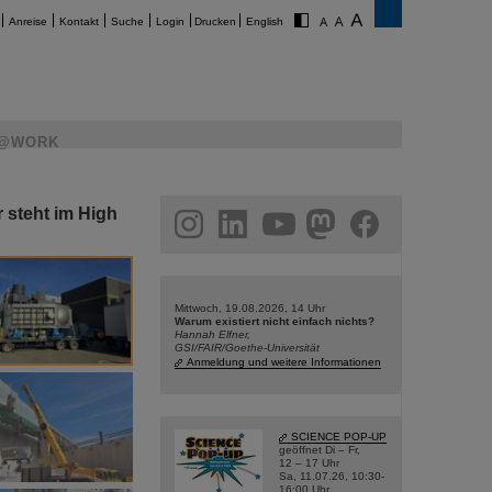
Anreise
Kontakt
Suche
Login
Drucken
English
@WORK
steht im High
am
linkedin
youtube
helmholtz.social
facebook
Mittwoch, 19.08.2026, 14 Uhr
Warum existiert nicht einfach nichts?
Hannah Elfner,
GSI/FAIR/Goethe-Universität
Anmeldung und weitere Informationen
SCIENCE POP-UP
geöffnet Di – Fr,
12 – 17 Uhr
Sa, 11.07.26, 10:30-
16:00 Uhr