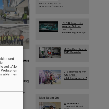
Ernst-Ludwig-Str. 22
Innenstadt Darmstadt
FAIR-Trailer: Der
Weg der Teilchen
durch die
Beschleunigeranlage
Rundflug über die
FAIR-Baustelle
n Meilenstein
okies und
xperimentaufbaus
die
e auf „Alle
n Webseiten
portiert und
Besichtigung von
es ablehnen
GSI/FAIR –
 markiert einen
jetzt Termin buchen!
ukünftige Forschung
ith Relativistic
olgreich
Blog Beam On
eidende Rolle
Menschen
...hinter GSI und