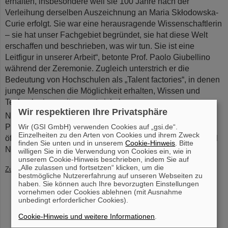
erhalten, insbesondere weil sie 100 Jahre nach der
Verleihung derselben Auszeichnung an Maria Skłodowska-
Curie erfolgt. Sie war eine herausragende Wissenschaftlerin
– sie hat unser Fachgebiet begründet, sie hat diese Welt
erschaffen und beschrieben, was wir tun. Sie ist eine
Leitfigur in unserer Arbeit“, betonte Prof. Paolo Giubellino
während der Zeremonie. Zugleich unterstrich er die
Bedeutung von Hochschulen als „Talent factories“, in denen
junge Menschen die Möglichkeit erhalten, Wissen und
Technologien weiterzuentwickeln.
Wir respektieren Ihre Privatsphäre
Nach der Verleihung hielt Giubellino an der Fakultät für
Physik der Technischen Universität Warschau einen
Wir (GSI GmbH) verwenden Cookies auf „gsi.de“.
Einzelheiten zu den Arten von Cookies und ihrem Zweck
öffentlichen Vortrag mit dem Titel „Frontiers of Experimental
finden Sie unten und in unserem
Cookie-Hinweis
. Bitte
Nuclear Physics“.
(LW)
willigen Sie in die Verwendung von Cookies ein, wie in
unserem Cookie-Hinweis beschrieben, indem Sie auf
„Alle zulassen und fortsetzen“ klicken, um die
Zurück
bestmögliche Nutzererfahrung auf unseren Webseiten zu
haben. Sie können auch Ihre bevorzugten Einstellungen
vornehmen oder Cookies ablehnen (mit Ausnahme
unbedingt erforderlicher Cookies).
Cookie-Hinweis und weitere Informationen
.
instagram
linkedin
youtube
helmholtz.social
facebook