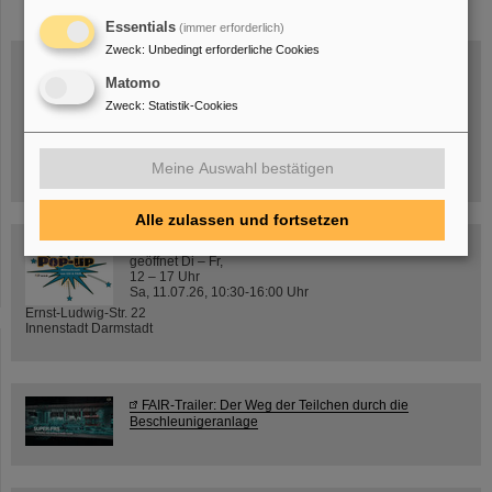
Essentials
(immer erforderlich)
Zweck
:
Unbedingt erforderliche Cookies
Matomo
Zweck
:
Statistik-Cookies
Mittwoch, 19.08.2026, 14 Uhr
Warum existiert nicht einfach nichts?
Hannah Elfner,
GSI/FAIR/Goethe-Universität
Meine Auswahl bestätigen
Anmeldung und weitere Informationen
Alle zulassen und fortsetzen
SCIENCE POP-UP
geöffnet Di – Fr,
12 – 17 Uhr
Sa, 11.07.26, 10:30-16:00 Uhr
Ernst-Ludwig-Str. 22
Innenstadt Darmstadt
FAIR-Trailer: Der Weg der Teilchen durch die
Beschleunigeranlage