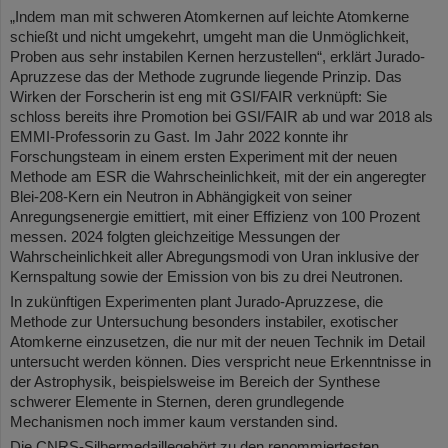
„Indem man mit schweren Atomkernen auf leichte Atomkerne
schießt und nicht umgekehrt, umgeht man die Unmöglichkeit,
Proben aus sehr instabilen Kernen herzustellen“, erklärt Jurado-
Apruzzese das der Methode zugrunde liegende Prinzip. Das
Wirken der Forscherin ist eng mit GSI/FAIR verknüpft: Sie
schloss bereits ihre Promotion bei GSI/FAIR ab und war 2018 als
EMMI-Professorin zu Gast. Im Jahr 2022 konnte ihr
Forschungsteam in einem ersten Experiment mit der neuen
Methode am ESR die Wahrscheinlichkeit, mit der ein angeregter
Blei-208-Kern ein Neutron in Abhängigkeit von seiner
Anregungsenergie emittiert, mit einer Effizienz von 100 Prozent
messen. 2024 folgten gleichzeitige Messungen der
Wahrscheinlichkeit aller Abregungsmodi von Uran inklusive der
Kernspaltung sowie der Emission von bis zu drei Neutronen.
In zukünftigen Experimenten plant Jurado-Apruzzese, die
Methode zur Untersuchung besonders instabiler, exotischer
Atomkerne einzusetzen, die nur mit der neuen Technik im Detail
untersucht werden können. Dies verspricht neue Erkenntnisse in
der Astrophysik, beispielsweise im Bereich der Synthese
schwerer Elemente in Sternen, deren grundlegende
Mechanismen noch immer kaum verstanden sind.
Die CNRS-Silbermedaille
gehört zu den renommiertesten