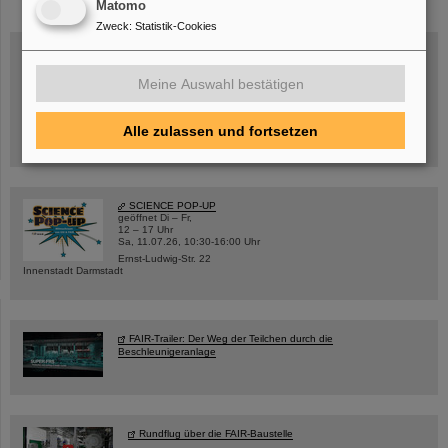
Matomo
Zweck
:
Statistik-Cookies
Meine Auswahl bestätigen
Mittwoch, 19.08.2026, 14 Uhr
Warum existiert nicht einfach nichts?
Hannah Elfner,
GSI/FAIR/Goethe-Universität
Alle zulassen und fortsetzen
Anmeldung und weitere Informationen
SCIENCE POP-UP
geöffnet Di – Fr,
12 – 17 Uhr
Sa, 11.07.26, 10:30-16:00 Uhr
Ernst-Ludwig-Str. 22
Innenstadt Darmstadt
FAIR-Trailer: Der Weg der Teilchen durch die
Beschleunigeranlage
Rundflug über die FAIR-Baustelle