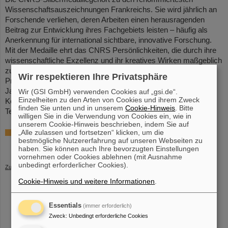
Wissenschaftsauszeichnungen Frankreichs. Sie wird jährlich an
Forschende verliehen, deren Arbeiten einen herausragenden
Beitrag zur Entwicklung ihres Fachgebiets leisten – häufig als
Anerkennung für international sichtbare, innovative Forschung.
Mit der Medaille ehrt das CNRS Persönlichkeiten, die durch ihre
wissenschaftliche Exzellenz und ihr kreatives Wirken maßgeblich
zum Fortschritt der Forschung beitragen. Mit dem Joliot-Curie-
Wir respektieren Ihre Privatsphäre
Preis der Société française de physique werden in geraden
Jahren herausragende Leistungen auf dem Gebiet der
Wir (GSI GmbH) verwenden Cookies auf „gsi.de“.
Einzelheiten zu den Arten von Cookies und ihrem Zweck
Kernphysik und in ungeraden Jahren auf dem Gebiet der
finden Sie unten und in unserem
Cookie-Hinweis
. Bitte
Teilchenphysik ausgezeichnet.
(CP)
willigen Sie in die Verwendung von Cookies ein, wie in
unserem Cookie-Hinweis beschrieben, indem Sie auf
„Alle zulassen und fortsetzen“ klicken, um die
Weitere Informationen
bestmögliche Nutzererfahrung auf unseren Webseiten zu
Pressemitteilung des CNRS zur Silbermedaille
haben. Sie können auch Ihre bevorzugten Einstellungen
vornehmen oder Cookies ablehnen (mit Ausnahme
unbedingt erforderlicher Cookies).
Zurück
Cookie-Hinweis und weitere Informationen
.
Essentials
(immer erforderlich)
Zweck
:
Unbedingt erforderliche Cookies
instagram
linkedin
youtube
helmholtz.social
facebook