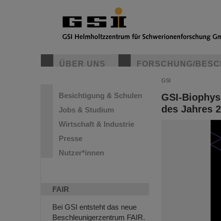
ÜBER UNS
FORSCHUNG/BESC
GSI
Besichtigung & Schulen
GSI-Biophysi
des Jahres 
Jobs & Studium
Wirtschaft & Industrie
Presse
Nutzer*innen
FAIR
Bei GSI entsteht das neue
Beschleunigerzentrum FAIR.