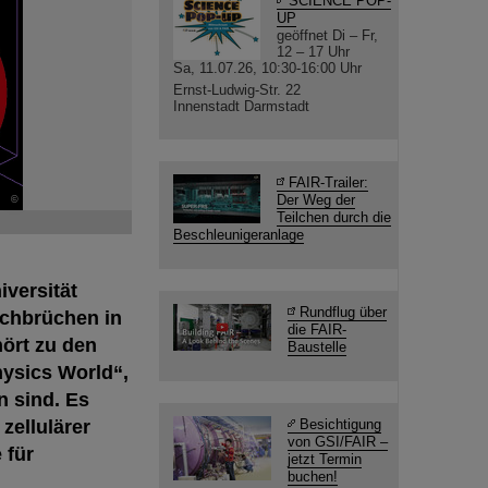
SCIENCE POP-
UP
geöffnet Di – Fr,
12 – 17 Uhr
Sa, 11.07.26, 10:30-16:00 Uhr
Ernst-Ludwig-Str. 22
Innenstadt Darmstadt
FAIR-Trailer:
Der Weg der
©
Teilchen durch die
Beschleunigeranlage
versität
Rundflug über
rchbrüchen in
die FAIR-
hört zu den
Baustelle
hysics World“,
n sind. Es
zellulärer
Besichtigung
von GSI/FAIR –
 für
jetzt Termin
buchen!