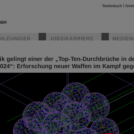
Telefonbuch
Anre
HLEUNIGER
JOBS/KARRIERE
MEDIEN
k gelingt einer der „Top-Ten-Durchbrüche in d
insta
2024“: Erforschung neuer Waffen im Kampf geg