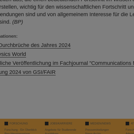
stellen, wichtig für den wissenschaftlichen Fortschritt u
endungen sind und von allgemeinem Interesse für die 
sind.
(BP)
mationen:
Durchbrüche des Jahres 2024
ysics World
liche Veröffentlichung im Fachjournal "Communications 
lung 2024 von GSI/FAIR
FORSCHUNG
JOBS/KARRIERE
MEDIEN/NEWS
A
Forschung - Ein Überblick
Angebote für Studierende
Pressemitteilungen
Forsc
Beschleunigeranlage
Ausbildung
News-Archiv
Admini