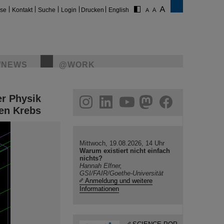
ise
Kontakt
Suche
Login
Drucken
English
/NEWS
@WORK
er Physik
gram
linkedin
youtube
helmholtz.social
facebook
en Krebs
Mittwoch, 19.08.2026, 14 Uhr
Warum existiert nicht einfach
nichts?
Hannah Elfner,
GSI/FAIR/Goethe-Universität
Anmeldung und weitere
Informationen