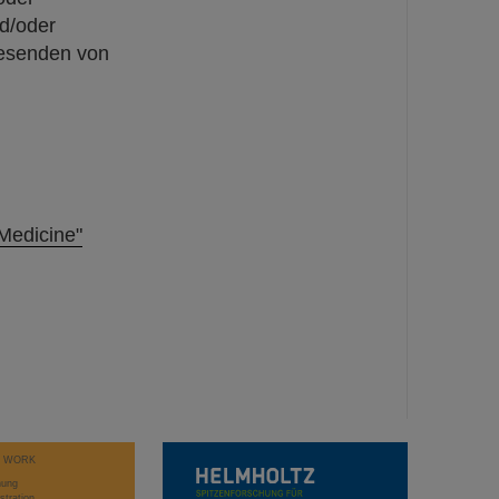
nd/oder
Lesenden von
Medicine"
T WORK
hung
stration