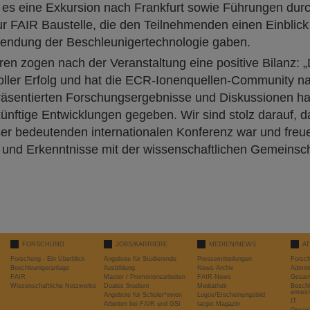
s eine Exkursion nach Frankfurt sowie Führungen durc
r FAIR Baustelle, die den Teilnehmenden einen Einblick 
endung der Beschleunigertechnologie gaben.
ren zogen nach der Veranstaltung eine positive Bilanz:
oller Erfolg und hat die ECR-Ionenquellen-Community na
präsentierten Forschungsergebnisse und Diskussionen ha
künftige Entwicklungen gegeben. Wir sind stolz darauf, 
er bedeutenden internationalen Konferenz war und freu
 und Erkenntnisse mit der wissenschaftlichen Gemeinscha
FORSCHUNG
JOBS/KARRIERE
MEDIEN/NEWS
A
Forschung - Ein Überblick
Angebote für Studierende
Pressemitteilungen
Forsc
Beschleunigeranlage
Ausbildung
News-Archiv
Admini
FAIR
Master / Promotionsarbeiten
FAIR-News
Gesamt
Wissenschaftliche Netzwerke
Duales Studium
Mediathek
Beschl
entwic
Angebote für Schüler*innen
Logos/Erscheinungsbild
IT
Arbeiten bei FAIR und GSI
target-Magazin