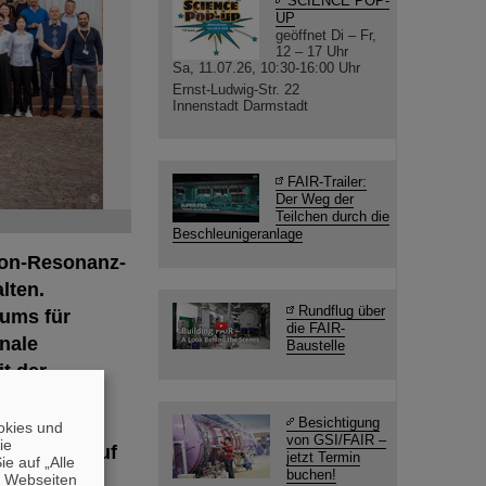
SCIENCE POP-
UP
geöffnet Di – Fr,
12 – 17 Uhr
Sa, 11.07.26, 10:30-16:00 Uhr
Ernst-Ludwig-Str. 22
Innenstadt Darmstadt
FAIR-Trailer:
Der Weg der
©
Teilchen durch die
Beschleunigeranlage
tron-Resonanz-
lten.
Rundflug über
rums für
die FAIR-
nale
Baustelle
t der
uellen
 für den
Besichtigung
okies und
von GSI/FAIR –
die
chritten auf
jetzt Termin
e auf „Alle
buchen!
n Webseiten