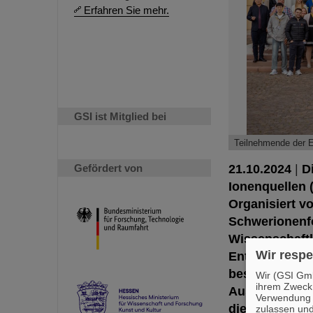
Erfahren Sie mehr.
GSI ist Mitglied bei
Teilnehmende der 
Gefördert von
21.10.2024
|
D
Ionenquellen 
Organisiert v
Schwerionenfo
Wissenschaftl
Wir respe
Entwicklung,
beschäftigen. 
Wir (GSI Gmb
ihrem Zweck
Austausch von
Verwendung v
diesem Gebiet
zulassen und