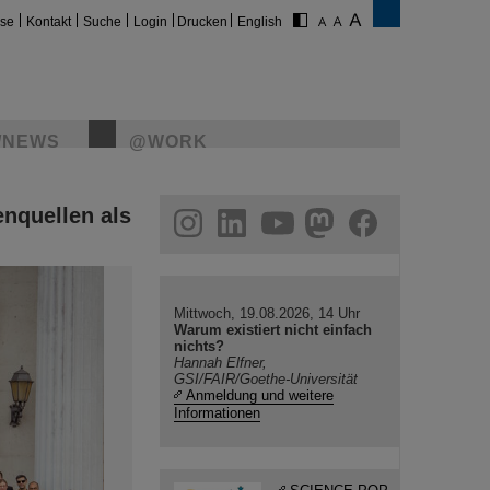
ise
Kontakt
Suche
Login
Drucken
English
/NEWS
@WORK
enquellen als
gram
linkedin
youtube
helmholtz.social
facebook
Mittwoch, 19.08.2026, 14 Uhr
Warum existiert nicht einfach
nichts?
Hannah Elfner,
GSI/FAIR/Goethe-Universität
Anmeldung und weitere
Informationen