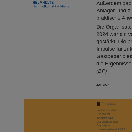
Außerdem gab e
Anlagen und zu
praktische Anw
Die Organisato
2024 war ein v
gestärkt. Die 
Impulse für zu
Gastgeber dies
die Ergebnisse
(BP)
Zurück
ÜBER UNS
Zahlen & Fakten
Geschichte
50 Jahre GSI
Geschäftsführung
Organigramm
Hinweis geben & LkSG