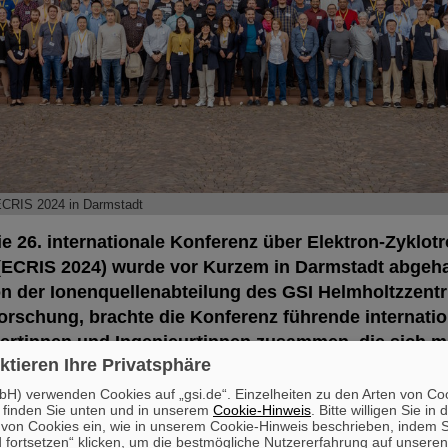
ECRIS 2024 in Darmstadt
ie 26. internationale Konferenz über Elektron-Zyklo
(ECRIS 2024) wurde vor Kurzem in Darmstadt abgeha
on der Ionenquellenabteilung des GSI Helmholtzzent
rschung, brachte die Konferenz führende internatio
er*innen und Ingenieur*innen zusammen, die sich mi
ktieren Ihre Privatsphäre
 dem Betrieb und den Anwendungen von ECR-Ionenq
Die ECRIS-Konferenzreihe gilt als zentrale Plattform
H) verwenden Cookies auf „gsi.de“. Einzelheiten zu den Arten von Co
 finden Sie unten und in unserem
Cookie-Hinweis
. Bitte willigen Sie in 
 Forschungsergebnissen und technologischen Forts
on Cookies ein, wie in unserem Cookie-Hinweis beschrieben, indem Si
.
 fortsetzen“ klicken, um die bestmögliche Nutzererfahrung auf unsere