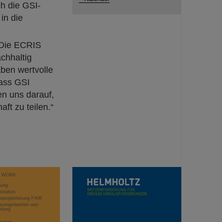
h die GSI-
in die
 „Die ECRIS
chhaltig
ben wertvolle
dass GSI
en uns darauf,
ft zu teilen.“
T WORK
hung
stration
projektleitung FAIR
eunigerbetrieb und -
klung