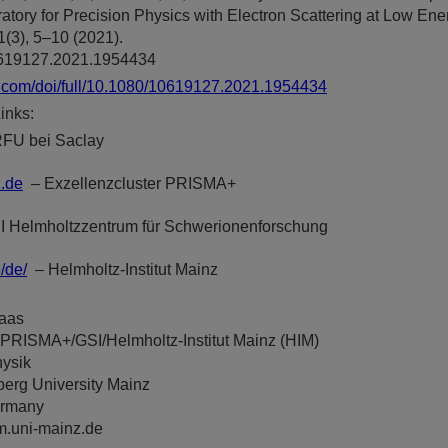
atory for Precision Physics with Electron Scattering at Low Ene
(3), 5–10 (2021).
0619127.2021.1954434
.com/doi/full/10.1080/10619127.2021.1954434
inks:
RFU bei Saclay
z.de
– Exzellenzcluster PRISMA+
I Helmholtzzentrum für Schwerionenforschung
/de/
– Helmholtz-Institut Mainz
Maas
 PRISMA+/GSI/Helmholtz-Institut Mainz (HIM)
hysik
erg University Mainz
ermany
m.uni-mainz.de