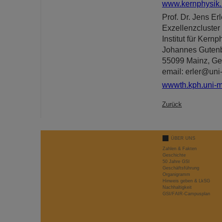
www.kernphysik.u
Prof. Dr. Jens Er
Exzellenzcluste
Institut für Kernp
Johannes Gutenb
55099 Mainz, G
email: erler@uni
wwwth.kph.uni-ma
Zurück
ÜBER UNS
Zahlen & Fakten
Geschichte
50 Jahre GSI
Geschäftsführung
Organigramm
Hinweis geben & LkSG
Nachhaltigkeit
GSI/FAIR-Campusplan