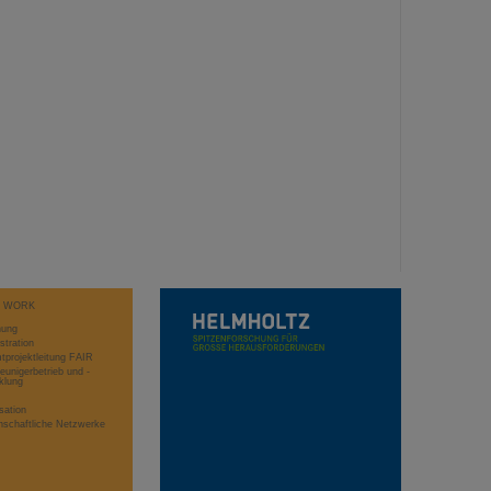
T WORK
hung
stration
projektleitung FAIR
eunigerbetrieb und -
klung
sation
schaftliche Netzwerke