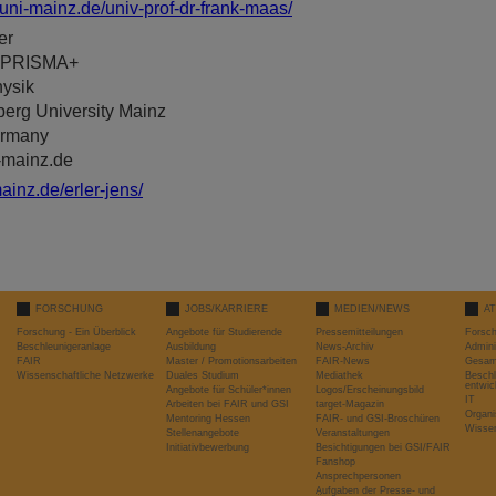
ni-mainz.de/univ-prof-dr-frank-maas/
ler
r PRISMA+
hysik
erg University Mainz
ermany
-mainz.de
inz.de/erler-jens/
FORSCHUNG
JOBS/KARRIERE
MEDIEN/NEWS
A
Forschung - Ein Überblick
Angebote für Studierende
Pressemitteilungen
Forsc
Beschleunigeranlage
Ausbildung
News-Archiv
Admini
FAIR
Master / Promotionsarbeiten
FAIR-News
Gesamt
Wissenschaftliche Netzwerke
Duales Studium
Mediathek
Beschl
entwic
Angebote für Schüler*innen
Logos/Erscheinungsbild
IT
Arbeiten bei FAIR und GSI
target-Magazin
Organi
Mentoring Hessen
FAIR- und GSI-Broschüren
Wissen
Stellenangebote
Veranstaltungen
Initiativbewerbung
Besichtigungen bei GSI/FAIR
Fanshop
Ansprechpersonen
Aufgaben der Presse- und