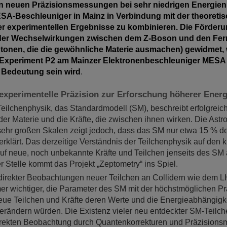
n neuen Präzisionsmessungen bei sehr niedrigen Energien
-Beschleuniger in Mainz in Verbindung mit der theoreti
der experimentellen Ergebnisse zu kombinieren. Die Förderun
er Wechselwirkungen zwischen dem Z-Boson und den Fer
tonen, die die gewöhnliche Materie ausmachen) gewidmet, 
Experiment P2 am Mainzer Elektronenbeschleuniger MESA
 Bedeutung sein wird
.
experimentelle Präzision zur Erforschung höherer Ener
Teilchenphysik, das Standardmodell (SM), beschreibt erfolgreich
er Materie und die Kräfte, die zwischen ihnen wirken. Die Ast
sehr großen Skalen zeigt jedoch, dass das SM nur etwa 15 % 
rklärt. Das derzeitige Verständnis der Teilchenphysik auf den 
uf neue, noch unbekannte Kräfte und Teilchen jenseits des SM
r Stelle kommt das Projekt „Zeptometry“ ins Spiel.
direkter Beobachtungen neuer Teilchen an Collidern wie dem
er wichtiger, die Parameter des SM mit der höchstmöglichen Pr
ue Teilchen und Kräfte deren Werte und die Energieabhängigk
erändern würden. Die Existenz vieler neu entdeckter SM-Teilc
direkten Beobachtung durch Quantenkorrekturen und Präzision