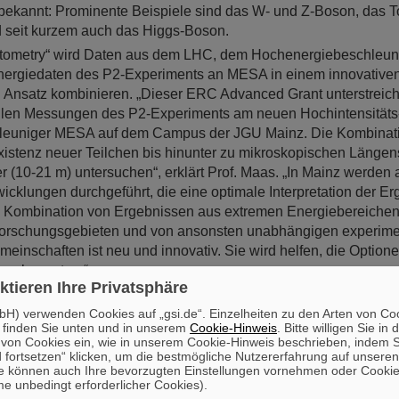
bekannt: Prominente Beispiele sind das W- und Z-Boson, das T
 seit kurzem auch das Higgs-Boson.
ptometry“ wird Daten aus dem LHC, dem Hochenergiebeschleu
energiedaten des P2-Experiments an MESA in einem innovative
en Ansatz kombinieren. „Dieser ERC Advanced Grant unterstreic
llen Messungen des P2-Experiments am neuen Hochintensitäts
leuniger MESA auf dem Campus der JGU Mainz. Die Kombinati
xistenz neuer Teilchen bis hinunter zu mikroskopischen Länge
 (10-21 m) untersuchen“, erklärt Prof. Maas. „In Mainz werden 
wicklungen durchgeführt, die eine optimale Interpretation der E
e Kombination von Ergebnissen aus extremen Energiebereichen
orschungsgebieten und von ansonsten unabhängigen experime
einschaften ist neu und innovativ. Sie wird helfen, die Optione
 zu bewerten.“
ktieren Ihre Privatsphäre
anced Grant stärkt die Zusammenarbeit zwischen Sacla
H) verwenden Cookies auf „gsi.de“. Einzelheiten zu den Arten von Co
 finden Sie unten und in unserem
Cookie-Hinweis
. Bitte willigen Sie in 
ants werden an herausragende Forscherinnen und Forscher 
on Cookies ein, wie in unserem Cookie-Hinweis beschrieben, indem Si
 an Projekten zu ermöglichen, die aufgrund ihres innovativen An
 fortsetzen“ klicken, um die bestmögliche Nutzererfahrung auf unsere
e können auch Ihre bevorzugten Einstellungen vornehmen oder Cooki
en, aber gerade deshalb den Zugang zu neuen Ansätzen im ent
e unbedingt erforderlicher Cookies).
t eröffnen können. Für die Förderung kommen nur Forscherinn