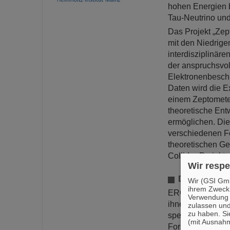
hohen Energien 
Tau-Neutrino und
Das Projekt „Ze
mit den Niedrig
interdisziplinär
der anspruchsvo
Elektronenbesch
Daten wird die E
einem Zeptometer
theoretische Ent
ermöglichen. Di
verschiedenen F
theoretischen Gem
Collider-Projekte
Wir respe
Der ERC Adv
Wir (GSI Gmb
ihrem Zweck
ERC Advanced Gr
Verwendung v
ihnen die Arbeit
zulassen und
zu haben. Si
spekulativ gelt
(mit Ausnahm
Forschungsgebie