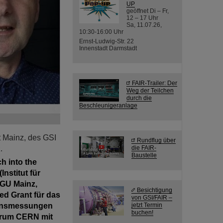
UP
geöffnet Di – Fr,
12 – 17 Uhr
Sa, 11.07.26,
10:30-16:00 Uhr
Ernst-Ludwig-Str. 22
Innenstadt Darmstadt
FAIR-Trailer: Der
Weg der Teilchen
durch die
Beschleunigeranlage
©
 Mainz, des GSI
Rundflug über
.
die FAIR-
Baustelle
h into the
nstitut für
JGU Mainz,
Besichtigung
ed Grant für das
von GSI/FAIR –
sionsmessungen
jetzt Termin
buchen!
trum CERN mit