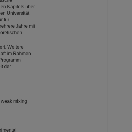
tische
den Kapitels über
en Universität
 für
ehrere Jahre mit
eoretischen
rt. Weitere
haft im Rahmen
m Programm
it der
e weak mixing
erimental