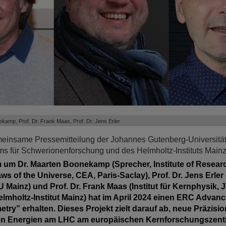
ekamp, Prof. Dr. Frank Maas, Prof. Dr. Jens Erler
einsame Pressemitteilung der Johannes Gutenberg-Universität
s für Schwerionenforschung und des Helmholtz-Instituts Mainz
um Dr. Maarten Boonekamp (Sprecher, Institute of Researc
 of the Universe, CEA, Paris-Saclay), Prof. Dr. Jens Erler (I
 Mainz) und Prof. Dr. Frank Maas (Institut für Kernphysik, 
lmholtz-Institut Mainz) hat im April 2024 einen ERC Advanc
etry” erhalten. Dieses Projekt zielt darauf ab, neue Präzi
en Energien am LHC am europäischen Kernforschungszen