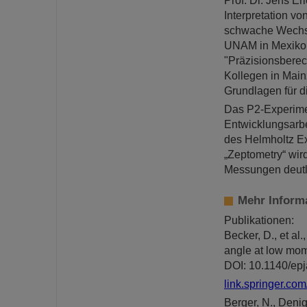
Prof. Dr. Jens Er
Interpretation v
schwache Wechsel
UNAM in Mexiko 
"Präzisionsberec
Kollegen in Main
Grundlagen für d
Das P2-Experimen
Entwicklungsarb
des Helmholtz Ex
„Zeptometry“ wir
Messungen deutli
Mehr Inform
Publikationen:
Becker, D., et al
angle at low mome
DOI: 10.1140/ep
link.springer.com
Berger, N., Denig