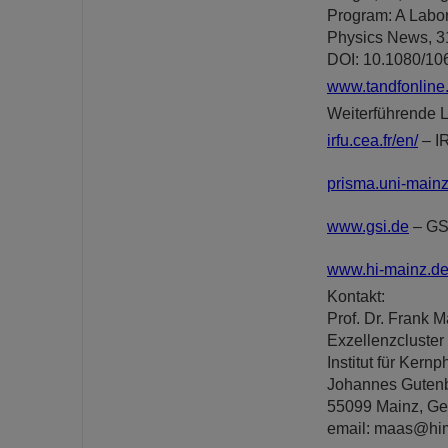
Program: A Labor
Physics News, 31
DOI: 10.1080/1
www.tandfonline
Weiterführende L
irfu.cea.fr/en/
– I
prisma.uni-main
www.gsi.de
– GS
www.hi-mainz.de
Kontakt:
Prof. Dr. Frank 
Exzellenzcluster
Institut für Kernp
Johannes Gutenb
55099 Mainz, G
email: maas@hi