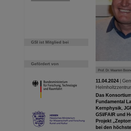
GSI ist Mitglied bei
Gefördert von
Prof. Dr. Maarten Boon
11.04.2024
|
Gem
Helmholtzzentrum
Das Konsortium 
Fundamental Laws
Kernphysik, JGU
GSI/FAIR und He
Projekt „Zeptom
bei den höchst