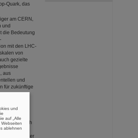
op-Quark, das
niger am CERN,
n und
ht die Bedeutung
-
on mit den LHC-
nskalen von
auch gezielte
rgebnisse
, aus
ntellen und
n für zukünftige
y und Mainz
okies und
die
vergeben, um
e auf „Alle
satzes als hoch
n Webseiten
es ablehnen
sprechenden
en und Forscher