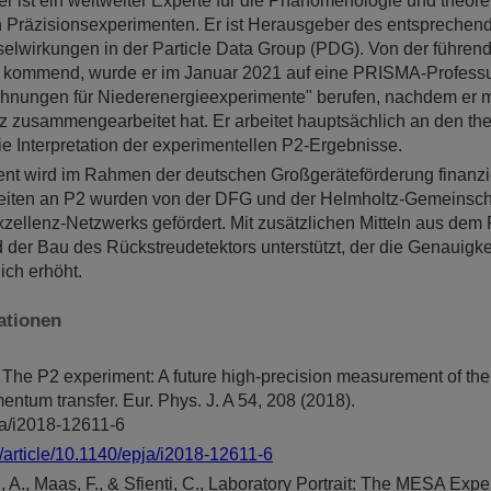
ler ist ein weltweiter Experte für die Phänomenologie und theore
on Präzisionsexperimenten. Er ist Herausgeber des entsprechen
wirkungen in der Particle Data Group (PDG). Von der führend
kommend, wurde er im Januar 2021 auf eine PRISMA-Professur
hnungen für Niederenergieexperimente" berufen, nachdem er m
z zusammengearbeitet hat. Er arbeitet hauptsächlich an den th
ie Interpretation der experimentellen P2-Ergebnisse.
t wird im Rahmen der deutschen Großgeräteförderung finanzie
eiten an P2 wurden von der DFG und der Helmholtz-Gemeinsc
zellenz-Netzwerks gefördert. Mit zusätzlichen Mitteln aus de
d der Bau des Rückstreudetektors unterstützt, der die Genauigke
ch erhöht.
ationen
., The P2 experiment: A future high-precision measurement of th
ntum transfer. Eur. Phys. J. A 54, 208 (2018).
ja/i2018-12611-6
/article/10.1140/epja/i2018-12611-6
, A., Maas, F., & Sfienti, C., Laboratory Portrait: The MESA Exp