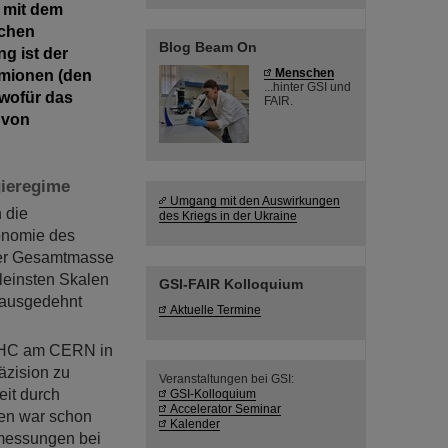
 mit dem
schen
Blog Beam On
g ist der
mionen (den
Menschen
...hinter GSI und
wofür das
FAIR.
 von
gieregime
Umgang mit den Auswirkungen
 die
des Kriegs in der Ukraine
ronomie des
der Gesamtmasse
kleinsten Skalen
GSI-FAIR Kolloquium
 ausgedehnt
Aktuelle Termine
 LHC am CERN in
äzision zu
Veranstaltungen bei GSI:
eit durch
GSI-Kolloquium
Accelerator Seminar
hen war schon
Kalender
smessungen bei