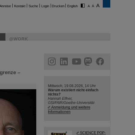
Anreise
Kontakt
Suche
Login
Drucken
English
@WORK
ram
linkedin
youtube
helmholtz.social
facebook
grenze –
Mittwoch, 19.08.2026, 14 Uhr
Warum existiert nicht einfach
nichts?
Hannah Elfner,
GSI/FAIR/Goethe-Universität
Anmeldung und weitere
Informationen
SCIENCE POP-