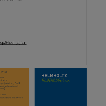
ep.Ghosh(at)fair-
T WORK
hung
stration
projektleitung FAIR
eunigerbetrieb und -
klung
sation
schaftliche Netzwerke