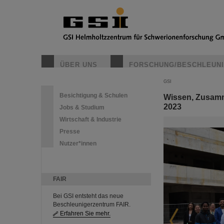
ÜBER UNS
FORSCHUNG/BESCHLEUN
GSI
Besichtigung & Schulen
Wissen, Zusamm
2023
Jobs & Studium
Wirtschaft & Industrie
Presse
Nutzer*innen
FAIR
Bei GSI entsteht das neue
Beschleunigerzentrum FAIR.
Erfahren Sie mehr.