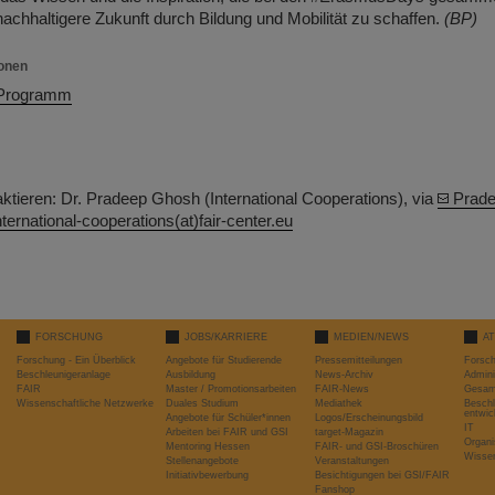
achhaltigere Zukunft durch Bildung und Mobilität zu schaffen.
(BP)
ionen
Programm
ktieren: Dr. Pradeep Ghosh (International Cooperations), via
Prade
nternational-cooperations(at)fair-center.eu
FORSCHUNG
JOBS/KARRIERE
MEDIEN/NEWS
A
Forschung - Ein Überblick
Angebote für Studierende
Pressemitteilungen
Forsc
Beschleunigeranlage
Ausbildung
News-Archiv
Admini
FAIR
Master / Promotionsarbeiten
FAIR-News
Gesamt
Wissenschaftliche Netzwerke
Duales Studium
Mediathek
Beschl
entwic
Angebote für Schüler*innen
Logos/Erscheinungsbild
IT
Arbeiten bei FAIR und GSI
target-Magazin
Organi
Mentoring Hessen
FAIR- und GSI-Broschüren
Wissen
Stellenangebote
Veranstaltungen
Initiativbewerbung
Besichtigungen bei GSI/FAIR
Fanshop