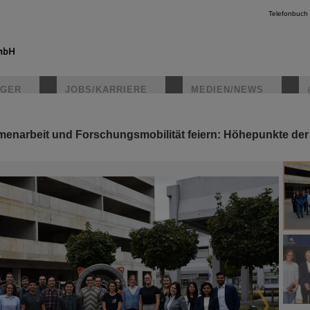
Telefonbuch
IGER
JOBS/KARRIERE
MEDIEN/NEWS
enarbeit und Forschungsmobilität feiern: Höhepunkte d
instagr