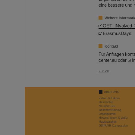
eine bessere und n
Weitere Informat
GET_INvolved-
ErasmusDays
Kontakt
Für Anfragen konta
center.eu
oder
I
Zurück
ÜBER UNS
Zahlen & Fakten
Geschichte
50 Jahre GSI
Geschäftsführung
Organigramm
Hinweis geben & LkSG
Nachhaltigkeit
GSI/FAIR-Campusplan