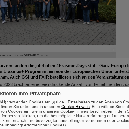
©
©
ehmenden auf dem GSI/FAIR-Campus.
urzem fanden die jährlichen #ErasmusDays statt: Ganz Europa fe
as Erasmus+ Programm,
ein von der Europäischen Union unterst
amm.
Auch GSI und FAIR beteiligten sich an den Veranstaltungen
 2023 brachten eine beeindruckende Anzahl von Teilnehmenden zu
chende und Vertretende von angesehenen Institutionen wie der Hoch
ktieren Ihre Privatsphäre
niversität Darmstadt, dem Unite! - Netzwerk der Hochschulen für Inn
ngenieurwesen und der Europäischen Technischen Universitäten (EU
H) verwenden Cookies auf „gsi.de“. Einzelheiten zu den Arten von Co
 finden Sie unten und in unserem
Cookie-Hinweis
. Bitte willigen Sie in 
ar die Förderung einer stärkeren Zusammenarbeit, gemeinsamer Inno
on Cookies ein, wie in unserem Cookie-Hinweis beschrieben, indem Si
 im Bereich der Wissenschaft und Technologie. Die Veranstaltung w
 fortsetzen“ klicken, um die bestmögliche Nutzererfahrung auf unsere
he von Professor Paolo Giubellino, dem Wissenschaftlichen Geschä
e können auch Ihre bevorzugten Einstellungen vornehmen oder Cooki
fnet.
e unbedingt erforderlicher Cookies).