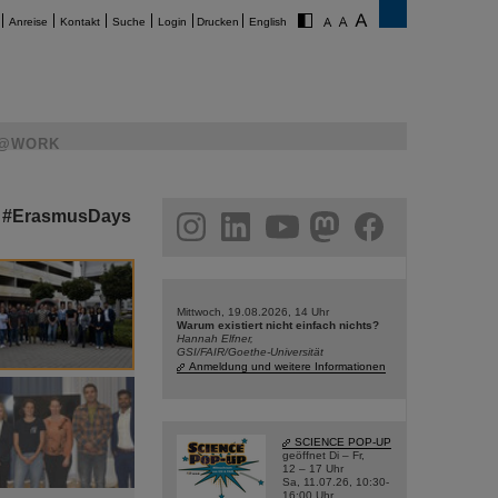
Anreise
Kontakt
Suche
Login
Drucken
English
@WORK
er #ErasmusDays
am
linkedin
youtube
helmholtz.social
facebook
Mittwoch, 19.08.2026, 14 Uhr
Warum existiert nicht einfach nichts?
Hannah Elfner,
GSI/FAIR/Goethe-Universität
Anmeldung und weitere Informationen
SCIENCE POP-UP
geöffnet Di – Fr,
12 – 17 Uhr
Sa, 11.07.26, 10:30-
16:00 Uhr