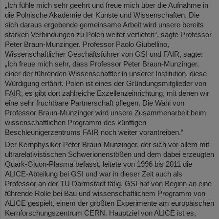
„Ich fühle mich sehr geehrt und freue mich über die Aufnahme in
die Polnische Akademie der Künste und Wissenschaften. Die
sich daraus ergebende gemeinsame Arbeit wird unsere bereits
starken Verbindungen zu Polen weiter vertiefen“, sagte Professor
Peter Braun-Munzinger. Professor Paolo Giubellino,
Wissenschaftlicher Geschäftsführer von GSI und FAIR, sagte:
„Ich freue mich sehr, dass Professor Peter Braun-Munzinger,
einer der führenden Wissenschaftler in unserer Institution, diese
Würdigung erfährt. Polen ist eines der Gründungsmitglieder von
FAIR, es gibt dort zahlreiche Exzellenzeinrichtung, mit denen wir
eine sehr fruchtbare Partnerschaft pflegen. Die Wahl von
Professor Braun-Munzinger wird unsere Zusammenarbeit beim
wissenschaftlichen Programm des künftigen
Beschleunigerzentrums FAIR noch weiter vorantreiben.“
Der Kernphysiker Peter Braun-Munzinger, der sich vor allem mit
ultrarelativistischen Schwerionenstößen und dem dabei erzeugten
Quark-Gluon-Plasma befasst, leitete von 1996 bis 2011 die
ALICE-Abteilung bei GSI und war in dieser Zeit auch als
Professor an der TU Darmstadt tätig. GSI hat von Beginn an eine
führende Rolle bei Bau und wissenschaftlichem Programm von
ALICE gespielt, einem der größten Experimente am europäischen
Kernforschungszentrum CERN. Hauptziel von ALICE ist es,