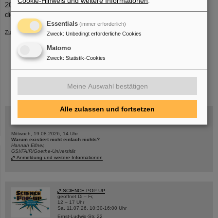
Cookie-Hinweis und weitere Informationen
.
2014 erhielt er den Lise-Meitner-Preis, im Jahr 2019 wurde ihm
die Stern-Gerlach-Medaille verliehen.
(BP)
Essentials
(immer erforderlich)
Zurück
Zweck
:
Unbedingt erforderliche Cookies
Matomo
Zweck
:
Statistik-Cookies
instagram
linkedin
youtube
helmholtz.social
facebook
Meine Auswahl bestätigen
Alle zulassen und fortsetzen
Mittwoch, 19.08.2026, 14 Uhr
Warum existiert nicht einfach nichts?
Hannah Elfner,
GSI/FAIR/Goethe-Universität
Anmeldung und weitere Informationen
SCIENCE POP-UP
geöffnet Di – Fr,
12 – 17 Uhr
Sa, 11.07.26, 10:30-16:00 Uhr
Ernst-Ludwig-Str. 22