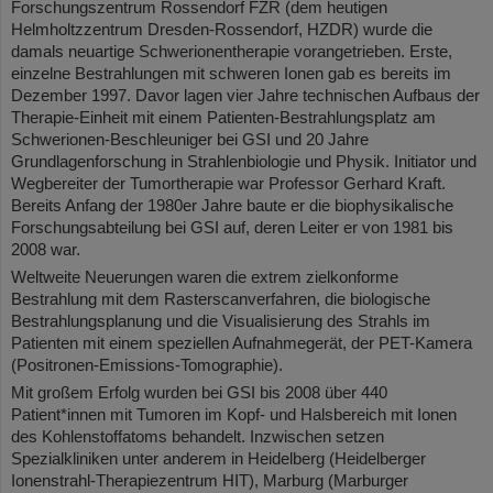
Forschungszentrum Rossendorf FZR (dem heutigen
Helmholtzzentrum Dresden-Rossendorf, HZDR) wurde die
damals neuartige Schwerionentherapie vorangetrieben. Erste,
einzelne Bestrahlungen mit schweren Ionen gab es bereits im
Dezember 1997. Davor lagen vier Jahre technischen Aufbaus der
Therapie-Einheit mit einem Patienten-Bestrahlungsplatz am
Schwerionen-Beschleuniger bei GSI und 20 Jahre
Grundlagenforschung in Strahlenbiologie und Physik. Initiator und
Wegbereiter der Tumortherapie war Professor Gerhard Kraft.
Bereits Anfang der 1980er Jahre baute er die biophysikalische
Forschungsabteilung bei GSI auf, deren Leiter er von 1981 bis
2008 war.
Weltweite Neuerungen waren die extrem zielkonforme
Bestrahlung mit dem Rasterscanverfahren, die biologische
Bestrahlungsplanung und die Visualisierung des Strahls im
Patienten mit einem speziellen Aufnahmegerät, der PET-Kamera
(Positronen-Emissions-Tomographie).
Mit großem Erfolg wurden bei GSI bis 2008 über 440
Patient*innen mit Tumoren im Kopf- und Halsbereich mit Ionen
des Kohlenstoffatoms behandelt. Inzwischen setzen
Spezialkliniken unter anderem in Heidelberg (Heidelberger
Ionenstrahl-Therapiezentrum HIT), Marburg (Marburger