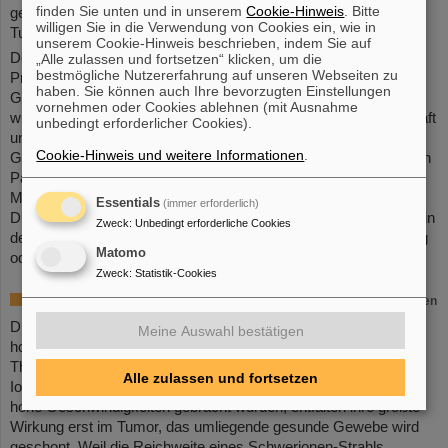
finden Sie unten und in unserem
Cookie-Hinweis
. Bitte
gepaart mit einer effektiven Bekämpfung des behandelten
willigen Sie in die Verwendung von Cookies ein, wie in
Tumors.
unserem Cookie-Hinweis beschrieben, indem Sie auf
Der Wissenschaftliche Geschäftsführer von GSI und FAIR,
„Alle zulassen und fortsetzen“ klicken, um die
bestmögliche Nutzererfahrung auf unseren Webseiten zu
Professor Paolo Giubellino, betont den großen Nutzen für die
haben. Sie können auch Ihre bevorzugten Einstellungen
Gesellschaft: „Die Ionenstrahltherapie, die bei GSI entwickelt
vornehmen oder Cookies ablehnen (mit Ausnahme
wurde, ist ein herausragendes Beispiel dafür, wie die Gesellschaft
unbedingt erforderlicher Cookies).
und die Menschen durch gelungenen Technologietransfer von
Cookie-Hinweis und weitere Informationen
.
Grundlagenforschung profitieren können. Zusammen mit starken
Partnern arbeiten wir intensiv daran, neue Technologien und
Methoden zu entwickeln, damit unsere wissenschaftlichen
Essentials
(immer erforderlich)
Durchbrüche auch in Zukunft der Gesellschaft zugutekommen, in
Zweck
:
Unbedingt erforderliche Cookies
der Medizin und in anderen Bereichen wie der Materialforschung
Matomo
oder der Computertechnologie.“
(BP)
Zweck
:
Statistik-Cookies
Wissenschaftlicher Hintergrund: Die Tumortherapie mit schweren Ionen
Die Behandlung mit Ionenstrahlen ist ein sehr präzises,
Meine Auswahl bestätigen
hochwirksames und gleichzeitig sehr schonendes
Therapieverfahren. Der große Vorteil der Methode: Die
Alle zulassen und fortsetzen
Ionenstrahlen, die zuvor in der Beschleunigeranlage auf sehr
hohe Geschwindigkeiten gebracht wurden, entfalten ihre größte
Wirkung erst im Tumor, das umliegende gesunde Gewebe wird
geschont. Weil die Reichweite eines Schwerionen-Strahls