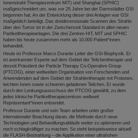
Ionenstrahl-Therapiezentrum MIT) und Shanghai (SPHIC)
maßgeschneidert um, was vor 25 Jahre bei der Darmstädter GSI
begonnen hat. An der Entwicklung dieser drei Anlagen war GSI
maßgeblich beteiligt. Das dreidimensionale Scannen des Strahls
über den Tumor ist in der Zwischenzeit Standard in allen neuen
Partikeltherapieanlagen. Die drei Zentren HIT, MIT und SPHIC
haben bis heute zusammen mehr als 10.000 Patient*innen
behandelt.
Heute ist Professor Marco Durante Leiter der GSI-Biophysik. Er
ist anerkannter Experte auf dem Gebiet der Teilchentherapie und
derzeit Präsident der Particle Therapy Co-Operative Group
(PTCOG), einer weltweiten Organisation von Forschenden und
Anwendenden auf dem Gebiet der Strahlentherapie mit Protonen,
leichten Ionen sowie schweren geladenen Teilchen. Er wurde
durch den Lenkungsausschuss der PTCOG gewählt, zu dem
jedes klinische Partikeltherapiezentrum weltweit
Repräsentant*innen entsendet.
Professor Durante und sein Team arbeiten unter großer
internationaler Beachtung daran, die Methode durch neue
Technologien und Behandlungsabläufe weiter zu optimieren und
noch schlagkräftiger zu machen. So steht beispielsweise aktuell
die FLASH-Bestrahlung – die Applikation einer ultrahohen