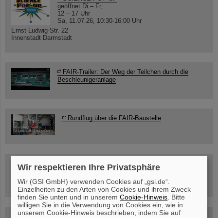
geöffnet Di – Fr,
12 – 17 Uhr
Sa, 11.07.26, 10:30-16:00 Uhr
Ernst-Ludwig-Str. 22
Innenstadt Darmstadt
FAIR-Trailer: Der Weg der Teilchen durch die
Beschleunigeranlage
Rundflug über die FAIR-Baustelle
Besichtigung von GSI/FAIR –
Wir respektieren Ihre Privatsphäre
jetzt Termin buchen!
Wir (GSI GmbH) verwenden Cookies auf „gsi.de“.
Einzelheiten zu den Arten von Cookies und ihrem Zweck
finden Sie unten und in unserem
Cookie-Hinweis
. Bitte
willigen Sie in die Verwendung von Cookies ein, wie in
unserem Cookie-Hinweis beschrieben, indem Sie auf
Blog Beam On