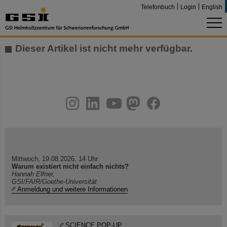
Telefonbuch
Login
English
Dieser Artikel ist nicht mehr verfügbar.
instagram
linkedin
youtube
helmholtz.social
facebook
Mittwoch, 19.08.2026, 14 Uhr
Warum existiert nicht einfach nichts?
Hannah Elfner,
GSI/FAIR/Goethe-Universität
Anmeldung und weitere Informationen
SCIENCE POP-UP