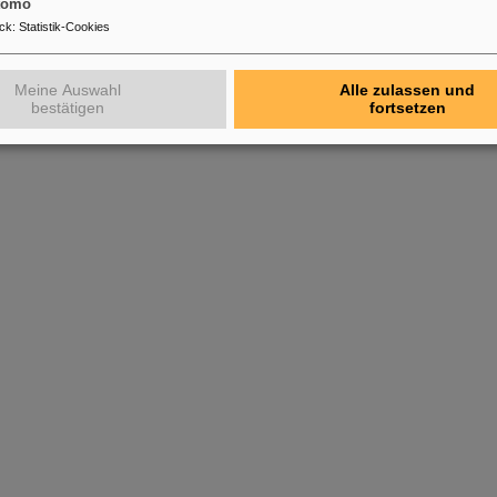
tomo
ck
:
Statistik-Cookies
Meine Auswahl
Alle zulassen und
bestätigen
fortsetzen