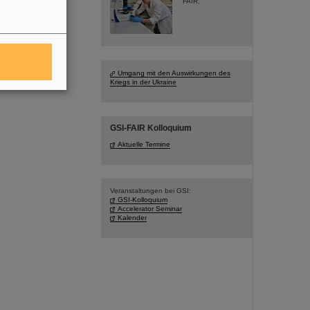
FAIR.
Umgang mit den Auswirkungen des
Kriegs in der Ukraine
GSI-FAIR Kolloquium
Aktuelle Termine
Veranstaltungen bei GSI:
GSI-Kolloquium
Accelerator Seminar
Kalender