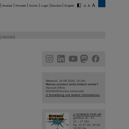
Anreise
Kontakt
Suche
Login
Drucken
English
@WORK
am
linkedin
youtube
helmholtz.social
facebook
Mittwoch, 19.08.2026, 14 Uhr
Warum existiert nicht einfach nichts?
Hannah Elfner,
GSI/FAIR/Goethe-Universität
Anmeldung und weitere Informationen
SCIENCE POP-UP
geöffnet Di – Fr,
12 – 17 Uhr
Sa, 11.07.26, 10:30-
16:00 Uhr