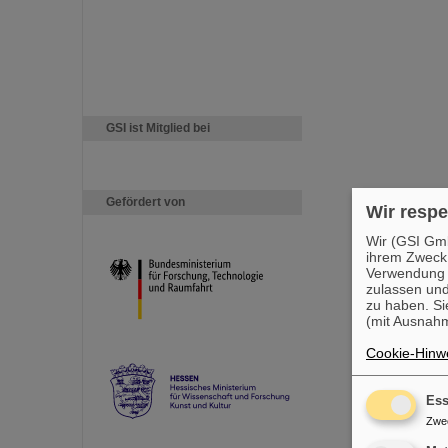
GSI ist Mitglied bei
Gefördert von
Wir respe
Wir (GSI Gmb
ihrem Zweck
Verwendung v
zulassen und
zu haben. Si
(mit Ausnahm
Cookie-Hinwe
Ess
Zwe