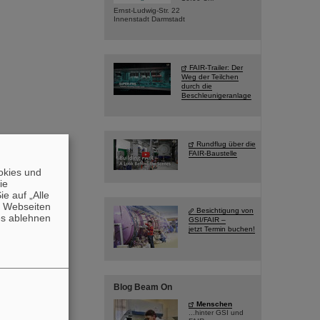
Ernst-Ludwig-Str. 22
Innenstadt Darmstadt
FAIR-Trailer: Der
Weg der Teilchen
durch die
Beschleunigeranlage
Rundflug über die
FAIR-Baustelle
okies und
die
e auf „Alle
n Webseiten
Besichtigung von
es ablehnen
GSI/FAIR –
jetzt Termin buchen!
Blog Beam On
Menschen
...hinter GSI und