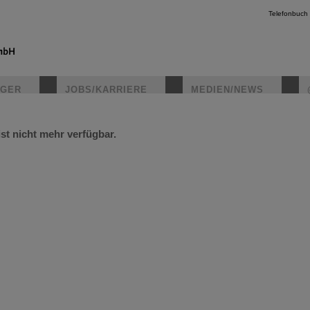
Telefonbuch
IGER
JOBS/KARRIERE
MEDIEN/NEWS
ist nicht mehr verfügbar.
instagr