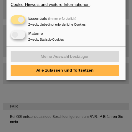
Cookie-Hinweis und weitere Informationen
.
Essentials
(immer erforderlich)
Zweck
:
Unbedingt erforderliche Cookies
Matomo
Zweck
:
Statistik-Cookies
Umgang mit den Auswirkungen des Kriegs in der Ukraine
Meine Auswahl bestätigen
GSI-FAIR Kolloquium
Alle zulassen und fortsetzen
Aktuelle Termine
FAIR
Bei GSI entsteht das neue Beschleunigerzentrum FAIR.
Erfahren Sie
mehr.