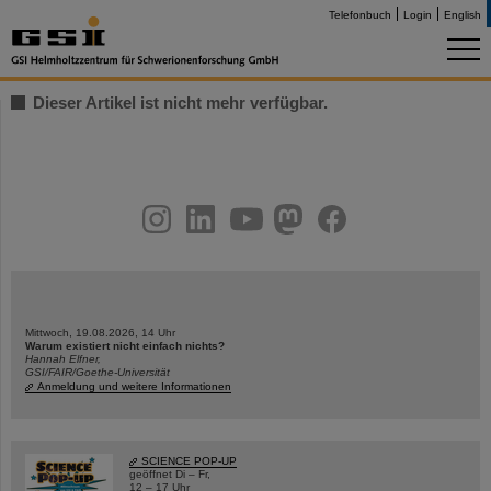
Telefonbuch
Login
English
Dieser Artikel ist nicht mehr verfügbar.
instagram
linkedin
youtube
helmholtz.social
facebook
Mittwoch, 19.08.2026, 14 Uhr
Warum existiert nicht einfach nichts?
Hannah Elfner,
GSI/FAIR/Goethe-Universität
Anmeldung und weitere Informationen
SCIENCE POP-UP
geöffnet Di – Fr,
12 – 17 Uhr