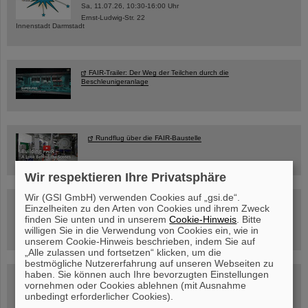
Sa, 11.07.26, 10:30-16:00 Uhr
Ernst-Ludwig-Str. 22
Innenstadt Darmstadt
FAIR-Trailer: Der Weg der Teilchen durch die
Beschleunigeranlage
Rundflug über die FAIR-Baustelle
Wir respektieren Ihre Privatsphäre
Wir (GSI GmbH) verwenden Cookies auf „gsi.de“.
Besichtigung von GSI/FAIR –
Einzelheiten zu den Arten von Cookies und ihrem Zweck
jetzt Termin buchen!
finden Sie unten und in unserem
Cookie-Hinweis
. Bitte
willigen Sie in die Verwendung von Cookies ein, wie in
unserem Cookie-Hinweis beschrieben, indem Sie auf
„Alle zulassen und fortsetzen“ klicken, um die
bestmögliche Nutzererfahrung auf unseren Webseiten zu
haben. Sie können auch Ihre bevorzugten Einstellungen
Blog Beam On
vornehmen oder Cookies ablehnen (mit Ausnahme
Menschen
...hinter GSI und FAIR.
unbedingt erforderlicher Cookies).