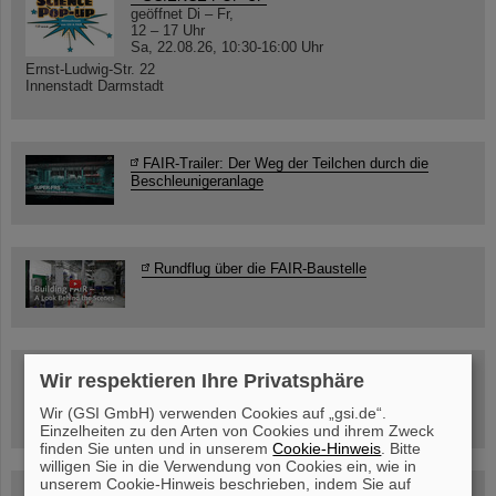
geöffnet Di – Fr,
12 – 17 Uhr
Sa, 22.08.26, 10:30-16:00 Uhr
Ernst-Ludwig-Str. 22
Innenstadt Darmstadt
FAIR-Trailer: Der Weg der Teilchen durch die
Beschleunigeranlage
Rundflug über die FAIR-Baustelle
Besichtigung von GSI/FAIR –
Wir respektieren Ihre Privatsphäre
jetzt Termin buchen!
Wir (GSI GmbH) verwenden Cookies auf „gsi.de“.
Einzelheiten zu den Arten von Cookies und ihrem Zweck
finden Sie unten und in unserem
Cookie-Hinweis
. Bitte
willigen Sie in die Verwendung von Cookies ein, wie in
unserem Cookie-Hinweis beschrieben, indem Sie auf
Blog Beam On