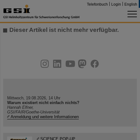
Telefonbuch
Login
English
Dieser Artikel ist nicht mehr verfügbar.
instagram
linkedin
youtube
helmholtz.social
facebook
Mittwoch, 19.08.2026, 14 Uhr
Warum existiert nicht einfach nichts?
Hannah Elfner,
GSI/FAIR/Goethe-Universität
Anmeldung und weitere Informationen
SCIENCE POP-UP